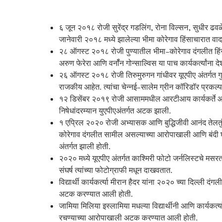
६ जून २०१८ रोजी सुरेंद्र गडलिंग, रोना विल्सन, सुधीर 
जानेवारी २०१८ मध्ये झालेल्या भीमा कोरेगाव हिंसाचारात वादग
२८ ऑगस्ट २०१८ रोजी पुण्यातील भीमा-कोरेगाव दंगलीत हिंसा
अरुण फेरेरा आणि वर्नॉन गोन्साल्विस या पाच कार्यकर्त्यांन
२६ ऑगस्ट २०१८ रोजी तिरुमुरुगन गांधीवर यूएपीए अंतर्गत गु
राजकीय आहेत. त्यांचा चेन्नई-सालेम ग्रीन कॉरिडॉर प्रकल्प
१२ डिसेंबर २०१९ रोजी आसाममधील आरटीआय कार्यकर्ते आण
निषेधांदरम्यान युएपीएअंतर्गत अटक झाली.
१ एप्रिल २०२० रोजी अभ्यासक आणि बुद्धिजीवी आनंद तेलतुंबड
कोरेगाव दंगलीत सामील असल्याच्या आरोपाखाली आणि बंदी घा
अंतर्गत झाली होती.
२०२० मध्ये यूएपीए अंतर्गत काश्मिरी फोटो जर्नलिस्टचे मसर
संघर्ष त्यांच्या फोटोग्राफी मधून दाखवतात.
विद्यार्थी कार्यकर्त्या मीरान हैदर यांना २०२० च्या दिल्
अटक करण्यात आली होती.
जामिया मिलिया इस्लामिया मधल्या विद्यार्थीनी आणि कार्यक
रचण्याच्या आरोपाखाली अटक करण्यात आली होती.