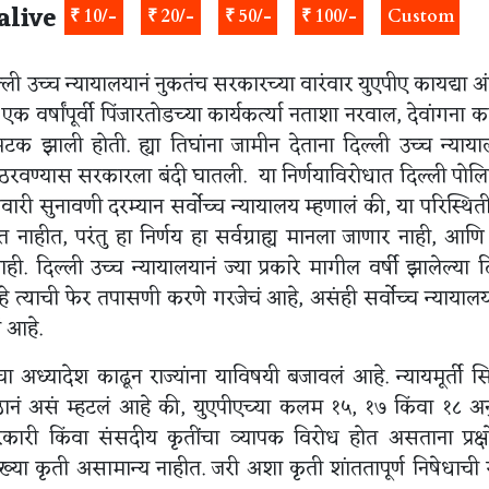
alive
₹ 10/-
₹ 20/-
₹ 50/-
₹ 100/-
Custom
 उच्च न्यायालयानं नुकतंच सरकारच्या वारंवार युएपीए कायद्या अं
एक वर्षांपूर्वी पिंजारतोडच्या कार्यकर्त्या नताशा नरवाल, देवांगना 
झाली होती. ह्या तिघांना जामीन देताना दिल्ली उच्च न्याया
ठरवण्यास सरकारला बंदी घातली. या निर्णयाविरोधात दिल्ली पोलि
वारी सुनावणी दरम्यान सर्वोच्च न्यायालय म्हणालं की, या परिस्थिती
त नाहीत, परंतु हा निर्णय हा सर्वग्राह्य मानला जाणार नाही, आण
ी. दिल्ली उच्च न्यायालयानं ज्या प्रकारे मागील वर्षी झालेल्या द
त्याची फेर तपासणी करणे गरजेचं आहे, असंही सर्वोच्च न्यायालय
ं आहे.
 अध्यादेश काढून राज्यांना याविषयी बजावलं आहे. न्यायमूर्ती सिद्
डपीठानं असं म्हटलं आहे की, युएपीएच्या कलम १५, १७ किंवा १८ अ
ारी किंवा संसदीय कृतींचा व्यापक विरोध होत असताना प्रक्
कृती असामान्य नाहीत. जरी अशा कृती शांततापूर्ण निषेधाची