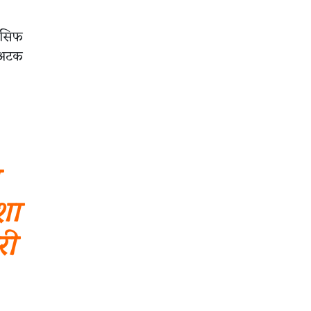
 आसिफ
त अटक
शा
री