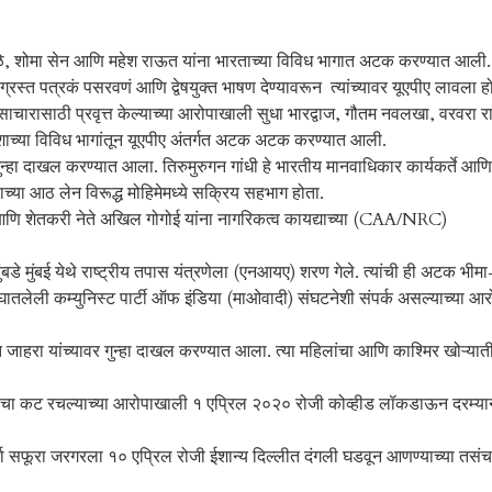
ढवळे, शोमा सेन आणि महेश राऊत यांना भारताच्या विविध भागात अटक करण्यात आली.
्रस्त पत्रकं पसरवणं आणि द्वेषयुक्त भाषण देण्यावरून त्यांच्यावर यूएपीए लावला ह
चारासाठी प्रवृत्त केल्याच्या आरोपाखाली सुधा भारद्वाज, गौतम नवलखा, वरवरा र
ा देशाच्या विविध भागांतून यूएपीए अंतर्गत अटक अटक करण्यात आली.
न्हा दाखल करण्यात आला. तिरुमुरुगन गांधी हे भारतीय मानवाधिकार कार्यकर्ते आणि
ाच्या आठ लेन विरूद्ध मोहिमेमध्ये सक्रिय सहभाग होता.
ि शेतकरी नेते अखिल गोगोई यांना नागरिकत्व कायद्याच्या (CAA/NRC)
े मुंबई येथे राष्ट्रीय तपास यंत्रणेला (एनआयए) शरण गेले. त्यांची ही अटक भीमा
तलेली कम्युनिस्ट पार्टी ऑफ इंडिया (माओवादी) संघटनेशी संपर्क असल्याच्या आर
त जाहरा यांच्यावर गुन्हा दाखल करण्यात आला. त्या महिलांचा आणि काश्मिर खोऱ्या
ली दंगलीचा कट रचल्याच्या आरोपाखाली १ एप्रिल २०२० रोजी कोव्हीड लॉकडाऊन दरम्य
र्त्या सफूरा जरगरला १० एप्रिल रोजी ईशान्य दिल्लीत दंगली घडवून आणण्याच्या तस