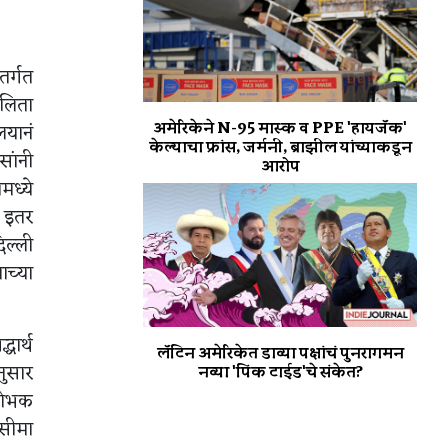
तर्गत
कलिता
अमेरिकेने N-95 मास्क व PPE 'हायजॅक'
लयानं
केल्याचा फ्रांस, जर्मनी, ब्राझील यांच्याकडून
सांनी
आरोप
मध्ये
ि इतर
िल्ली
ाच्या
धार्थ
लॅटिन अमेरिकेत डाव्या पक्षांचं पुनरागमन
नुसार
नव्या 'पिंक टाईड'चे संकेत?
षोभक
 सीमा