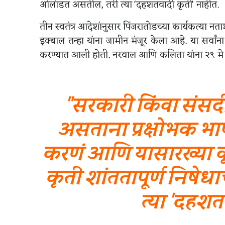
ओलांडत असतील, तरी त्या 'दहशतवादी कृती' नाहीत.
तीन स्वतंत्र आदेशांनुसार पिंजरातोडच्या कार्यकत्या 
इक्बाल तन्हा यांना जामीन मंजूर केला आहे. या सर्वां
करण्यात आली होती. नरवाल आणि कलिता यांना २९ मे 
"सरकारी किंवा संसदी
असताना प्रक्षोभक 
करणं आणि यासारख्या क
कृती शांततापूर्ण निष
त्या 'दहशत