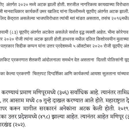
ीए अंतर्गत २०२० मध्ये अटक झाली होती. शरजील नागरिकत्व कायद्याच्या विरोधात
ी मानवाधिकार कार्यकर्ते उमर खालिद यांना दिल्लीमध्ये यूएपीए अंतर्गत अटक झाली
 खालिद केंद्रात असलेल्या भाजपविरोधात त्यांची मतं मांडत असतात, तसंच २०१६मधी
ामी (८३) यूएपीए अंतर्गत अटकेत असलेले सर्वात वृद्ध व्यक्ती आहेत. भीमा कोरेगाव
टोबर २०२० रोजी त्यांना अटक झाली होती.हाथरस मधील दलित किशोरवयीन मुलाच्या
पत्रकार सिद्दीक कप्पन यांना उत्तर प्रदेशमध्ये ५ ऑक्टोबर २०२० रोजी यूएपीए अंत
नबर्ग टूलकिट प्रकरणात शेतकरी आंदोलनाला समर्थन देत असताना दिल्ली पोलिसांनी यू
टीका केल्या प्रकरणी चित्रपट दिग्दर्शिका आणि कार्यकर्त्या आयशा सुलताना यांच्या
 करण्याचं प्रमाण मणिपूरमध्ये (३०६) सर्वाधिक आहे. त्यानंतर तामि
, तर आसाम मध्ये ८७ गुन्हे दाखल करण्यात आले होते. महाराष्ट्रात 
ा वापर करून मागील सरकारनं अनेकांना अटक केली होती. २०१९
ा उत्तर प्रदेशमध्ये (४९८) झाल्या आहेत. त्यानंतर आहेत मणिपूर (
ारखंड (२०२).