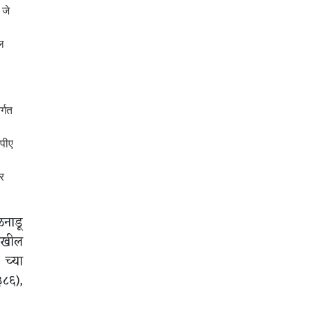
 जे
.
ल
र्गत
एपीए
वर
ळनाडू
देखील
 च्या
३८६),