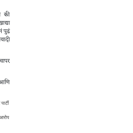
ही की
ाद्या
 पुढं
वादी
 वापर
र आणि
पार्टी
ा आरोप