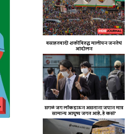
वसाहतवादी शक्तींविरुद्ध मालीयन जनतेचं
आंदोलन
सगळं जग लॉकडाऊन असताना जपान मात्र
सामान्य आयुष्य जगत आहे, हे कसं?