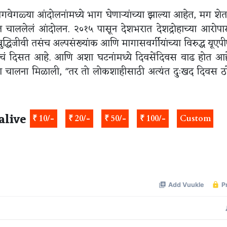
गवेगळ्या आंदोलनांमध्ये भाग घेणाऱ्यांच्या झाल्या आहेत, मग श
त चाललेलं आंदोलन. २०१५ पासून देशभरात देशद्रोहाच्या आरोप
 बुद्धिजीवी तसंच अल्पसंख्यांक आणि मागासवर्गीयांच्या विरुद्ध यूएपी
ाचं दिसत आहे. आणि अशा घटनांमध्ये दिवसेंदिवस वाढ होत आह
ा चालना मिळाली, "तर तो लोकशाहीसाठी अत्यंत दुःखद दिवस ठ
alive
₹ 10/-
₹ 20/-
₹ 50/-
₹ 100/-
Custom