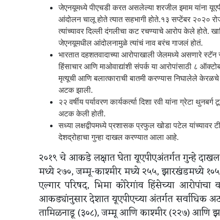
जेएनयूमध्ये पीएचडी करत असलेल्या शरजील इमाम यांना यूएप
आंदोलन चालू होते त्यात सहभागी होते.१३ सप्टेंबर २०२० रोज
त्यांच्यावर दिल्ली दंगलीचा कट रचण्याचे आरोप केले होते.
जेएनयूमधील आंदोलनामुळे त्यांचं नाव बरंच गाजलं होतं.
भारतात दहशतवादाच्या आरोपाखाली जेलमध्ये असणारे स्टॅन स्व
हिंसाचार आणि माओवाद्यांशी संपर्क या आरोपांसाठी ८ ऑक्
मृत्यूची आणि बलात्काराची बातमी करण्यास निघालेले केरळचे 
अटक झाली.
२२ वर्षीय पर्यावरण कार्यकर्त्या दिशा रवी यांना ग्रेटा थु
अटक केली होती.
सध्या लक्षद्वीपमध्ये प्रशासक प्रफुल खोडा पटेल यांच्यावर 
देशद्रोहाचा गुन्हा दाखल करण्यात आला आहे.
२०१९ चे आकडे लक्षात घेता यूएपीएअंतर्गत गुन्हे दाखल
मध्ये २७०, जम्मू-काश्मीर मध्ये २५५, झारखंडमध्ये १०५
एल्गार परिषद, भिमा कोरेगांव हिंसेच्या आरोपांच
आकड्यांनुसार देशात यूएपीएच्या अंतर्गत सर्वाधिक अटक
तामिळनाडू (३०८), जम्मू आणि काश्मीर (२२७) आणि झ