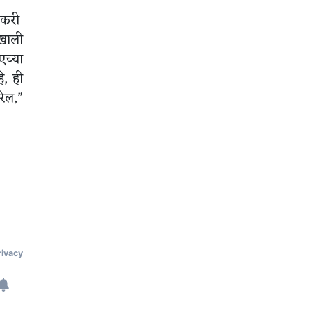
ेतकरी
ाखाली
एच्या
े, ही
रेल,”