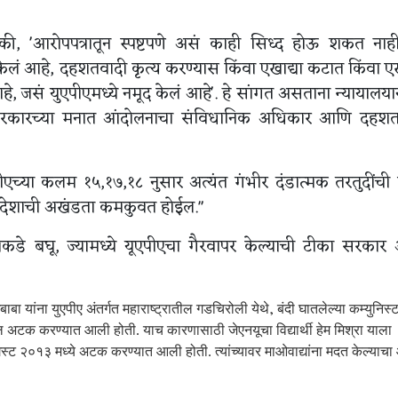
 की, 'आरोपपत्रातून स्पष्टपणे असं काही सिध्द होऊ शकत ना
 केलं आहे, दहशतवादी कृत्य करण्यास किंवा एखाद्या कटात किंवा एख
, जसं युएपीएमध्ये नमूद केलं आहे'. हे सांगत असताना न्यायालयानं
त सरकारच्या मनात आंदोलनाचा संविधानिक अधिकार आणि दहशत
ुएपीएच्या कलम १५,१७,१८ नुसार अत्यंत गंभीर दंडात्मक तरतुदींची
णि देशाची अखंडता कमकुवत होईल."
ंकडे बघू, ज्यामध्ये यूएपीएचा गैरवापर केल्याची टीका सरका
बा यांना युएपीए अंतर्गत महाराष्ट्रातील गडचिरोली येथे, बंदी घातलेल्या कम्युनिस्ट 
ल अटक करण्यात आली होती. याच कारणासाठी जेएनयूचा विद्यार्थी हेम मिश्रा याला
 ऑगस्ट २०१३ मध्ये अटक करण्यात आली होती. त्यांच्यावर माओवाद्यांना मदत केल्याच