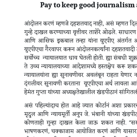
Pay to keep good journalism 
आंदोलन करणं म्हणजे दहशतवाद नाही, असं म्हणत दिल्ली
गुन्हे दाखल करण्याच्या वृत्तीवर ताशेरे ओढले. साधारण 
आणि आसिफ इकबाल तन्हा यांना युएपीए अंतर्गत अटक 
युएपीएचा गैरवापर करून आंदोलनकर्त्यांना दहशतवादी 
सर्वोच्च न्यायालयात धाव घेतली होती. ह्या संबधी शुक्र
ते उच्च न्यायालयाच्या आदेशामध्ये हस्तक्षेप करू शक
न्यायालयांना ह्या सुनावणीवर अवलंबून राहता येणार नाह
दंगलीवर सुनावणी करताना यूएपीएचा अर्थ लावला आहे 
हेमंत गुप्ता यांच्या अध्यक्षतेखालील खंडपीठानं सांगितल
असं पहिल्यांदाच होत आहे ज्यात कोर्टानं अशा प्रकारचा
मृदुल आणि न्यायमूर्ती अनुप जे. भंबानी यांच्या खं
कोणताही गुन्हा दाखल केला जाऊ शकत नाही. "सरक
भाषणकरणं, चक्काजाम आयोजित करणं आणि यासारख्या 