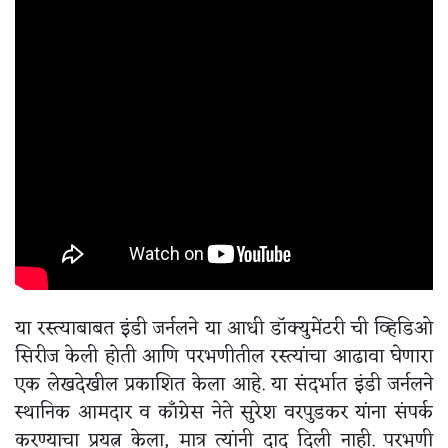
या रस्त्याबाबत इंडी जर्नलने या आधी डॉक्युमेंटरी ची व्हिडिओ
सिरीज केली होती आणि परभणीतील रस्त्यांचा आढावा घेणारा
एक लेखदेखील प्रकाशित केला आहे. या संदर्भात इंडी जर्नलने
स्थानिक आमदार व काँग्रेस नेते सुरेश वरपुडकर यांना संपर्क
करण्याचा प्रयत्न केला, मात्र त्यांनी दाद दिली नाही. परभणी