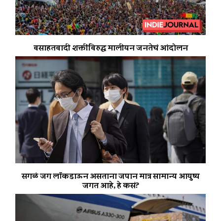
वसाहतवादी शक्तींविरुद्ध मालीयन जनतेचं आंदोलन
सगळं जग लॉकडाऊन असताना जपान मात्र सामान्य आयुष्य
जगत आहे, हे कसं?