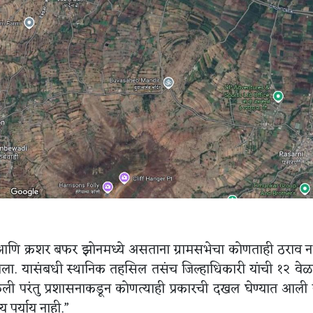
णि क्रशर बफर झोनमध्ये असताना ग्रामसभेचा कोणताही ठराव न 
आला. यासंबधी स्थानिक तहसिल तसंच जिल्हाधिकारी यांची १२ वेळ
ी परंतु प्रशासनाकडून कोणत्याही प्रकारची दखल घेण्यात आली 
 पर्याय नाही.”