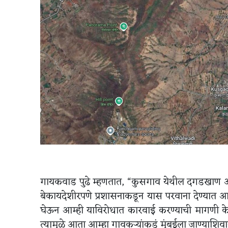
गायकवाड पुढे म्हणतात, “कुसगाव येथील दगडखाण आ
बेकायदेशीरपणे प्रशासनाकडून यास परवाना देण्यात 
घेऊन आम्ही याविरोधात कारवाई करण्याची मागणी केल
त्यामुळे आता आम्हा गावकऱ्यांकडं मुंबईला जाण्याशिवाय