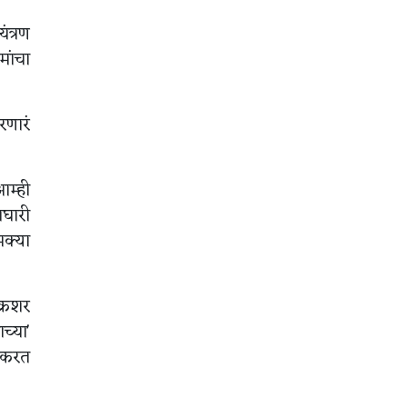
ंत्रण
ांचा
रणारं
आम्ही
ाघारी
मक्या
क्रशर
च्या'
न करत