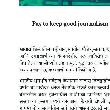
Pay to keep good journalism 
सातारा
जिल्यातील वाई तालुक्यातील मौजे कुसगाव, एकस
आणि दगडखाणीच्या बेकायदेशीर परवान्यांविरोधात 
निघालेल्या या मोर्च्यात लहान मुलं, वृद्ध, तरुण, म
क्रशर परवाना रद्द करण्याची मागणी केली आहे.
भारतीय भूगर्भीय सर्वेक्षण विभागानं सातारा जिल्ह्यात
वर्षांत या गावांवर अनेक नैसर्गिक संकटं कोसळल्याच
योजनेतील बफर झोनमधील गावांमध्ये झालेल्या भू
असणाऱ्या कुसगावमध्ये कायद्याला केराची टोपली द
ग्रामस्थांनी यासंदर्भातील सर्व पुरावे शासन दरबारी 