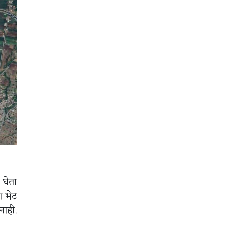
घेता
ा भेट
नाही.