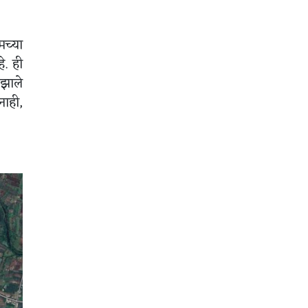
च्या
े. ही
 झाले
नाही,