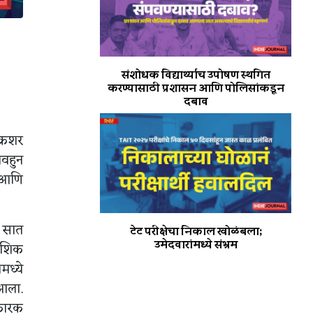
संशोधक विद्यार्थ्यांच उपोषण स्थगित
करण्यासाठी प्रशासन आणि पोलिसांकडून
दबाव
क्रशर
वहुन
ा आणि
ल सात
टेट परीक्षेचा निकाल खोळंबला;
उमेदवारांमध्ये संभ्रम
देशिक
ध्ये
 आला.
यकारक