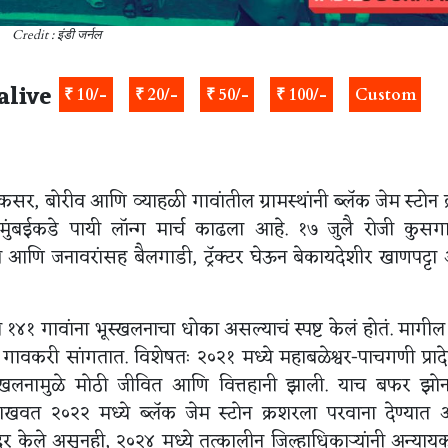
Credit : इंडी जर्नल
alive
₹ 10/-
₹ 20/-
₹ 50/-
₹ 100/-
Custom
र, बोरीव आणि व्याहळी गावांतील ग्रामस्थांनी ब्लॅक जेम स्टोन 
मुंबईकडे पायी लॉन्ग मार्च काढला आहे. १७ जुलै रोजी कुसगा
हिला आणि जनावरांसह बैलगाडी, ट्रॅक्टर घेऊन बेकायदेशीर खाणपट्ट
ील १४१ गावांना भूस्खलनाचा धोका असल्याचं स्पष्ट केलं होतं. मागी
ं गावकरी सांगतात. विशेषतः २०२१ मध्ये महाबळेश्वर-पाचगणी प्रा
स्खलनामुळे मोठी जीवित आणि वित्तहानी झाली. याच बफर झोनम
ाखवत २०२२ मध्ये ब्लॅक जेम स्टोन क्रशरला परवाना देण्यात
सादर केले असूनही, २०२४ मध्ये तत्कालीन जिल्हाधिकाऱ्यांनी अन्या