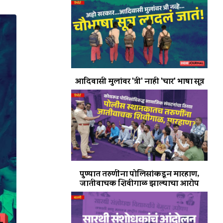
आदिवासी मुलांवर 'त्री' नाही 'चार' भाषा सूत्र
पुण्यात तरुणींना पोलिसांकडून मारहाण,
जातीवाचक शिवीगाळ झाल्याचा आरोप