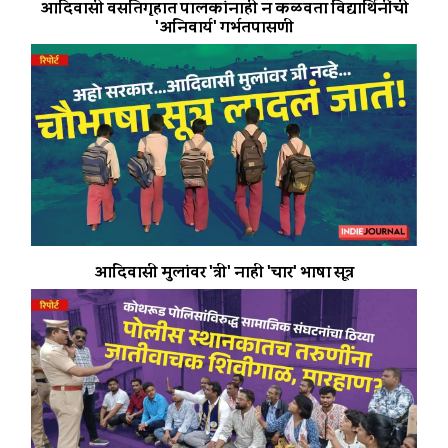
आदिवासी वसतिगृहात पालकांनाही न कळवता विद्यार्थिनींची
'अनिवार्य' गर्भतपासणी
आदिवासी मुलांवर 'त्री' नाही 'चार' भाषा सूत्र