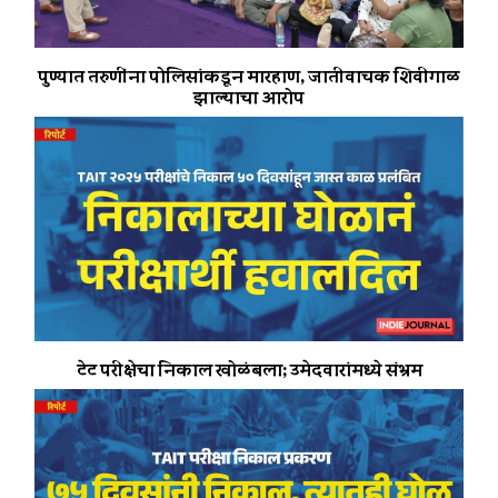
पुण्यात तरुणींना पोलिसांकडून मारहाण, जातीवाचक शिवीगाळ
झाल्याचा आरोप
टेट परीक्षेचा निकाल खोळंबला; उमेदवारांमध्ये संभ्रम