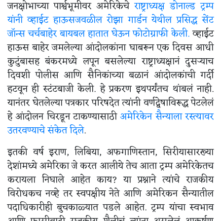
जनक्षोभाच्या पार्श्वभूमीवर अमेरिकेचे
राष्ट्राध्यक्ष डोनाल्ड ट्रम्प
यांनी व्हाईट हाऊसजवळील रोझा गार्डन येथील प्रसिद्ध सेंट
जॉन्स चर्चबाहेर बायबल हातात घेऊन फोटोग्राफी केली.
व्हाईट
हाऊस बाहेर जमलेल्या आंदोलकांना घाबरून एक दिवस आधी
कुटुंबासह बंकरमध्ये लपून बसलेल्या राष्ट्राध्यक्षानं दुसऱ्याच
दिवशी पोलीस आणि सैनिकांच्या बळानं आंदोलकांची गर्दी
हटवून ही स्टंटबाजी केली. हे प्रकरण इथपर्यंतच थांबलं नाही.
यानंतर घेतलेल्या पत्रकार परिषदेत त्यांनी वर्णद्वेषाविरूद्ध पेटलेलं
हे आंदोलन चिरडून टाकण्यासाठी
अमेरिकेन सैन्याला रस्त्यावर
उतरवण्याचे संकेत दिले
.
इतकी वर्ष इराण, लिबिया, अफगाणिस्तान, सिरीयासारख्या
देशांमध्ये अमेरिका जे करत आलीये तेच आता ट्रम्प अमेरिकेतच
करायला निघाले आहेत काय? या प्रश्नाने त्यांचे राजकीय
विरोधकच नव्हे तर स्वपक्षीय नेते आणि अमेरिकन सैन्यातील
पदाधिकारीही बुचकाळ्यात पडले आहेत. ट्रम्प यांचा स्वभाव