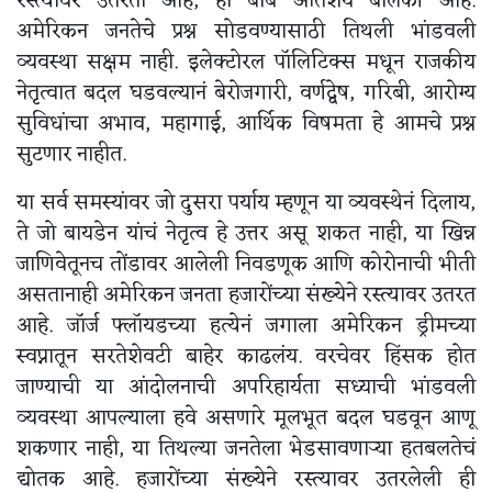
रस्त्यावर उतरती आहे, ही बाब अतिशय बोलकी आहे.
अमेरिकन जनतेचे प्रश्न सोडवण्यासाठी तिथली भांडवली
व्यवस्था सक्षम नाही. इलेक्टोरल पॉलिटिक्स मधून राजकीय
नेतृत्वात बदल घडवल्यानं बेरोजगारी, वर्णद्वेष, गरिबी, आरोग्य
सुविधांचा अभाव, महागाई, आर्थिक विषमता हे आमचे प्रश्न
सुटणार नाहीत.
या सर्व समस्यांवर जो दुसरा पर्याय म्हणून या व्यवस्थेनं दिलाय,
ते जो बायडेन यांचं नेतृत्व हे उत्तर असू शकत नाही, या खिन्न
जाणिवेतूनच तोंडावर आलेली निवडणूक आणि कोरोनाची भीती
असतानाही अमेरिकन जनता हजारोंच्या संख्येने रस्त्यावर उतरत
आहे. जॉर्ज फ्लॉयडच्या हत्येनं जगाला अमेरिकन ड्रीमच्या
स्वप्नातून सरतेशेवटी बाहेर काढलंय. वरचेवर हिंसक होत
जाण्याची या आंदोलनाची अपरिहार्यता सध्याची भांडवली
व्यवस्था आपल्याला हवे असणारे मूलभूत बदल घडवून आणू
शकणार नाही, या तिथल्या जनतेला भेडसावणाऱ्या हतबलतेचं
द्योतक आहे. हजारोंच्या संख्येने रस्त्यावर उतरलेली ही