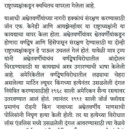
राष्ट्राध्यक्षांकडून क्वचितच वापरला गेलेला आहे.
याआधी अश्वेतवर्णीयांच्या नागरी हक्कांचं संरक्षण करण्यासाठी
जॉन एफ. केनेडी आणि आयझेनहॉवर या राष्ट्राध्यक्षांनी या
कायद्याचा वापर केला होता. अश्वेतवर्णीयांवर श्वेतवर्णीयांकडून
होणारा वर्णद्वेष आणि हिंसेंपासून संरक्षण देण्यासाठी या दोन्ही
राष्ट्राध्यक्षांकडून हे पाऊल उचललं गेलं होतं. यावेळी मात्र ट्रम्प
यांनी अश्वेतवर्णीयांचंच वर्णद्वेषाविरोधातील आंदोलन
चिरडण्यासाठी या कायद्याचं अस्त्र उगारण्याची भाषा केलेली
आहे. अमेरिकेतील वर्णद्वेषाविरोधातील लढ्याचा चेहरा
असलेल्या मार्टिन ल्युथर किंगच्या हत्येनंतर उसळलेली दंगल
नियंत्रित करण्यासाठीही १९६८ साली अमेरिकन सैन्य रस्त्यावर
उतरवण्यात आलं होतं. त्यानंतर १९९१ साली जॉर्ज फ्लॉयड
प्रमाणंच रॉडनी किंग नावाच्या अश्वेतवर्णीय माणसाची
पोलिसांनी निघृण हत्या केली होती. तर या हत्येच्या विरोधात
लॉस एंजलिस मध्ये उसळलेली दंगल आवरण्यासाठी त्या वेळचे