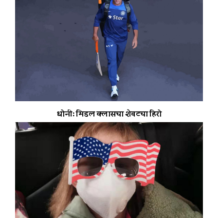
धोनी: मिडल क्लासचा शेवटचा हिरो