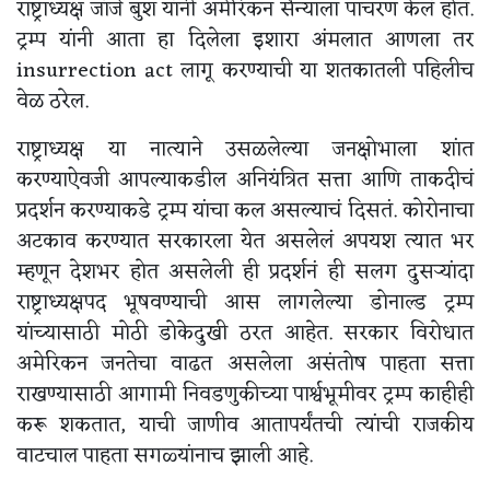
राष्ट्राध्यक्ष जॉर्ज बुश यांनी अमेरिकन सैन्याला पाचरण केलं होतं.
ट्रम्प यांनी आता हा दिलेला इशारा अंमलात आणला तर
insurrection act लागू करण्याची या शतकातली पहिलीच
वेळ ठरेल.
राष्ट्राध्यक्ष या नात्याने उसळलेल्या जनक्षोभाला शांत
करण्याऐवजी आपल्याकडील अनियंत्रित सत्ता आणि ताकदीचं
प्रदर्शन करण्याकडे ट्रम्प यांचा कल असल्याचं दिसतं. कोरोनाचा
अटकाव करण्यात सरकारला येत असलेलं अपयश त्यात भर
म्हणून देशभर होत असलेली ही प्रदर्शनं ही सलग दुसऱ्यांदा
राष्ट्राध्यक्षपद भूषवण्याची आस लागलेल्या डोनाल्ड ट्रम्प
यांच्यासाठी मोठी डोकेदुखी ठरत आहेत. सरकार विरोधात
अमेरिकन जनतेचा वाढत असलेला असंतोष पाहता सत्ता
राखण्यासाठी आगामी निवडणुकीच्या पार्श्वभूमीवर ट्रम्प काहीही
करू शकतात, याची जाणीव आतापर्यंतची त्यांची राजकीय
वाटचाल पाहता सगळ्यांनाच झाली आहे.