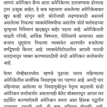
जाणारं अमेरिकन सैन्य आता अमेरिकेतच उतरवण्यास डोनाल्ड
ट्रम्प उत्सुक आहेत, हे बाब महासत्ता असलेल्या अमेरिकेबाबत
खूप काही सांगून जाते. कोरोनाशी लढण्यासाठी असमर्थ
असलेल्या तिथल्या व्यवस्थेविषयीचा असंतोष जॉर्ज फ्लॉयडच्या
मृत्यूच्या निमित्तानं खदखदून बाहेर पडला आहे. अमेरिकेतली
वाढती गरिबी, आर्थिक विषमता, पोलिसांचे अत्याचार अशा
बऱ्याच मुद्द्यांना तिथल्या व्यवस्थेत आतपर्यंत रुजलेल्या
वर्णद्वेषाची किनार आहे. व्यवस्थेविरोधातील आपली नाराजी
मतदानातून व्यक्त करण्यासाठीची संधी अमेरिकन जनतेसमोर
आहे.
येत्या नोव्हेंबरमध्येच म्हणजे पुढच्या चारच महिन्यातच
अमेरिकेतील सार्वत्रिक निवडणूक पार पडणार आहे. अगदी चार
महिन्यांवर आलेल्या या निवडणुकीतून नेतृत्व बदलाची संधी
अमेरिकन जनतेसमोर असतानाही बॅलेट बॉक्समधून आपलं मत
प्रदर्शित करण्याऐवजी अमेरिकन जनता अशा हिंसक पद्धतीनं