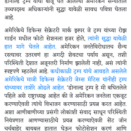
डोनाल्ड ट्रम्प यांची बाजू घेत आलेल्या अमेरिकन सैन्यातील
उच्चपदस्थ अधिकाऱ्यांनी सुद्धा यावेळी सावध पवित्रा घेतला
आहे.
अमेरिकेचे डिफेन्स सेक्रेटरी मार्क इस्पर जे ट्रम्प यांच्या रोझ
गार्डन मधील फोटो सेशनला हजर होते,
त्यांनी सुद्धा यावेळी
हात मागे घेतले आहेत
. अमेरिकन जनतेविरोधातच सैन्य
रस्त्यावर उतरवणं हा अगदी शेवटचा पर्याय असून, तशी
परिस्थिती देशात अजूनतरी निर्माण झालेली नाही, असं त्यांनी
स्पष्टपणे म्हटलेलं आहे.
कधीकाळी ट्रम्प यांचे आवडते असलेले
अमेरिकेचे माजी डिफेन्स सेक्रेटरी जेम्स मॅटिस यांनीही ट्रम्प
यांच्यावर ताशेरे ओढले आहेत.
'डोनाल्ड ट्रम्प हे मी बघितलेले
पहिले असे राष्ट्राध्यक्ष आहेत की जे अमेरिकन जनतेला एकजूट
करण्याऐवजी त्यांचे विभाजन करण्यासाठी प्रयत्न करत आहेत.
अशा आणीबाणीच्या प्रसंगी लोकांशी संवाद साधून परिस्थिती
नियंत्रणात आणण्यासाठीचे प्रयत्न करण्याऐवजी सेंट जॉन
चर्चबाहेर बायबल हातात घेऊन फोटोसेशन करणं आणि