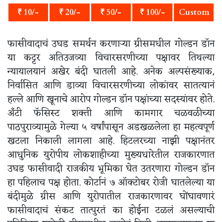
₹ 10/-
₹ 20/-
₹ 50/-
₹ 100/-
Custom
फासीवादाचं उघड समर्थन करणाऱ्या ग्रीसमधील गोल्डन डॉन
या कट्टर अतिउजव्या विचारसरणीच्या पक्षावर तिथल्या
न्यायालयानं अखेर बंदी घातली आहे. अनेक अल्पसंख्याक,
निर्वासित आणि डाव्या विचारसरणीच्या लोकांवर सातत्यानं
हल्ले आणि खूनाचे आरोप गोल्डन डॉन पक्षांच्या सदस्यांवर होते.
अँटी फॅसिस्ट शक्ती आणि कामगार चळवळीच्या
पाठपुराव्यामुळे गेल्या ५ वर्षांपासून अडखळलेला हा महत्वपूर्ण
खटला निकाली लागला आहे. हिटलरच्या नाझी पक्षानंतर
आधुनिक युरोपीय लोकशाहीच्या मुख्यधारेतील राजकारणात
उघड फासीवादी राजकीय भूमिका घेत उतरणारा गोल्डन डॉन
हा पहिलाच पक्ष होता. कोर्टानं ७ ऑक्टोबर रोजी घातलेल्या या
बंदीमुळे ग्रीस आणि युरोपातील राजकारणावर घोंघावणारं
फासीवादाचं संकट तात्पुरतं का होईना टळलं असल्याची