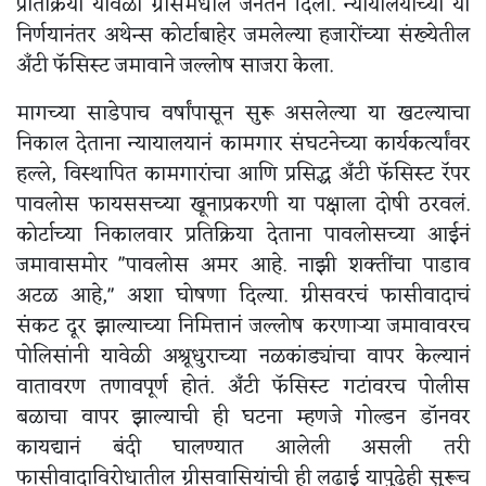
प्रतिक्रिया यावेळी ग्रीसमधील जनतेनं दिली. न्यायालयाच्या या
निर्णयानंतर अथेन्स कोर्टाबाहेर जमलेल्या हजारोंच्या संख्येतील
अँटी फॅसिस्ट जमावाने जल्लोष साजरा केला.
मागच्या साडेपाच वर्षांपासून सुरू असलेल्या या खटल्याचा
निकाल देताना न्यायालयानं कामगार संघटनेच्या कार्यकर्त्यांवर
हल्ले, विस्थापित कामगारांचा आणि प्रसिद्ध अँटी फॅसिस्ट रॅपर
पावलोस फायससच्या खूनाप्रकरणी या पक्षाला दोषी ठरवलं.
कोर्टाच्या निकालवार प्रतिक्रिया देताना पावलोसच्या आईनं
जमावासमोर ''पावलोस अमर आहे. नाझी शक्तींचा पाडाव
अटळ आहे," अशा घोषणा दिल्या. ग्रीसवरचं फासीवादाचं
संकट दूर झाल्याच्या निमित्तानं जल्लोष करणाऱ्या जमावावरच
पोलिसांनी यावेळी अश्रूधुराच्या नळकांड्यांचा वापर केल्यानं
वातावरण तणावपूर्ण होतं. अँटी फॅसिस्ट गटांवरच पोलीस
बळाचा वापर झाल्याची ही घटना म्हणजे गोल्डन डॉनवर
कायद्यानं बंदी घालण्यात आलेली असली तरी
फासीवादाविरोधातील ग्रीसवासियांची ही लढाई यापुढेही सुरूच