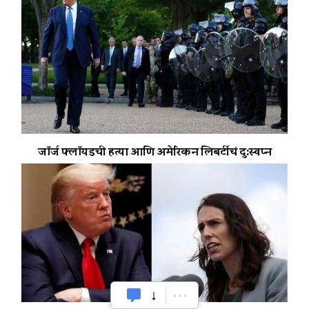
जॉर्ज फ्लॉयडची हत्या आणि अमेरिकन लिबर्टीचं दु:स्वप्न