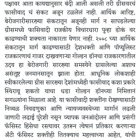
पक्षावर आता कायद्यानुसार बंदी आली असली तरी ग्रीसवरचं
फासीवाद चं संकट अजून टळलेलं नाही. आर्थिक आरिष्ट,
बेरोजगारीसारख्या संकटातून अजूनही मार्ग न सापडलेल्या
ग्रीसमध्ये फासिवादी राजकीय विचारधारा पुन्हा डोकं वर
काढण्याची शक्यता नाकारता येणार नाही. २००८ च्या आर्थिक
संकटातून मार्ग काढण्यासाठी देशभक्ती आणि पॉप्युलिस्ट
राजकारणाचं गाजर दाखवणाऱ्या गोल्डन डॉनचा राजकारणातील
उदय हा बेरोजगारी सारख्या समस्येने ग्रासलेल्या अशाच
असंतुष्ट जनमानसातून झाला होता. आधुनिक लोकशाही
स्वीकारलेल्या ग्रीस सारख्या देशांमध्येही फासीवाद कशा प्रकारे
स्थिरावू शकतो याचा धडा गोल्डन डॉनच्या निमित्तानं
सगळ्यांना मिळाला आहे. या फासीवादी शक्तींना रोखण्यासाठी
निव्वळ निवडणुका आणि न्यायव्यवस्थेच्या मार्गानं लढली
जाणारी लढाई पुरेशी नसून व्यापक जनआंदोलन आणि प्रसंगी
फॅसिस्ट हिंसेचा रस्त्यावर उतरून त्वेषानं प्रतिकार करणाऱ्या
अँटी फॅसिस्ट शक्तीही तितक्याच महत्त्वाच्या आहेत, यांची