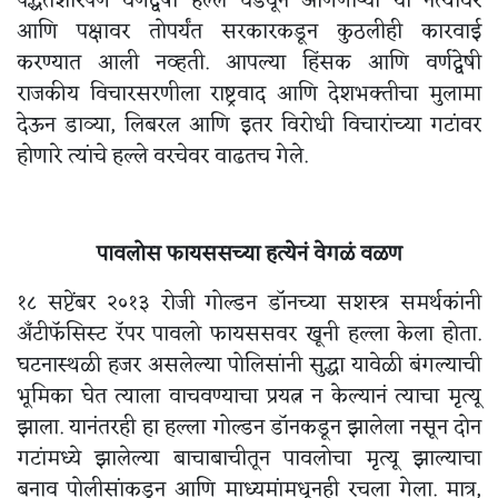
पद्धतशीरपणे वर्णद्वेषी हल्ले घडवून आणणाऱ्या या नेत्यांवर
आणि पक्षावर तोपर्यंत सरकारकडून कुठलीही कारवाई
करण्यात आली नव्हती. आपल्या हिंसक आणि वर्णद्वेषी
राजकीय विचारसरणीला राष्ट्रवाद आणि देशभक्तीचा मुलामा
देऊन डाव्या, लिबरल आणि इतर विरोधी विचारांच्या गटांवर
होणारे त्यांचे हल्ले वरचेवर वाढतच गेले.
पावलोस फायससच्या हत्येनं वेगळं वळण
१८ सप्टेंबर २०१३ रोजी गोल्डन डॉनच्या सशस्त्र समर्थकांनी
अँटीफॅसिस्ट रॅपर पावलो फायससवर खूनी हल्ला केला होता.
घटनास्थळी हजर असलेल्या पोलिसांनी सुद्धा यावेळी बंगल्याची
भूमिका घेत त्याला वाचवण्याचा प्रयत्न न केल्यानं त्याचा मृत्यू
झाला. यानंतरही हा हल्ला गोल्डन डॉनकडून झालेला नसून दोन
गटांमध्ये झालेल्या बाचाबाचीतून पावलोचा मृत्यू झाल्याचा
बनाव पोलीसांकडून आणि माध्यमांमधूनही रचला गेला. मात्र,