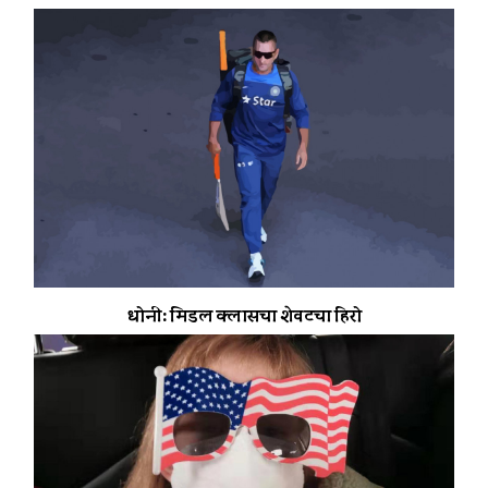
धोनी: मिडल क्लासचा शेवटचा हिरो