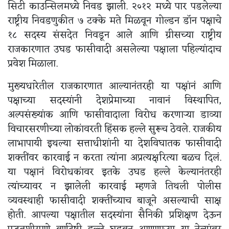
सिटी काउन्सिलमध्ये निवड झाली. २०१२ मध्ये पार पडलेल्या
राष्ट्रीय निवडणुकीत ७ टक्के मते मिळवून गोल्डन डॉन पक्षाचे
१८ सदस्य संसदेत निवडून आले आणि ग्रीसच्या राष्ट्रीय
राजकारणात उघड फासीवादी असलेल्या पक्षाला पहिल्यांदाच
प्रवेश मिळाला.
मुख्यधारेतील राजकारणात आल्यानंतरही या पक्षांनं आणि
पक्षाच्या सदस्यांनी देशप्रेमाच्या नावानं विस्थापित,
अल्पसंख्यांक आणि फासीवादाला विरोध करणाऱ्या डाव्या
विचारसरणीच्या लोकांवरती हिंसक हल्ले सुरूच ठेवले. राजकीय
लाभापायी इथल्या सत्ताधीशांनी या देशविघातक फासीवादी
शक्तींवर कारवाई न करता त्यांना अप्रत्यक्षरित्या बळच दिलं.
या पक्षानं विरोधकांवर इतके उघड हल्ले केल्यानंतरही
त्यांच्यावर न झालेली कारवाई म्हणजे तिथली पोलीस
व्यवस्थाही फासीवादी शक्तींच्याच बाजूने असल्याची साक्ष
होती. आपल्या पक्षातील सदस्यांना सैनिकी प्रशिक्षण देऊन