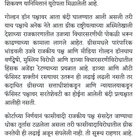
शिकवण यानिमित्तानं युरोपला मिळालेली आहे.
गोल्डन डॉन पक्षावर आता बंदी घालण्यात आली असली तरी
याच पक्षाचे अनेक नेते आता ग्रीक राष्ट्रीयत्वाच्या अस्मितेखाली
देशाच्या राजकारणातील उजव्या विचारसरणीची पोकळी भरून
काढण्याच्या कामाला लागले आहेत. ग्रीसमधले पारंपारिक
भांडवली उजवे राजकीय पक्ष आणि मीडिया गोल्डन डॉनचाच
वर्णद्वेषी, मुस्लिम विरोधी आणि डाव्या विचारसरणीविरोधातील
हिंसक अजेंडा रेटण्याच्या प्रयत्नात आहे. डाव्या आणि ऑंटी
फॅसिस्ट शक्तीनं रस्त्यावर उतरून ही लढाई लढली नसती तर
कदाचित ग्रीसच्या सत्ताधीशांकडून आणि न्यायालयाकडून
फॅसिस्ट पक्षावर सरतेशेवटी का होईना आलेली बंदी प्रत्यक्षात
आलीही नसती.
कोर्टाच्या निर्णयानं फासीवादी राजकीय पक्ष संसदेत जाण्याचा
धोका तूर्तास टळलेला असला तरी फासीवादाविरोधातील ग्रीक
जनतेची ही लढाई अजून संपलेली नाही. ती सुरूच राहणार आहे.