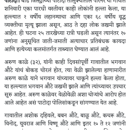
पाटोदा।
बीड जिल्ह्याच्या पाटोदा तालुक्यातील पारनेर या गावात
शनिवारी एका पारधी वस्तीवर काही लोकांनी हल्ला केला, या
हल्ल्यात १ वर्षीय लहानग्याचा आणि एका ६८ वर्षीय वृद्ध
व्यक्तीचा मृत्यू झाला असून, आठ ते दहा लोक जखमी झाले
आहेत. ही घटना २५ तारखेच्या रात्री घडली असून त्यानंतर १०
जणांना अनुसूचित जाती-जमाती अत्याचार प्रतिबंधक कायदा
आणि हत्येच्या कलमांतर्गत ताब्यात घेण्यात आलं आहे.
अरुण काळे (३२), यांनी काही दिवसांपूर्वी गावातील भगवान
औटे यांचं बोकड चोरलं होत, त्या वेळी झालेल्या हाणामारीत
अरुण काळे याने भगवान यांच्यावर चाकूने हल्ला केला होता,
या हल्ल्यात भगवान औटे जखमी झाले आणि त्यांच्यावर उपचार
सुरु आहेत. अरुण काळेवर वेळोवेळी अशा चोऱ्यांचे आरोप होत
आले आहेत असं पाटोदा पोलिसांकडून सांगण्यात येत आहे.
गावातील अशोक दहिवले, बबन औटे, बाळू औटे, कचरू औटे,
विनोद, युवराज आणि विष्णू औटे आणि इतर १० ते १२ जणांनी