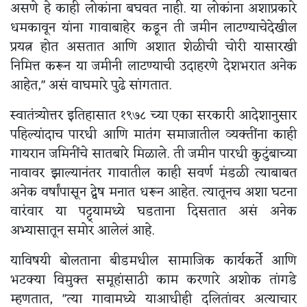
असणे हे काही लोकांना बघवत नाही. या लोकांना अशाप्रकारे
धमकावून यांना गावाबाहेर कडून ती जमीन लाटण्याचेदेखील
प्रयत्न होत असतात आणि अशात शेळीची चोरी यासारखी
निमित्त करून या जमीनी लाटण्याची उदाहरणे देशभरात अनेक
आहेत," असं वाघमारे पुढे सांगतात.
स्वातंत्र्योत्तर इतिहासात १९७८ च्या एका सरकारी आदेशानुसार
पहिल्यांदाच पारधी आणि मातंग समाजातील व्यक्तींना काही
गायरान जमिनींचे सातबारे मिळाले. ती जमीन पारधी कुटुंबाच्या
नावावर झाल्यानंतर गावातील काही सवर्ण मंडळी त्याबाबत
अनेक वर्षांपासून द्वेष मनात धरून आहेत. त्यातूनच अशा घटना
वारंवार या पट्ट्यामध्ये घडताना दिसतात असं अनेक
अभ्यासातून समोर आलेलं आहे.
याविषयी बोलताना बीडमधील सामाजिक कार्यकर्ते आणि
भटक्या विमुक्त समूहांसाठी काम करणारे अशोक तांगडे
म्हणतात, "त्या गावामध्ये याआधीही दलितांवर अत्याचार