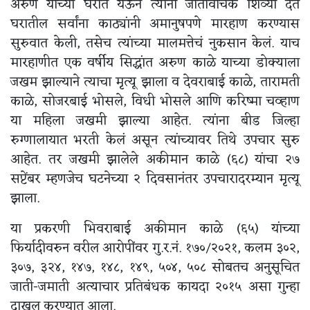
अरुण यांच्या घरात येऊन त्यांना जातीवाचक शिव्या देत
घरातील सर्वांना काठ्यांनी अमानुषपणे मारहाण करण्यास
सुरुवात केली, तसेच त्यांच्या मालमत्तेचं नुकसान केलं. याच
मारहाणीत एक वर्षीय सिद्धांत अरुण काळे याच्या डोक्याला
जखम झाल्याने त्याचा मृत्यू झाला व देवराबाई काळे, तारामती
काळे, सोजरबाई भोसले, विधी भोसले आणि करिष्मा चव्हाण
या महिला जखमी झाल्या आहेत. त्यांना बीड जिल्हा
रुग्णालायात भरती केलं असून त्यांच्यावर तिथे उपचार सुरु
आहेत. तर जखमी झालेले अकीमान काळे (६८) यांचा २७
सप्टेंबर म्हणजेच घटनेच्या २ दिवसानंतर उपचारादरम्यान मृत्यू
झाला.
या प्रकरणी भिवराबाई अकीमान काळे (६५) यांच्या
फिर्यादीवरुन वरील आरोपींवर गु.र.नं. १७०/२०२१, कलम ३०२,
३०७, ३२४, १४७, १४८, १४९, ५०४, ५०८ सोबतच अनुसूचित
जाती-जमाती अत्याचार प्रतिबंधक कायदा २०१५ असा गुन्हा
दाखल करण्यात आला.