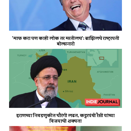
'माफ करा पण काही लोक तर मरतीलच': ब्राझिलचे राष्ट्रपती
बोल्सनारो
इराणच्या निवडणुकीत चौरंगी लढत, कट्टरपंथी रैसी यांच्या
विजयाची शक्यता