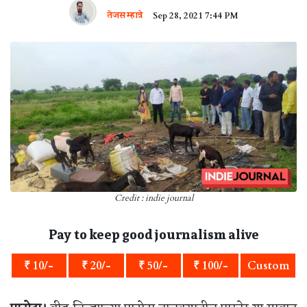
तेजस म्हात्रे
Sep 28, 2021 7:44 PM
Credit : indie journal
Pay to keep good journalism alive
₹ 10/-
₹ 20/-
₹ 50/-
₹ 100/-
Custom