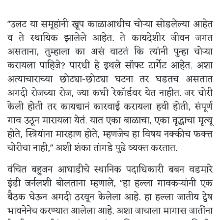
"उलट या समूहांनी खूप काळाआधीच चोऱ्या सोडलेल्या आहेत
व ते स्थायिक झालेले आहेत. ते कायदेशीर जीवन जगत
असताना, तुम्हाला का असं वाटतं कि त्यांनी पुन्हा चोऱ्या
करायला पाहिजे? पारधी हे इथले सॉफ्ट टार्गेट आहेत. अशा
अत्याचाराच्या छोट्या-छोट्या घटना तर घडतच असतात
अगदी रोजच्या रोज, ज्या कधी रेकॉर्डवर येत नाहीत. जर चोरी
केली होती तर कायद्यानं कारवाई करायला हवी होती, संपूर्ण
गाव उठून मारायला येतं. यात एका बाळाचा, एका वृद्धाचा मृत्यू
होते, स्त्रियांना मारहाण होते, म्हणजेच हा विषय नक्कीच फक्त्त
चोरीचा नाही," अशी शंका तांगडे पुढे व्यक्त करतात.
वंचित बहुजन आघाडीचे स्थानिक पदाधिकारी बबन वडमारे
इंडी जर्नलशी बोलताना म्हणाले, "हा हल्ला गावकऱ्यांनी एक
बैठक घेऊन अगदी ठरवून केलेला आहे. हा हल्ला जातीय द्वेष
भावनेनेच करण्यात आलेला आहे. अशा जाचाला मागास जातींना