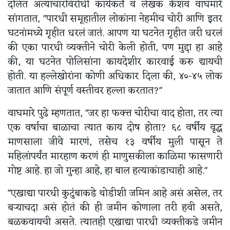
दलित अत्याचारविरोधी कार्यकर्ते व लेखक केशव वाघमारे
सांगतात, "पारधी समूहातील लोकांना नेहमीच चोरी आणि इतर
घटनांमध्ये गृहीत धरलं जातं. आपण या घटनेत गृहीत जरी धरलं
की एका पारधी व्यक्तीने चोरी केली होती, पण मुद्दा हा आहे
की, या घटनेत पोलिसांना कायदेशीर कारवाई करु द्यायची
होती. या हल्लेखोरांना कोणी अधिकार दिला की, ४०-४५ लोक
जातात आणि संपूर्ण वस्तीवर हल्ला करतात?"
वाघमारे पुढे म्हणतात, "जर हा फक्त्त चोरीचा वाद होता, तर त्या
एक वर्षाचा बाळाचा त्यात काय दोष होता? ६८ वर्षीय वृद्ध
माणसाला जीवे मारणं, तसेच १३ वर्षीय मुली पासून ते
महिलांपर्यंत मारहाण करणं ही माणुसकीला काळिमा फासणारी
गोष्ट आहे. हा जो गुन्हा आहे, हा बाल हत्याकांडाचाही आहे."
"एखाद्या पारधी कुटुंबाकडे थोडीशी जमिन आहे असं असेल, तर
बऱ्याचदा असं होतं की ही जमीन कोणाला तरी हवी असते,
बळकवायची असते. त्यातही एखाद्या पारधी व्यक्तीकडे जमीन