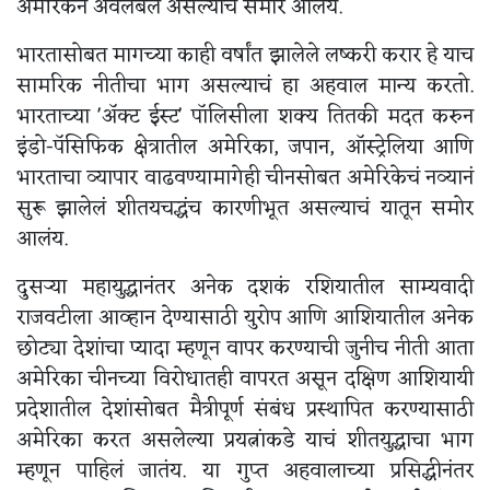
अमेरिकेनं अवलंबलं असल्याचं समोर आलंय.
भारतासोबत मागच्या काही वर्षांत झालेले लष्करी करार हे याच
सामरिक नीतीचा भाग असल्याचं हा अहवाल मान्य करतो.
भारताच्या 'ॲक्ट ईस्ट' पॉलिसीला शक्य तितकी मदत करुन
इंडो-पॅसिफिक क्षेत्रातील अमेरिका, जपान, ऑस्ट्रेलिया आणि
भारताचा व्यापार वाढवण्यामागेही चीनसोबत अमेरिकेचं नव्यानं
सुरू झालेलं शीतयचद्धंच कारणीभूत असल्याचं यातून समोर
आलंय.
दुसऱ्या महायुद्धानंतर अनेक दशकं रशियातील साम्यवादी
राजवटीला आव्हान देण्यासाठी युरोप आणि आशियातील अनेक
छोट्या देशांचा प्यादा म्हणून वापर करण्याची जुनीच नीती आता
अमेरिका चीनच्या विरोधातही वापरत असून दक्षिण आशियायी
प्रदेशातील देशांसोबत मैत्रीपूर्ण संबंध प्रस्थापित करण्यासाठी
अमेरिका करत असलेल्या प्रयत्नांकडे याचं शीतयुद्धाचा भाग
म्हणून पाहिलं जातंय. या गुप्त अहवालाच्या प्रसिद्धीनंतर