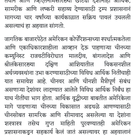
तैवान आणि व्हिएतनामसारख्या छोट्या देशांनाही आर्थिक,
सामरीक आणि लष्करी सहाय्य देण्यासाठी ट्रम्प प्रशासनानं
मागच्या चार वर्षांच्या कार्यकाळात सक्रिय पावलं उचलली
असल्याचं हा अहवाल सांगतो.
जागतिक बाजारपेठेत अमेरिकन कोर्पोरेशन्सच्या स्पर्धात्मकतेला
आणि एकाधिकारशाहीला आव्हान देऊ पाहणाऱ्या चीनच्या
कम्युनिस्ट राजवटीविरोधात मालदीव, बांगलादेश आणि
श्रीलंकेसारख्या दक्षिण आशियातील विकसनशील
अर्थव्यवस्थांना उभा करण्यासाठीच्या विविध आर्थिक नितींचाही
यात समावेश आहे. चीनवर आणि चीनशी मैत्रीपूर्ण संबंध
असणाऱ्या देशांवर लादण्यात आलेले विविध आर्थिक निर्बंध हा
याच नीतींचा भाग होता. आर्थिक वृद्धीच्या बाबतीत अमेरिकेला
मागे पाडणाऱ्या चीनच्या विकासात अडथळे आणण्यासाठी
चीनसोबत सामरिक आणि सीमावाद असलेल्या या देशांना
शस्त्रास्त्र तसेच गुप्त माहिती पुरवण्यातही अमेरिकन
प्रशासनाकडून सहकार्य केलं जातं असल्यावर हा अहवालानं