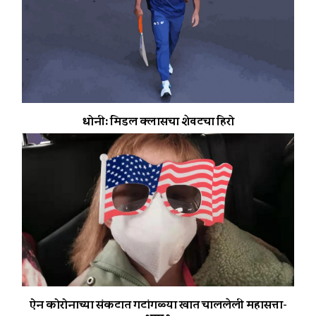
धोनी: मिडल क्लासचा शेवटचा हिरो
ऐन कोरोनाच्या संकटात गटांगळ्या खात चाललेली महासत्ता-