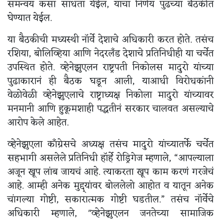
समन्वय कसा साधता येईल, याचा निर्णय पुढच्या बैठकीत
घेण्यात येईल.
या बैठकीची मध्यस्थी नॉर्वे देशाचे अधिकारी करत होते. तसंच
रशिया, बोलिव्हिया आणि नेदरलँड देशाचे प्रतिनिधीही या चर्चेत
उपस्थित होते. व्हेनेझुएलन राष्ट्रपती निकोलस मादुरो यांच्या
पुढाकारानं ही बैठक घडून आली, याआधी विरोधकांनी
वेळोवेळी व्हेनेझुएलाचे राष्ट्राध्यक्ष निकोला मादुरो यांच्यावर
मनमानी आणि हुकूमशाही पद्धतीनं सरकार चालवत असल्याचे
आरोप केले आहेत.
व्हेनेझुएला काँग्रेसचे अध्यक्ष तसंच मादुरो यांच्यातर्फे चर्चेत
सहभागी असलेले प्रतिनिधी हॉर्हे रोड्रिगेज म्हणाले, “आपल्याला
अजून खूप लांब जायचं आहे. त्याकरता खूप काम करणं गरजेचं
आहे. आम्ही अनेक मुद्द्यांवर बोललेलो आहोत व यातून अनेक
चांगल्या गोष्टी, सकारात्मक गोष्टी घडतील.” तसंच नॉर्वेचे
अधिकारी म्हणाले, "व्हेनेझुएलन जनतेच्या सामाजिक