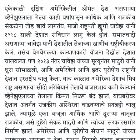
एकेकाळी दक्षिण अमेरिकेतील श्रीमंत देश असणाऱ्या
व्हेनेझुएलाला गेल्या काही वर्षांपासून आर्थिक आणि राजकीय
संकटांना तोंड द्यावं लागतंय. माजी राष्ट्रपती ह्युगो चावेझ यांनी
१९९८ साली देशात संविधान लागू केलं होतं. समाजवादी
असणाऱ्या चावेझ यांनी देशातील तेलाच्या खाणींचं राष्ट्रीयीकरण
केलं. तसंच वेगवेगळ्या कल्याणकारी योजना देखील देशात
चालवल्या. पण २०१३ नंतर चावेझ यांच्या मृत्यूनंतर मादुरो यांनी
धुरा सांभाळली, आणि अमेरिकेनं आणि इतर युरोपीय राष्ट्रांनी
देशात हस्तक्षेप चालू केला. याच काळात अमेरिका देशाचं मित्र
राष्ट्र असणाऱ्या सौदी अरेबियानं तेलाचे बाजारभाव कमी केल्यानं
व्हेनेझुएलाच्या तेलाला किंमत मिळण बंद झालं. याचबरोबर
देशात अंतर्गत राजकीय अस्थिरता वाढवण्याचे प्रयत्नही चालू
झाले, ज्यामुळे एका बाजूला आर्थिक आणि दुसऱ्या बाजूला
राजकीय, असं दुहेरी संकट मादुरो आणि त्यांच्या सरकारसमोर
निर्माण झालं. अमेरिका आणि युरोपीय संघानं मादुरो यांच्या