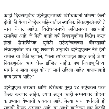
काही दिवसांपूर्वीच व्हेनेझुएलामध्ये विरोधकांनी घोषणा केली
होती की येत्या नोव्हेंबर महिन्यातील स्थानिक निवडणुकांमध्ये ते
भाग घेणार आहेत. विरोधकांमध्ये अतिउजव्या पक्षांचाही
समावेश आहे, जे गेली काही वर्षं निवडणुकीचा विरोध करत
होती. डेमोक्रॅटिक युनिटी राऊंडटेबलच्या बॅनरखाली
निवडणुकीत उभे राहू शकणारे अनुभवी व्हेनेझुएलान नेते हेन्री
रामोस या वेळी म्हणाले, “मला त्यांच्याबद्दल आदर आहे जे या
निवडणुकीत भाग घेऊ इच्छित नाहीत. पण निवडणुकीच्या
मार्गानं न जाता अजून कोणता मार्ग राहिला आहे? आपल्याकडे
काय उपाय आहे?”
व्हेनेझुएला सरकार आणि विरोधक पुन्हा २४ सप्टेंबरला परत
बैठक करणार आहेत, ज्यात अजून काही समस्यांवर तोडगा
काढण्यात येण्याची शक्यता आहे. गेल्या पाच वर्षातली ही
सहावी बैठक असणार आहे. या आधी झालेल्या चार बैठकी