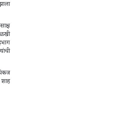
 झाला
साक्ष
नोळखी
सहभाग
यांची
 पंकज
द शाह