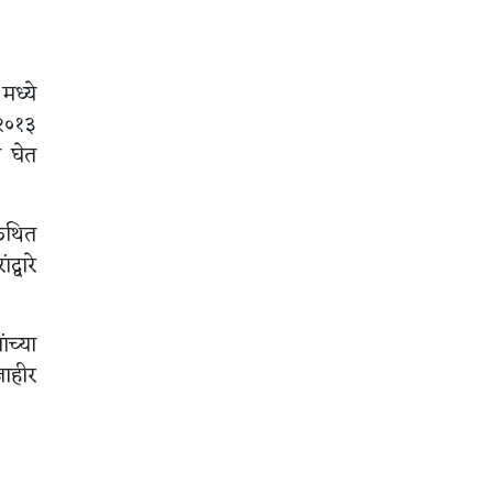
मध्ये
 २०१३
त घेत
 कथित
्वारे
ंच्या
जाहीर