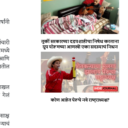
षांनी
तूर्की सरकारच्या दडपशाहीचा निषेध करताना
मचारी
ग्रुप योरूमच्या आणखी एका सदस्याचं निधन
मध्ये
े आणि
यातील
 दाखल
 गेलं
कोण आहेत पेरूचे नवे राष्ट्राध्यक्ष?
साक्ष
्याचं