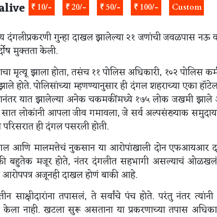
alive
₹ 10/-
₹ 20/-
₹ 50/-
₹ 100/-
Custom
ीय दंगलीप्रकरणी गुन्हा दाखल झालेल्या २१ जणांची जवळपास नऊ वर्
्दोष मुक्तता केली.
ांचा मृत्यू झाला होता, तसंच ११ पोलिस अधिकारी, १०२ पोलिस कर्
ोते. पोलिसांच्या म्हणण्यानुसार ही दंगल शहराच्या एका हॉटेल
्यानंतर यात झालेल्या अनेक चकमकींमध्ये १७५ लोक जखमी झाल
ात सात लोकांनी आपला जीव गमावला, जे सर्व अल्पसंख्याक समुदा
रा परिसरात ही दंगल पसरली होती.
न, दंगल आणि मालमत्तेचं नुकसान या आरोपांखाली दोन एफआयआर
ापैकी बहुतेक मजूर होते, नंतर दंगलीत सहभागी असल्याचं ओळखलं
ल आरोपपत्र अजूनही दाखल होणं बाकी आहे.
न साक्षीदारांना तपासलं, ते सर्वांचे पंच होते. परंतु नंतर त्यांनी 
हजर केला नाही. खटला सुरू असताना या प्रकरणाच्या तपास अधिकाऱ