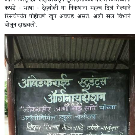
कपडे - भाषा - देहबोली या निकषांना महत्व दिलं गेल्याने
रिसर्चपर्यंत पोहोचणं खूप अवघड असतं. अशी सल विभानं
बोलून दाखवली.