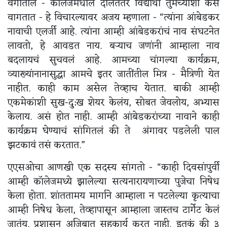
वर्गातील - कॉलेजमधील दलितेतर विद्यार्थी तुमच्याशी कसं
वागतात - हे विचारल्यावर अजय म्हणाला - “त्यांना आंबेडकर
नावाची एलर्जी आहे. त्यांना आम्ही आंबेडकरांचं नाव संघटनेत
लावतो, हे आवडत नाय. बऱ्याच जणांनी आम्हाला नाव
बदलायचं सुचवलं आहे. आमच्या चांगल्या कार्यक्रम,
व्याख्यांनानासुद्धा आमचे इतर जातींतील मित्र - मैत्रिणी येत
नाहीत. काही काम असेल तेव्हाच येतात. बाकी आम्ही
एकमेकांशी सुख-दु:ख शेयर केलंय, सोबत जेवलोय, अभ्यास
केलाय. असं होत नाही. आम्ही आंबेडकरांच्या नावाने काही
कार्यक्रम घेण्याचं सांगितलं की ते अंगावर पडलेली पाल
झटकावं तसं करतात.”
एएसओचा आणखी एक सदस्य सांगतो - “काही दिवसांपुर्वी
आम्ही कॉलेजमध्ये झालेल्या सत्यनारायणाच्या पुजेचा निषेध
केला होता. शांततामय मार्गाने आम्हाला न पटलेल्या कृत्याचा
आम्ही निषेध केला, तेव्हापासून आम्हाला जास्तच टार्गेट केलं
जातंय. प्रशासन अजिबात सहकार्य करत नाही. इतकं की ३