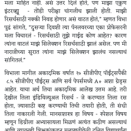
मला माहित नाही. असं उत्तर दिलं होतं, पण माझा एकूण
इंटरव्ह्यू - तोंडी परीक्षा चांगलीच झाली होती. माझी
रिसर्चसाठी नक्की निवड होणार असं वाटत होतं,” म्हणत विभा
पुढं सांगते, “दुसऱ्या दिवशी त्या पॅनलवरच्या एका प्रोफेसरनी
मला विचारलं - रिसर्चसाठी तुझे गाईड कोण आहेत? कारण
त्यांना वाटलं माझं सिलेक्शन रिसर्चसाठी झालं असेल. पण मी
नाराजीच्या सुरात त्यांना माझं सिलेक्शन झालंच नसल्याचं
सांगितलं.”
विभाला मागील अकादमिक वर्षात १० सीजीपीए पॉईंट्सपैकी
८.५ सीजीपीए पॉंईट्स आणि सर्व पेपर्समध्ये A+ अशा ग्रेड्स
आहेत. याचा अर्थ तिचा अकादमिक आलेख उत्तम आहे. तरी
देखील तिला इंडिविज्युअल रिसर्च - जे करण्यात तिला रस
होता, ज्यासाठी कष्ट करण्याची तिची तयारी होती, ती संधी
तिला नाकारली गेली. मानसशास्त्र हा विषय - स्पेशल विषय
म्हणून डिग्रीला अभ्यासायला मिळणं अत्यंत कठीण असल्याचं
आणि त्यातूनही शिक्षकांकडून मुलाखतीवेळी दलित विद्यार्थ्यांना