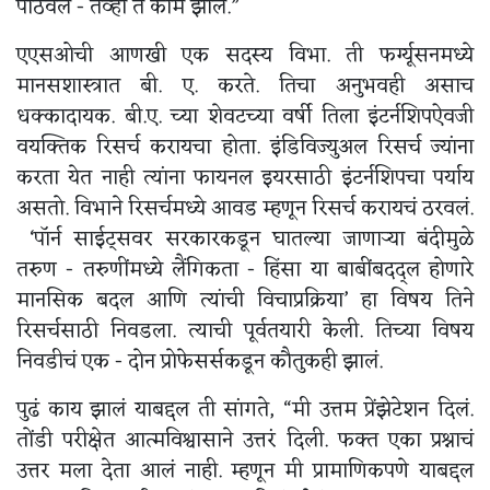
पाठवलं - तेव्हा ते काम झालं.”
एएसओची आणखी एक सदस्य विभा. ती फर्ग्यूसनमध्ये
मानसशास्त्रात बी. ए. करते. तिचा अनुभवही असाच
धक्कादायक. बी.ए. च्या शेवटच्या वर्षी तिला इंटर्नशिपऐवजी
वयक्तिक रिसर्च करायचा होता. इंडिविज्युअल रिसर्च ज्यांना
करता येत नाही त्यांना फायनल इयरसाठी इंटर्नशिपचा पर्याय
असतो. विभाने रिसर्चमध्ये आवड म्हणून रिसर्च करायचं ठरवलं.
‘पॉर्न साईट्सवर सरकारकडून घातल्या जाणाऱ्या बंदीमुळे
तरुण - तरुणींमध्ये लैंगिकता - हिंसा या बाबींबदद्ल होणारे
मानसिक बदल आणि त्यांची विचाप्रक्रिया’ हा विषय तिने
रिसर्चसाठी निवडला. त्याची पूर्वतयारी केली. तिच्या विषय
निवडीचं एक - दोन प्रोफेसर्सकडून कौतुकही झालं.
पुढं काय झालं याबद्दल ती सांगते, “मी उत्तम प्रेंझेटेशन दिलं.
तोंडी परीक्षेत आत्मविश्वासाने उत्तरं दिली. फक्त एका प्रश्नाचं
उत्तर मला देता आलं नाही. म्हणून मी प्रामाणिकपणे याबद्दल