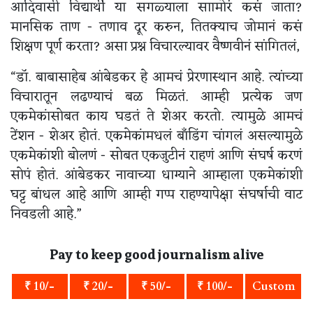
आदिवासी विद्यार्थी या सगळ्याला साामोरं कसं जाता?
मानसिक ताण - तणाव दूर करुन, तितक्याच जोमानं कसं
शिक्षण पूर्ण करता? असा प्रश्न विचारल्यावर वैष्णवीनं सांगितलं,
“डॉ. बाबासाहेब आंबेडकर हे आमचं प्रेरणास्थान आहे. त्यांच्या
विचारातून लढण्याचं बळ मिळतं. आम्ही प्रत्येक जण
एकमेकांसोबत काय घडतं ते शेअर करतो. त्यामुळे आमचं
टेंशन - शेअर होतं. एकमेकांमधलं बॉंडिंग चांगलं असल्यामुळे
एकमेकांशी बोलणं - सोबत एकजुटीनं राहणं आणि संघर्ष करणं
सोपं होतं. आंबेडकर नावाच्या धाग्याने आम्हाला एकमेकांशी
घट्ट बांधल आहे आणि आम्ही गप्प राहण्यापेक्षा संघर्षाची वाट
निवडली आहे.”
Pay to keep good journalism alive
₹ 10/-
₹ 20/-
₹ 50/-
₹ 100/-
Custom