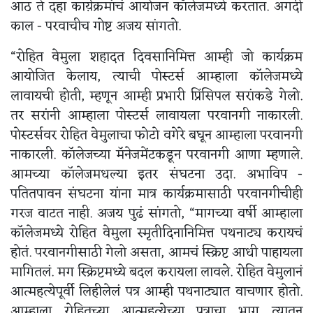
आठ ते दहा कार्य़क्रमांचं आयोजन कॉलेजमध्ये करतात. अगदी
काल - परवाचीच गोष्ट अजय सांगतो.
“रोहित वेमुला शहादत दिवसानिमित्त आम्ही जो कार्यक्रम
आयोजित केलाय, त्याची पोस्टर्स आम्हाला कॉलेजमध्ये
लावायची होती, म्हणून आम्ही प्रभारी प्रिंसिपल सरांकडे गेलो.
तर सरांनी आम्हाला पोस्टर्स लावायला परवानगी नाकारली.
पोस्टर्सवर रोहित वेमुलाचा फोटो वगेरे बघून आम्हाला परवानगी
नाकारली. कॉलेजच्या मॅनेजमेंटकडून परवानगी आणा म्हणाले.
आमच्या कॉलेजमधल्या इतर संघटना उदा. अभाविप -
पतितपावन संघटना यांना मात्र कार्यक्रमासाठी परवानगीचीही
गरज वाटत नाही. अजय पुढं सांगतो, “मागच्या वर्षी आम्हाला
कॉलेजमध्ये रोहित वेमुला स्मृतीदिनानिमित्त पथनाट्य करायचं
होतं. परवानगीसाठी गेलो असता, आमचं स्क्रिप्ट आधी पाहायला
मागितलं. मग स्क्रिप्टमध्ये बदल करायला लावले. रोहित वेमुलानं
आत्महत्येपूर्वी लिहीलेलं पत्र आम्ही पथनाट्यात वाचणार होतो.
आम्हाला रोहितच्या आत्महत्येच्या पत्राचा भाग त्यातून