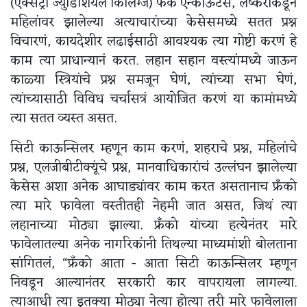
(एक्सट्रा ज्युडिशियल किलिंग्ज) फेक एन्काऊंटर्स, लष्कराकडून
महिलांवर झालेल्या अत्याचारांच्या केसेसमध्ये सतत प्रश्न
विचारणं, कायदेशीर लढाईसाठी आवश्यक त्या गोष्टी करणं हे
काम त्या प्राधान्यानं करत. लहान सहान वस्त्यांमध्ये जाऊन
काळ्या स्त्रियांचे प्रश्न समजून घेणं, त्यांच्या सभा घेणं,
त्यांच्यासाठी विविध चर्चासत्रं आयोजित करणं या कामांमध्ये
त्या सतत व्यस्त असत.
सिटी काऊन्सिलर म्हणून काम करणं, शहराचे प्रश्न, महिलांचे
प्रश्न, एलजीबीटीक्यूंचे प्रश्न, मानवाधिकारांचं उल्लंघन झालेल्या
केसेस अशा अनेक आघाड्यांवर काम करत असतानाच फ्रॅंको
त्या मारे फावेला वस्तीतही नेहमी जात असत, जिथं त्या
लहानाच्या मोठ्या झाल्या. फ्रॅंको यांच्या हत्येनंतर मारे
फावेलातल्या अनेक नागरिकांनी तिथल्या माध्यमांशी बोलताना
सांगितलं, “फ्रॅंको आता - आता सिटी काऊन्सिलर म्हणून
निवडून आल्यानंतर सरकारी कार वापरायला लागल्या.
त्याआधी त्या इतक्या मोठ्या नेत्या होत्या तरी मारे फावेलाला