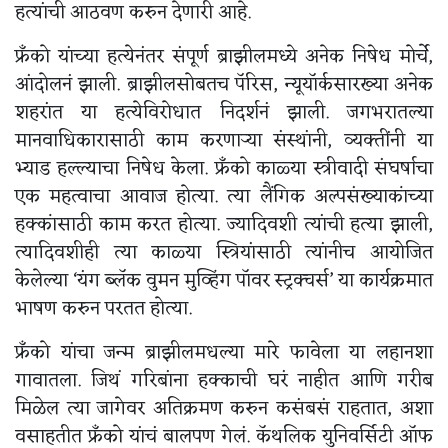
हत्यांची आठवण करुन देणारी आहे.
फ्रॅंको यांच्या हत्येनंतर संपूर्ण ब्राझीलमध्ये अनेक निषेध मोर्चे,
आंदोलनं झाली. ब्राझीलसोबतच पॅरिस, न्यूयॉर्कसारख्या अनेक
शहरांत या हत्येविरोधात निदर्शनं झाली. जगभरातल्या
मानवाधिकारासाठी काम करणाऱ्या संस्थांनी, व्यक्तींनी या
भ्याड हल्ल्याचा निषेध केला. फ्रॅंको काळ्या स्त्रीवादी संघर्षाचा
एक महत्वाचा आवाज होत्या. त्या लैंगिक अल्पसंख्याकांच्या
हक्कांसाठी काम करत होत्या. ज्यादिवशी त्यांची हत्या झाली,
त्यादिवशीही त्या काळ्या स्त्रियांसाठी त्यांनीच आयोजित
केलेल्या ‘यंग ब्लॅक वुमन मुव्हिंग पॉवर स्ट्रक्चर्स’ या कार्यक्रमात
भाषण करुन परतत होत्या.
फ्रॅंको यांचा जन्म ब्राझीलमधल्या मारे फावेला या लहानशा
गावातला. जिथं गरिबांना हक्काची घरं नाहीत आणि गरीब
मिळेल त्या जागेवर अतिक्रमण करुन कसंबसं राहतात, अशा
वसाहतीत फ्रॅंको यांचं बालपण गेलं. कॅथलिक युनिवर्सिटी ऑफ