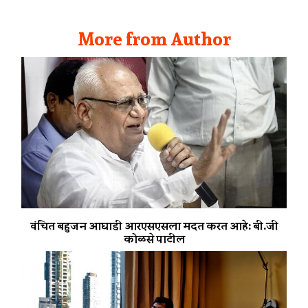
More from Author
वंचित बहुजन आघाडी आरएसएसला मदत करत आहे: बी.जी
कोळसे पाटील