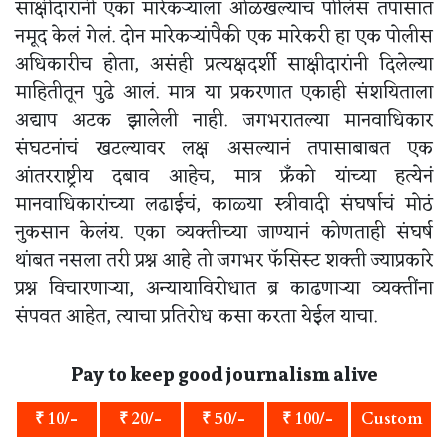
साक्षीदारांनी एका मारेकऱ्याला ओळखल्याचं पोलिस तपासात
नमूद केलं गेलं. दोन मारेकऱ्यांपैकी एक मारेकरी हा एक पोलीस
अधिकारीच होता, असंही प्रत्यक्षदर्शी साक्षीदारांनी दिलेल्या
माहितीतून पुढे आलं. मात्र या प्रकरणात एकाही संशयिताला
अद्याप अटक झालेली नाही. जगभरातल्या मानवाधिकार
संघटनांचं खटल्यावर लक्ष असल्यानं तपासाबाबत एक
आंतरराष्ट्रीय दबाव आहेच, मात्र फ्रॅंको यांच्या हत्येनं
मानवाधिकारांच्या लढाईचं, काळ्या स्त्रीवादी संघर्षाचं मोठं
नुकसान केलंय. एका व्यक्तीच्या जाण्यानं कोणताही संघर्ष
थांबत नसला तरी प्रश्न आहे तो जगभर फॅसिस्ट शक्ती ज्याप्रकारे
प्रश्न विचारणाऱ्या, अन्यायाविरोधात ब्र काढणाऱ्या व्यक्तींना
संपवत आहेत, त्याचा प्रतिरोध कसा करता येईल याचा.
Pay to keep good journalism alive
₹ 10/-
₹ 20/-
₹ 50/-
₹ 100/-
Custom