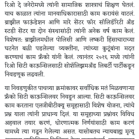
रिओ दे जनेरोमध्ये त्यांनी सामाजिक शास्त्राचं शिक्षण घेतलं.
याच काळात त्यांना मानवाधिकारासाठी काम करावंसं वाटलं.
ब्राझील फाऊंडेशन आणि मारे सेंटर फॉर सॉलिडॅरिटी अ‍ॅंड
स्टडी सेंटर या दोन संस्थासांठी त्यांनी अनेक वर्ष काम केलं.
विशेषत: ब्राझीलमधील पोलिसी आणि लष्करी हिंसाचाराच्या
घटनेत बळी पडलेल्या व्यक्तींना, त्यांच्या कुटूंबांना मदत
करण्याचं काम फ्रॅंको यांनी केलं. त्यानंतर २०१६ मध्ये त्यांनी
रिओ सिटी काऊन्सिलसाठी सोशॅलिझमअ‍ॅंड लिबर्टी पार्टीकडून
निवडणूक लढवली.
या निवडणुकीत पाचव्या क्रमांकावर सर्वाधिक मतं मिळवणाऱ्या
फ्रॅंको सिटी काऊन्सिलवर निवडून आल्या. सिटी काऊन्सिलवर
काम करताना एलजीबीटीक्यू समूहासाठी विशेष योजना, त्यांचे
प्रश्न याला त्यांनी प्राधान्य दिलं. या समूहाच्या प्रश्नांवर विविध
अहवाल तयार करणं, धोरणात्मक निर्णयांसाठी काम करणं
यामध्ये त्या गढून गेलेल्या असत. यासोबतच न्यायबाह्य मृत्यू