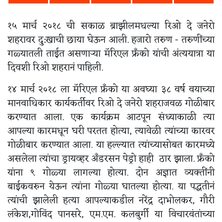
१५ मार्च २०१८ ची सकाळ ब्राझीलमधल्या रिओ दे जनेरो
शहरावर दु:खाची छाया घेऊन आली. हजारो तरुण - तरुणींच्या
गळ्यातली ताईत असणाऱ्या मॅरिएल फ्रॅंको यांची अंत्ययात्रा या
दिवशी रिओ शहरानं पाहिली.
१४ मार्च २०१८ ला मॅरिएल फ्रॅंको या अवघ्या ३८ वर्ष वयाच्या
मानवाधिकार कार्यकर्तीवर रिओ दे जनेरो शहराजवळ गोळीबार
करण्यात आला. एक कार्यक्रम आटपून संध्याकाळी त्या
आपल्या कारमधून घरी परतत होत्या, त्यावेळी त्यांच्या कारवर
गोळीबार करण्यात आला. या हल्ल्यात त्यांच्यासोबत कारमध्ये
असलेला त्यांचा ड्रायव्हर अ‍ॅंडरसन पेड्रो हाही ठार झाला. फ्रॅंको
यांना ९ गोळ्या लागल्या होत्या. दोन अज्ञात व्यक्तींनी
बाईकवरुन येऊन त्यांना गोळ्या घातल्या होत्या. या पद्धतीनं
त्यांची झालेली हत्या आपल्याकडील नरेंद्र दाभोलकर, गौरी
लंकेश,गोविंद पानसरे, एम.एम. कलबुर्गी या विचारवंतांच्या