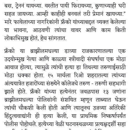
बस, ट्रेननं यायच्या. वस्तीत पायी फिरायच्या, कुणाच्याही घरी
सहज जायच्या. आम्ही काहीही बनवलं तरी प्रेमानं खायच्या.”
मारे फावेलाच्या नागरिकांनी फ्रॅंको यांच्याबद्दल व्यक्त केलेल्या
या भावना, आठवणी त्यांचा वावर आणि काम किती
लोकाभिमुख होतं, हेच सांगतात.
फ्रॅंको या ब्राझीलमधल्या डाव्या राजकारणातल्या एक
उदयोन्मुख नेत्या आणि काळ्या स्त्रीवादी संघर्षाचा एक मोठा
आवाज होत्या, त्यामुळे त्यांची हत्या हा तिथल्या तरुणाईसाठी
मोठा धक्का होता. १५ मार्चला रिओ शहरातल्या त्यांच्या
अंत्ययात्रेत हजारोंच्या संख्येने कॉलेजचे तरुण - तरुणी सहभागी
झाले होते. फ्रॅंको यांच्या हत्येनंतर जवळपास १३ जणांना
ब्राझीलमधल्या पोलिसांनी संशयित म्हणून ताब्यात घेऊन
त्यांची चौकशी केली होती आणि त्यातूनच उजव्या अतिरेकी
हिंदुत्ववाद्यांनी ही हत्या केली, या प्राथमिक निष्कर्षापर्यंत
पोलीस पोहोचले. हत्येच्या वेळी घटनास्थळच्या प्रत्यक्षदर्शी सहा