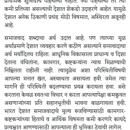
प्राथमिक सुविधाच पोहचल्या नाहीत. ज्या पोहचल्या तर त्या
कमी प्रतिच्या असल्याची देशात शेकडो उदाहरणे आहेत. यामुळे
देशात अनेक ठिकाणी प्रचंड मोठी विषमात, अस्थिरता अजूनही
आहे.
समाजवाद शब्दाचा अर्थ उदात्त आहे. पण त्याच्या मूळ
अर्थाप्रमाणे देशात व्यवहार करणे कठीण असल्याने समावादाचा
अर्थ मर्यादितच राहिला. आधूनिक विकासाला प्राधान्य व दिशा
देताना वंचितांना, कामगार, कष्टकऱ्यांना न्याय मिळण्याची
निश्चितता राहीली नाही. त्यामुळेच अशा परिस्थितीविषयी
आपल्या मनात खंत, अस्वस्थता असायला हवी. जमेल त्या
मार्गाने ही परिस्थिती बदलण्याचा प्रयत्न करायला हवा. असे
करताना केवळ स्वतःचा विचार न करता आपल्यापेक्षा कमकुवत
असणाऱ्यांच्या प्रति सहानभूतीची भावना बाळगायला हवी.
भारत देशात समाजवादाचे मूल्य रुजविण्यासाठी कामगार-
कष्टकऱ्यांच्या हिताचे व आर्थिक विषमता कमी करणारे कायदे
प्रत्यक्षात आणण्यासाठी आपल्याला ही भूमिका ठेवावी लागेल.