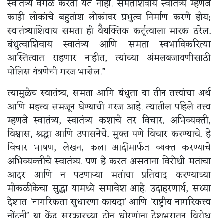
स्वातंत्र्य वेगळे करता येत नाही. समतेशिवाय स्वातंत्र्य म्हणजे
काही लोकांचे बहुतांश लोकांवर प्रभुत्व निर्माण करणे होय;
स्वातंत्र्याशिवाय समता ही वैयक्तिक कर्तृत्वाला मारक ठरेल.
बंधुत्वाशिवाय स्वातंत्र्य आणि समता स्वभाविकरित्या
आस्तित्वात राहणार नाहीत, त्यांच्या अंमलबजावणीसाठी
पोलिस यंत्रणेची गरज भासेल.”
त्यामुळेच स्वातंत्र्य, समता आणि बंधुता या तीन तत्त्वांचा अर्थ
आणि महत्त्व समजून घेण्याची गरज आहे. त्यातील पहिले तत्त्व
म्हणजे स्वातंत्र्य, स्वातंत्र्य कशाचे तर विचार, अभिव्यक्ती,
विश्वास, श्रद्धा आणि उपासनेचे. मुक्त पणे विचार करण्याचे. हे
विचार भाषण, लेखन, कला आदींमार्फत व्यक्त करण्याचे
अभिव्यक्तीचे स्वातंत्र्य. पण हे करत असताना विरोधी मतांचा
आदर आणि न पटणाऱ्या मतांचा प्रतिवाद करण्याच्या
मोकळीकेचा सुद्धा यामध्ये समावेश आहे. उदाहरणार्थ, सध्या
देशात ‘नागरिकता सुधारणा कायदा’ आणि ‘राष्ट्रीय नागरिकत्त्व
नोंदनी’ या केंद्र सरकारच्या दोन धोरणांना देशभरातून विरोध