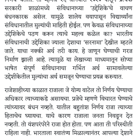
निर्णय घेतला. तो म्हणजे २६ जानेवारी २०२० पासून प्रत्येक
सरकारी शाळांमध्ये संविधानाच्या ‘उद्देशिके’चे वाचण
बंधनकारक असेल. यामुळे शालेय वयापासून विद्यार्थ्यांना
संविधानातील मुल्यांची माहिती होईल. पण केवळ संविधानाच्या
उद्देशिकेचे पठण करून त्याचे महत्त्व कळेल का? भारतीय
संविधानाची उद्देशिका ज्याला देशाचा ‘सरनामा’ देखील म्हटले
जाते. याचा नक्की अर्थ तरी काय. हे जाणून घेण्याची गरज
निर्माण झाली आहे. त्यामुळे या लेखाच्या माध्यमातून सोप्या
भाषेत संपुर्ण संविधानाचा गर्भित अर्थ सामावलेल्या
उद्देशीकेतील मुल्यांचा अर्थ समजून घेण्याचा प्रयत्न करुयात.
राजेशाहीच्या काळात राजाला जे योग्य वाटेल तो निर्णय घेण्याचा
अधिकार त्याच्याकडे असायचा. प्रजेचे म्हणणे विचारत घेण्याचे
त्यांच्यावर बंधन नव्हते. यातील बहुतांश निर्णय राजा त्याच्या
हिताचेच घ्यायचा. याचे कारण राजाला जनता निवडून देत
नव्हती. तो वंशपरंपरेने राजा होत होता. पण आता ती परिस्थीती
राहिला नाही. भारताला स्वातंत्र्य मिळाल्यानंतर आपल्या देशाने