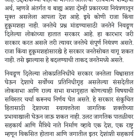
आहे. उद्देशिकेच्या पहिल्या भागात आलेल्या ‘सार्वभौम’ शब्दाचा
अर्थ, म्हणजे अंतर्गत व बाह्य अशा दोन्ही प्रकारच्या नियंत्रणातून
मुक्त असलेला आपला देश आहे. इथे कोणी राजा किंवा
हुकूमशहा नाही. जनतेचे प्रश्न मांडण्यासाठी जनतेने निवडूण
दिलेल्या लोकांच्या हातात सरकार आहे. हा कारभार जरी
सरकार करत असले तरी त्यावर जनतेचे संपुर्ण नियंत्रण असते.
राजा किंवा हुकूमशहांसारखे हे सरकार जनतेसोबत वागू शकत
नाही. तसे झाल्यास हे बदलण्याची ताकद जनतेमध्ये असते.
निवडूण दिलेल्या लोकप्रतिनिधींचे सरकार जनतेला विश्वासात
घेऊन देशाचे सर्वोच्च प्रतिनिधीगृह असलेल्या संसदेतील
लोकसभा आणि राज्य सभा सभागृहात कोणत्याही विषयाची
सविस्तर चर्चा करूनच निर्णय घेत असते. हे सरकार संकुचित
हितासाठी देशाच्या स्वायत्ततेला जागतिक शक्तीच्या
प्रभावाखाली घेऊन जाऊ शकत नाही. उलट जागतिक पातळीवर
सहकार्य आणि मैत्रिचे नाते निर्माण व्हावे एक देश, एक राष्ट्र
म्हणून विकसित होताना आणि जगातील इतर देशांशी सहकार्य