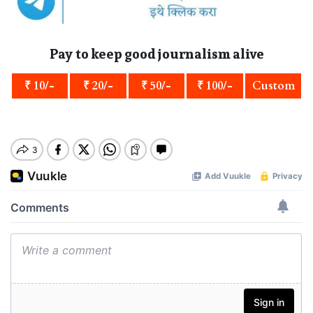
Pay to keep good journalism alive
₹ 10/-
₹ 20/-
₹ 50/-
₹ 100/-
Custom