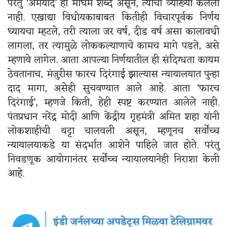
परंतु ‘अमर्याद’ हा मोघम शब्द असून, त्याची व्याख्या केलेली
नाही. एखाद्या विधोयकाबाबत कितीही विचारपूर्वक निर्णय
घ्यायचा म्हटले, तरी त्याला जर वर्ष, दीड वर्ष असा कालावधी
लागला, तर त्यामुळे लोककल्याणाचे कामच मागे पडते, असे
म्हणावे लागेल. आता आपल्या निर्णयातील ही संदिग्धता कायम
ठेवतानाच, मंजुरीस फारच दिरंगाई झाल्यास न्यायालयात पुन्हा
दाद मागा, असेही सुचवण्यात आले आहे. आता ‘फारच
दिरंगाई’, म्हणजे किती, हेही स्पष्ट करण्यात आलेले नाही.
पंतप्रधान नरेंद्र मोदी आणि केंद्रीय गृहमंत्री अमित शहा यांनी
लोकशाहीची थट्टा चालवली असून, म्हणूनच सर्वोच्च
न्यायालयाकडे या संदर्भात आशेने पाहिले जात होते. परंतु
निवडणूक आयोगानंतर सर्वोच्च न्यायालयानेही निराशा केली
आहे.