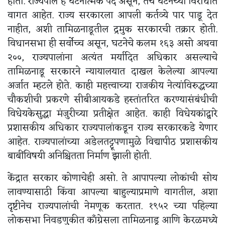
होती. राज्यपाल हे घटनात्मक पद असून, तेच घटनेच्या विरोधात
वागत आहेत. राज्य सरकारला आपली कर्तव्ये पार पाडू देत
नाहीत, अशी तामिळनाडूतील द्रमुक सरकारची तक्रार होती.
विधानसभा ही सर्वोच्च असून, घटनेचे कलम १६३ असो अथवा
२००, राज्यपालांना अत्यंत मर्यादित अधिकार असल्याचे
तामिळनाडू सरकारने न्यायालयात दाखल केलेल्या आपल्या
अर्जात म्हटले होते. काही महत्त्वाच्या राजकीय नेत्यांविरुद्धच्या
चौकशीची प्रकरणे सीबीआयकडे हस्तांतरित करण्यासंबंधीची
विधेयकेसुद्धा मंजुरीच्या प्रतीक्षेत आहेत. काही विधेयकांद्वारे
प्रशासकीय अधिकार राज्यपालांकडून राज्य सरकारकडे येणार
आहेत. राज्यपालांच्या अडेलतट्टूपणामुळे विद्यापीठ प्रशासकीय
बाबींविषयी अनिश्चितता निर्माण झाली होती.
केंद्रात सरकार कोणाचेही असो. ते आपापल्या लोकांची सोय
लावण्यासाठी किंवा आपल्या बाहुल्याप्रमाणे वागतील, अशा
दृष्टीनेच राज्यपालांची नेमणूक करतात. १९५२ च्या पहिल्या
लोकसभा निवडणुकीत काँग्रेसला तामिळनाडू आणि केरळमध्ये