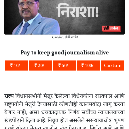
Credit : इंडी जर्नल
Pay to keep good journalism alive
₹ 10/-
₹ 20/-
₹ 50/-
₹ 100/-
Custom
राज्य
विधानसभांनी मंजूर केलेल्या विधेयकांना राज्यपाल आणि
राष्ट्रपतींनी मंजुरी देण्यासाठी कोणतीही कालमर्यादा लागू करता
येणार नाही, असा धक्कादायक निर्णय सर्वोच्च न्यायालयाच्या
खंडपीठाने दिला आहे. निवृत्त होत असलेले सरन्यायाधीश भूषण
गवई यांच्या नेतृत्वाखालील खंडपीठाचा हा निर्णय आहे आणि