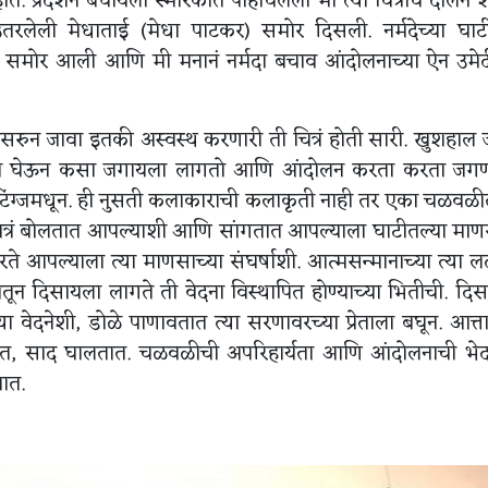
. प्रदर्शन बघायला स्मारकात पोहोचलेली मी त्या चित्रांचं दालन
तरलेली मेधाताई (मेधा पाटकर) समोर दिसली. नर्मदेच्या घाट
 समोर आली आणि मी मनानं नर्मदा बचाव आंदोलनाच्या ऐन उमेद
 विसरुन जावा इतकी अस्वस्थ करणारी ती चित्रं होती सारी. खुशहाल
ती घेऊन कसा जगायला लागतो आणि आंदोलन करता करता जगण्
टिंग्जमधून. ही नुसती कलाकाराची कलाकृती नाही तर एका चळवळी
 चित्रं बोलतात आपल्याशी आणि सांगतात आपल्याला घाटीतल्या माण
े आपल्याला त्या माणसाच्या संघर्षाशी. आत्मसन्मानाच्या त्या 
न दिसायला लागते ती वेदना विस्थापित होण्याच्या भितीची. दिस
दनेशी, डोळे पाणावतात त्या सरणावरच्या प्रेताला बघून. आत्ताप
राहतात, साद घालतात. चळवळीची अपरिहार्यता आणि आंदोलनाची भ
तात.