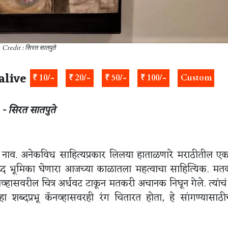
Credit : सिरत सातपुते
alive
₹ 10/-
₹ 20/-
₹ 50/-
₹ 100/-
Custom
- सिरत सातपुते
ठं नाव. अनेकविध साहित्यप्रकार लिलया हाताळणारे मराठीतील एक 
्द भूमिका घेणारा आजच्या काळातला महत्वाचा साहित्यिक. मतक
हासवरील चित्र अर्धवट टाकून मतकरी अचानक निघून गेले. त्यांचं
शब्दप्रभू कॅनव्हासवरही रंग चितारत होता, हे सांगण्यासाठ