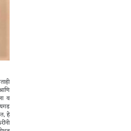
णताही
 आणि
ेला व
ायगड
त, हे
रींनी