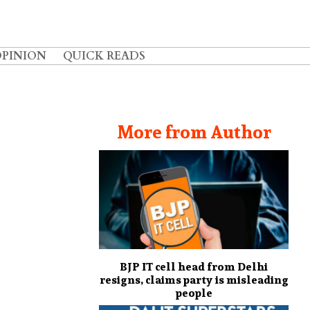
OPINION
QUICK READS
More from Author
BJP IT cell head from Delhi
resigns, claims party is misleading
people