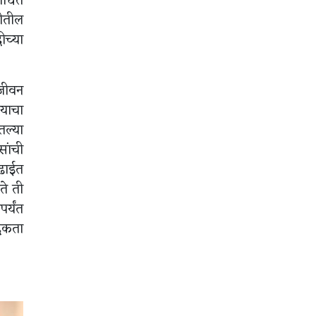
 शोधत
ीतील
ीच्या
 जीवन
याचा
तल्या
सांची
लढाईत
ते ती
र्यंत
ेदकता