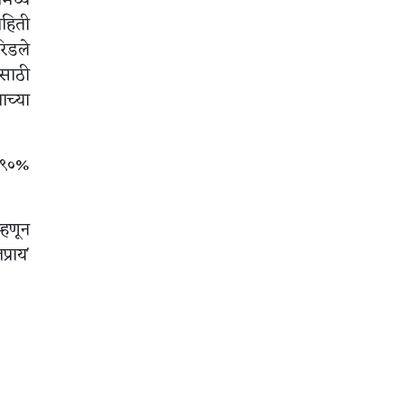
ाहिती
रिडले
ेसाठी
ाच्या
 ९०%
हणून
्राय'