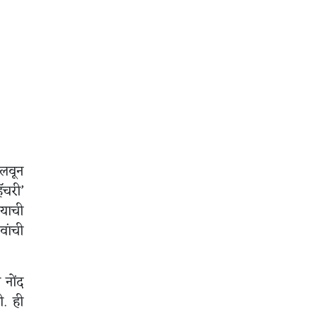
हलवून
ॅचरी’
्याची
वांची
 नोंद
. ही