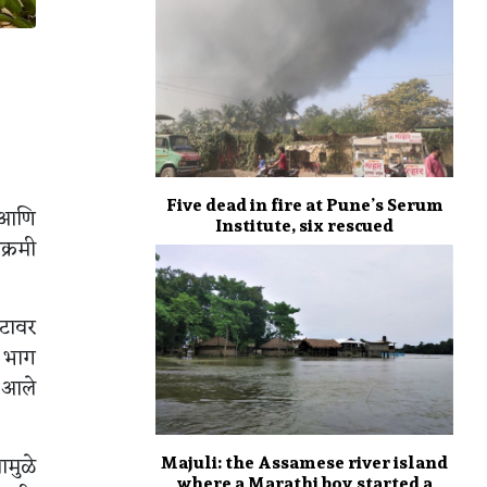
Five dead in fire at Pune’s Serum
े आणि
Institute, six rescued
क्रमी
ेटावर
ी भाग
व आले
Majuli: the Assamese river island
ामुळे
where a Marathi boy started a