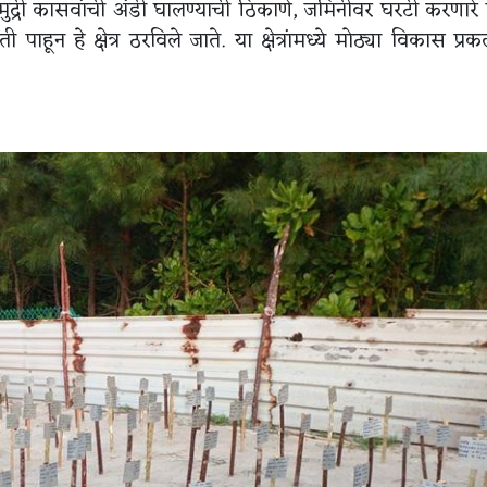
समुद्री कासवांची अंडी घालण्याची ठिकाणे, जमिनीवर घरटी करणारे प
 हे क्षेत्र ठरविले जाते. या क्षेत्रांमध्ये मोठ्या विकास प्रकल्