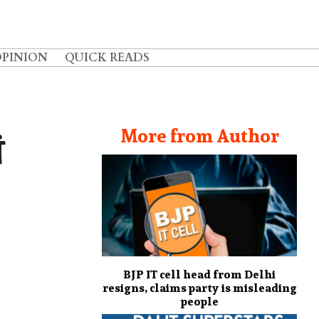
OPINION
QUICK READS
More from Author
ं
BJP IT cell head from Delhi
resigns, claims party is misleading
people