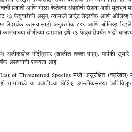
ाची प्रजाती आणि गोळा केलेल्या अंड्यांची संख्या अशी मूलभूत म
द १३ फेब्रुवारीची असून, त्यामध्ये जाएंट लेदरबॅक आणि ऑलिव्ह 
 जाएंट लेदरबॅक कासवासाठी अनुक्रमांक ८९९ आणि ऑलिव्ह रिडल
कासवांच्या वीणीच्या हंगामात इथे १३ फेब्रुवारीपर्यंत अंडी घालण्य
े अलीकडील नोंदींनुसार (खालील तक्ता पाहा), यापैकी सुमारे
दरबॅक असण्याची शक्यता आहे.
t of Threatened Species मध्ये 'असुरक्षित' (वल्नरेबल) म्
ी भागांमध्ये या प्रजातीच्या विशिष्ट उप-लोकसंख्या 'अतिविलुप्तप