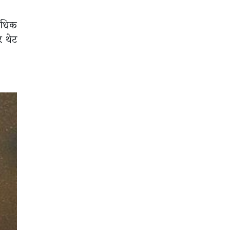
 अधिक
र थेट