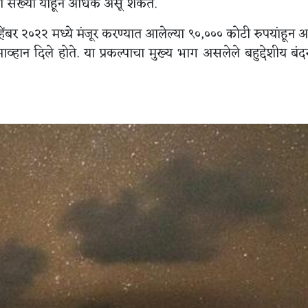
ंची संख्या याहून अधिक असू शकते.
्हेंबर २०२२ मध्ये मंजूर करण्यात आलेल्या ९०,००० कोटी रुपयांहून
आव्हान दिले होते. या प्रकल्पाचा मुख्य भाग असलेले बहुद्देशीय बंद