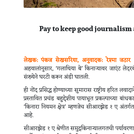
Pay to keep good journalism 
लेखक: पंकज सेखसरिया, अनुवादक: रेश्मा जठार
अहवालांनुसार, ‘गलाथिया बे’ किनाऱ्यावर जाएंट लेदरब
संख्येने घरटी करून अंडी घातली.
ही नोंद प्रसिद्ध होण्याच्या सुमारास राष्ट्रीय हरित लवाद
प्रस्तावित प्रचंड बहुद्देशीय पायाभूत प्रकल्पाच्या ब
‘किनारा नियमन क्षेत्र’ म्हणजेच सीआरझेड १ ए अंतर्गत 
आहे.
सीआरझेड १ ए श्रेणीत समुद्रकिनाऱ्यालगतची पर्यावरणाच्य