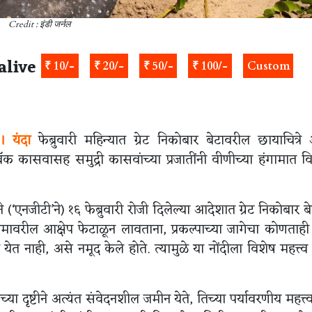
Credit : इंडी जर्नल
alive
₹ 10/-
₹ 20/-
₹ 50/-
₹ 100/-
Custom
 ।
यंदा
फेब्रुवारी महिन्यात ग्रेट निकोबार बेटावरील छायाचित्र
ॅक कासवासह समुद्री कासवांच्या प्रजातींनी वीणीच्या हंगामात वि
ाने (‘एनजीटी’ने) १६ फेब्रुवारी रोजी दिलेल्या आदेशात ग्रेट निकोबार ब
ांधकामावरील आक्षेप फेटाळून लावताना, प्रकल्पाच्या जागेचा कोणताह
येत नाही, असे नमूद केले होते. त्यामुळे या नोंदीला विशेष महत्त्
ा दृष्टीने अत्यंत संवेदनशील जमीन येते, तिच्या पर्यावरणीय महत्त्व