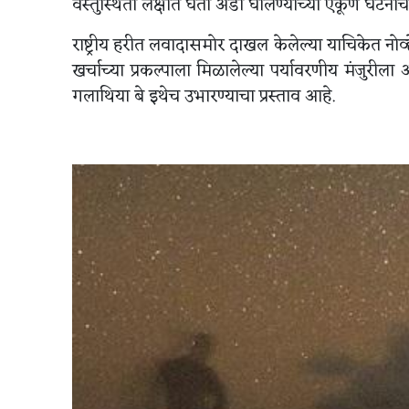
वस्तुस्थिती लक्षात घेता अंडी घालण्याच्या एकूण घटना
राष्ट्रीय हरीत लवादासमोर दाखल केलेल्या याचिकेत नोव
खर्चाच्या प्रकल्पाला मिळालेल्या पर्यावरणीय मंजुरीला 
गलाथिया बे इथेच उभारण्याचा प्रस्ताव आहे.