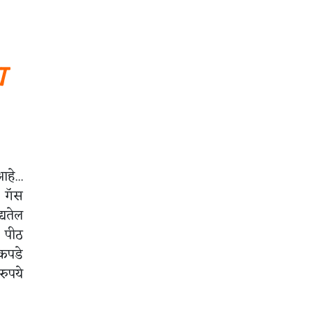
ा
हे...
त गॅस
्यतेल
े पीठ
 कपडे
रुपये