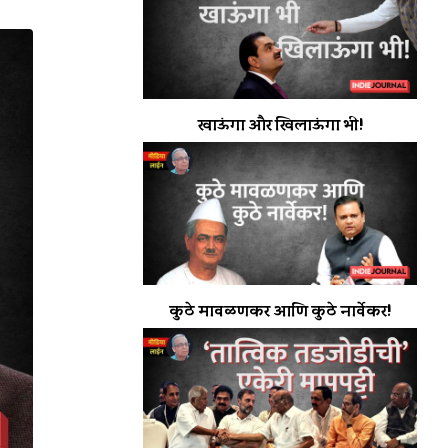
खाऊंगा और खिलाऊंगा भी!
कुठे मावळणकर आणि कुठे नार्वेकर!