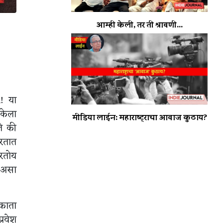
आम्ही केली, तर ती श्रावणी...
.! या
 केला
मीडिया लाईन: महाराष्ट्राचा आवाज कुठाय?
े की
करतात
रतोय
, असा
लकाता
्रवेश