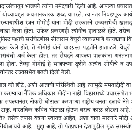
घातून भाजपने त्यांना उमेदवारी दिली आहे. आपल्या प्रचारात 
नर्जी यांच्याबद्दल अवमानकारक शब्द वापरले. त्यानंतर निवडणूक आय
 सरन्यायाधीश रंजन गोगोई यांना मोदी सरकारने राज्यसभेची खास
िवाडा केला होता. राफेल प्रकरणही त्यांनीच हाताळले होते. तसेच
िस्ट पक्षाचे सरचिटणीस सीताराम येचुरी त्याचप्रमाणे कायद्याचा विद्य
 केले होते, ते गोगोई यांनी वादग्रस्त पद्धतीने हाताळले. येचुरी 
संबंधी अर्ज केला होता. तर सैयदने आपल्या पालकांना अनंतनाग
 होता. तेव्हा गोगोई हे भाजपच्या दृष्टीने अत्यंत सोयीचे व उप
त्तीनंतर राज्यसभेत बढती दिली गेली.
ल को डाँटे', अशी आताची परिस्थिती आहे. त्यामुळे ममतादीदी वा
प करण्याचा नैतिक अधिकार मोदींना नाही. बिहारमध्ये प्रचारसभेत
संपल्यानंतर नोकरी घोटाळा करणाऱ्या राष्ट्रीय जनता दलाचे नेत
गात टाकू. वास्तविक कथित घोटाळा होऊन बराच काळ लोटला आहे. त
ोते? तसेच तपास यंत्रणा स्वायत्त आहेत, अशा बाता मारणारे मोद
ीआयचे आहे... मुद्दा आहे, तो पंतप्रधान देशापुढील मूळ समस्यां