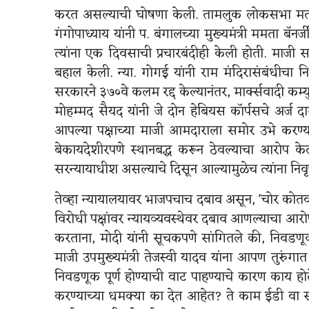
करत असल्याची घोषणा केली. तामलुक लोकसभा मतदारसं
गंगोपाध्याय यांनी प. बंगालच्या मुख्यमंत्री ममता बॅ
त्यांना एक दिवसाची प्रचारबंदीही केली होती. माजी
बहाल केली. न्या. गोगई यांनी राम मंदिरासंबंधीचा न
सरकारने ३७०वे कलम रद्द केल्यानंतर, मार्क्सवादी कम्युन
मोहम्मद सैयद यांनी जे दोन हेबियस कॉर्पसचे अर्ज दाखल
आपल्या पक्षाच्या माजी आमदाराला समोर उभे करण्या
बेकायदेशीरपणे स्थानबद्ध करून ठेवल्याचा आरोप केला
सरन्यायाधीश असल्याचे दिसून आल्यामुळेच त्यांना निवृ
तेव्हा न्यायालयावर भाजपचाच दबाव असून, 'चोर कोतवा
विरोधी पक्षांवर न्यायव्यवस्थेवर दबाव आणल्याचा आरो
करताना, मोदी यांनी सूचकपणे सांगितले की, निवडणूक 
माजी उपमुख्यमंत्री तेजस्वी यादव यांना आपण तुरुं
निवडणूक पूर्ण होण्याची वाट पाहण्याचे कारण काय ह
करण्याच्या धमक्या का देत आहेत? ते काम ईडी वा सीब