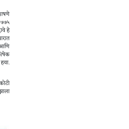
भाषणे
ी ७७५
वे हे
चारात
 आणि
भिषेक
 हवा.
 कोटी
 झाला