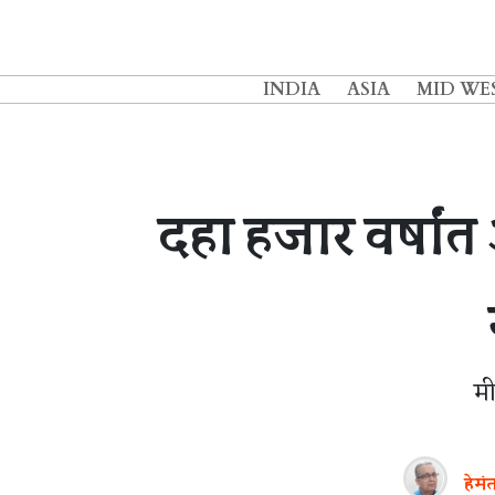
INDIA
ASIA
MID WE
दहा हजार वर्षां
म
हेमं