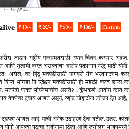
Credit : इंडी जर्नल
alive
₹ 10/-
₹ 20/-
₹ 50/-
₹ 100/-
Custom
रीस जाऊन राष्ट्रीय एकात्मतेसाठी ध्यान-चिंतन करणार आहेत.
 आणि गुलामी करत असल्याचा आरोप पंतप्रधान नरेंद्र मोदी यांनी
रत असेल, तर हिंदू मतपेढीसाठी नागपुरी गँग भरतनाट्यम करत
शिष्य भांगडा नि ख्रिश्चन मतपेढीसाठी ही मंडळी क्लब डान्स 
, मतपेढी फक्त मुस्लिमांचीच असते?... कुंभकर्ण आयोग काय क
ाय यंत्रणेवर दबाव आणत असून, व्होट जिहादींना उत्तेजन देत आहे
याने दडपण आणले आहे. याची अनेक उदाहरणे देता येतील. उलट, को
याय यांनी आपल्या पदाचा राजीनामा दिला आणि लगोलग भाजपमध्ये प