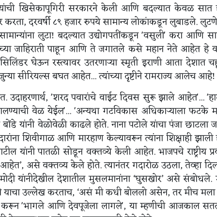
पयांची खिसेकापूगिरी सरकारने केली आणि बदल्यात केवळ सात 
र करता, दरवर्षी ८९ हजार रुपये सामान्य लोकांकडून लुबाडले. लुटण
सामान्यांना लुटा! बदल्यात उद्योगपतींकडून 'वसुली' करा आणि सा
ींच्या जाहिराती पाहून आणि ते जगातले कसे महान नेते आहेत हे व
लिंडर घेऊन रस्त्यावर उतरणाऱ्या स्मृती इराणी आता देशात च
न्या सीरियल्स बघत आहेत... त्यांच्या दृष्टीने रामराज्य आलेच आहे!
त. उदाहरणार्थ, 'शरद पवारांचे वाईट दिवस सुरू झाले आहेत'... 'ह
लण्याची वेळ येईल'... 'अन्यथा गटविकास अधिकाऱ्याला फटके मार
बोंडे यांनी वेळोवेळी काढले होते. नाना पटोले यांचा पंजा छाटला 
रांना शिवीगाळ आणि मारहाण केल्यावरून त्यांना शिक्षाही झाली 
पाटील यांनी पातळी सोडून वक्तव्ये केली आहेत. भाजपचे राष्ट्रीय प्र
क्त आहेत’, असे वक्तव्य केले होते. त्यानंतर गदारोळ उठला, तेव्हा दि
मोदी यांनीदेखील देशातील मुसलमानांना ‘घुसखोर’ असे संबोधले. 
रांनी याचा उल्लेख करताच, ‘असं मी कधी बोललो असेन, तर मीच मल
न करून 'भागले आणि देवपूजेला लागले', या म्हणीची आजकाल सत