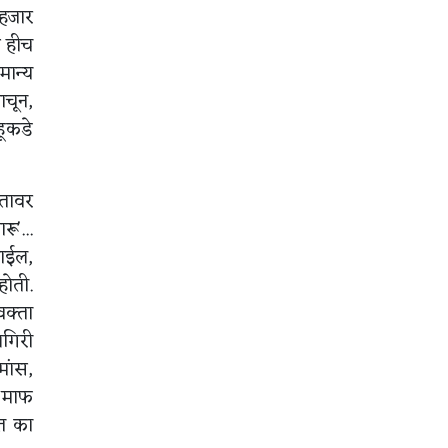
हजार
े हीच
मान्य
ाचून,
हूकडे
ातावर
ू'...
जाईल,
होती.
वक्ता
लगिरी
मांस,
ा माफ
त का