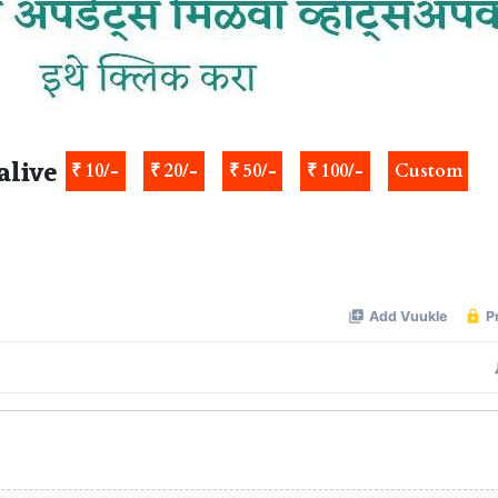
alive
₹ 10/-
₹ 20/-
₹ 50/-
₹ 100/-
Custom