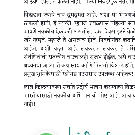
आठवण होते, ते कळत नाही... गेल्या निवडणुकीनंतर मोद
त्रिखंडात ज्यांचे नाव दुमदुमत आहे, अशा या भाषणजीव
ठोकली होती, हे नक्की. म्हणजे जवळपास पहिल्या सा
भाषणे नक्कीच ऐकवली असतील. एका वेबसाइटने केलेल्या 
खरे नव्हते. म्हणजे ते असत्यच होते. निवृत्तीनंतर क
आहेत, अशी वदंता आहे. लवकरात लवकर ते प्रसिद्
संबंधितांची राजकीय वाटचालही सुलभ होईल, असे वाटते
बच्चनचा आला. ते अवास्तव आणि फिल्मी चित्रपट होते.
प्रमुख भूमिकेसाठी रेडीमेड नटसम्राट उपलब्ध आहेतच!
लाल किल्ल्यावरून सर्वात प्रदीर्घ भाषण करण्याचा विक
भारतीयांसाठी नक्कीच अभिमानाची गोष्ट आहे. आचार्य अ
नाही'!