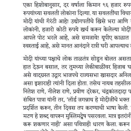
एका हिशोबानुसार, दर वर्षाला किमान ९६ हजार रु
रुपयांच्या सवलती लोकांना दिल्या. या सवलतींचा विचा
मोदी यांची गॅरंटी आहे! उद्योगपतींचे खिसे भरा आणि 
लोकांनी, हजारो कोटी रुपये खर्च करून केलेल्या मोद
आपले पोट भरले आहे, असे समजावे! यूपीए काळात सि
स्वस्ताई आहे, असे मानत आनंदाने रात्री घरी आपल्याच जु
मोदी यांच्या पक्षाचे लोक ताळतंत्र सोडून बोलत असता
हात देऊन बसाल, तर तुमच्या लेकीबाळींवर हिजाब घा
असे वादग्रस्त उद्गार भाजपचे राज्यसभा खासदार अनिल 
असा इशाराही त्यांनी दिला होता. तसेच नायब तहसीलदा
नितेश राणे, नीलेश राणे, प्रवीण दरेकर, चंद्रकांतदादा 
संबित पात्रा यांनी तर, ‘लॉर्ड जगन्नाथ हे मोदीजींचे भ
प्रदर्शित करून, तीन दिवस तप करण्याची भाषा केली. 
मटण हे शब्द वापरून मुस्लिमद्वेष पसरवला. मात्र इत
करू शकणार नाही’ असा पवित्राही धारण केला. करू