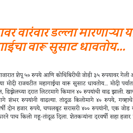
यावर वारंवार डल्ला मारणाऱ्या य
ाईचा वारू सुसाट धावतोय...
ात शेपू ५० रुपये आणि कोथिंबिरीची जोडी ३५ रुपयावर गेली आ
या या मोदी राजवटीत महागाईचा वारू सुसाट धावतोय... मोदी पर्वा
ोल, डिझेलच्या दरात लिटरमागे किमान ४० रुपयांची वाढ झाली. खाद
े शंभर रुपयांनी वाढल्या. तांदूळ किलोमागे ४० रुपये, गव्हाच
रवर्षी दोन हजार रुपये, चप्पलबूट सरासरी ४०० रुपयांनी, एक जोड
रने पाच किलो गहू-तांदूळ दिला. शेतकऱ्यांना दरवर्षी सहा हजार 