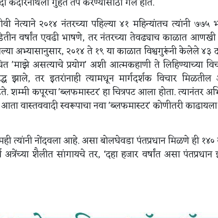
ी केदारनाथला गुहेत तप करण्यासाठी गेले होते.
ी नेत्याने २०१४ नंतरच्या पहिल्या ४१ महिन्यांतच त्यांनी ७७५ 
डेतीन वर्षांत एवढी भाषणे, तर नंतरच्या तेवढ्याच काळात आणख
अभ्यासानुसार, २०१४ ते १९ या काळात विश्वगुरूंनी केलेले ४३ दा
दाचित 'माझे असत्याचे प्रयोग' अशी आत्मकहाणी ते लिहिण्याच्या वि
ध झाले, तर इतरांनाही त्यामधून मार्गदर्शक विचार मिळतील
. शम्मी कपूरचा 'ब्लफमास्टर' हा चित्रपट आला होता. त्यानंतर अ
 आता वास्तववादी स्वरूपाचा नवा 'ब्लफमास्टर' कोणीतरी काढायला
्रमही त्यांनी नोंदवला आहे. असा बोलघेवडा पंतप्रधान मिळणे ही १४०
त्रेंच्या शैलीत सांगायचे तर, ‘दहा हजार वर्षांत असा पंतप्रधान