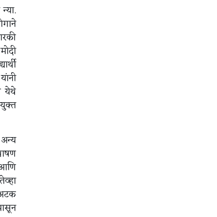
न्या.
ोगाने
दारकी
 मोदी
ार्थी
यांनी
 येथे
युक्त
 अन्य
 भाषण
े आणि
ेव्हा
ी अटक
पासून