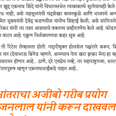
तर खुद्द एकनाथ शिंदे यांनी विधानसभेत त्याबाबतचे सूतोवाचही केले
ाही, असे महसूलमंत्री चंद्रशेखर बावनकुळे आणि भाजपचे अन्य
ेत मुख्यमंत्री देवेंद्र फडणवीस यांनीच शिष्टाई केली, असे सांगितल
ेकर यांनी तर तशा आशयाचे वक्तव्य जाहीरपणेच केले आहे. फोड
ना वाटत आहे. एकूण निर्लज्जपणाचा कहर सुरू आहे.
ंतु ती रिटेल लेव्हलला होती. गद्दारीयुक्त होलसेल पक्षांतरे करून, 
बर वन (देवाभाऊ ब्रिगेड म्हणते, आमचाच नेता खरा इन्फ्रा मॅन) हा ब
मर होणार आहे... ठाणे, दरे एवढेच नव्हे, तर महाराष्ट्राच्या, भारत
ांतरपुरुष म्हणून एकनाथभाईंकडे पाहत आहे...
्षांतराचा अजीबो गरीब प्रयोग
री भजनलाल यांनी करून दाखवल