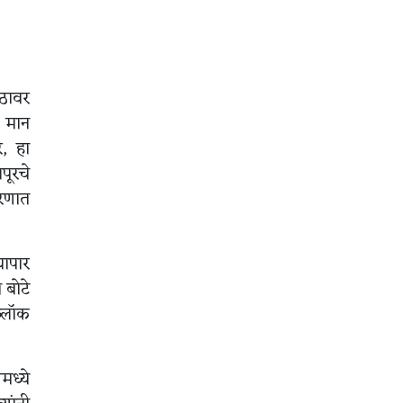
ीठावर
 मान
र, हा
पूरचे
ारणात
यापार
 बोटे
्लॉक
मध्ये