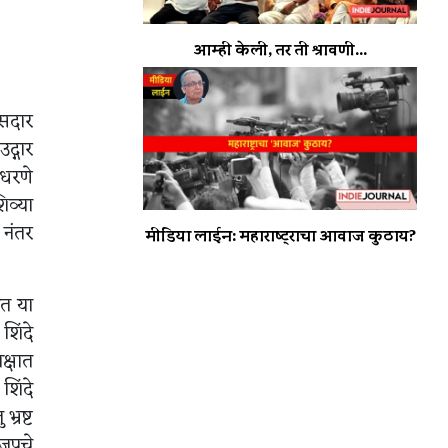
आम्ही केली, तर ती श्रावणी...
ासदार
द्गार
 धरणे
िव्या
 नंतर
मीडिया लाईन: महाराष्ट्राचा आवाज कुठाय?
ात या
शिंदे
क्षात
शिंदे
्रष्ट
जपचे