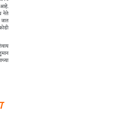
 आहे.
 नेते
े जात
ाफोडी
शिवाय
हुमान
ाच्या
ा