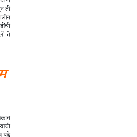
यांनी
ून ती
कालीन
जींची
ली ते
्म
काळात
्याची
 पुढे