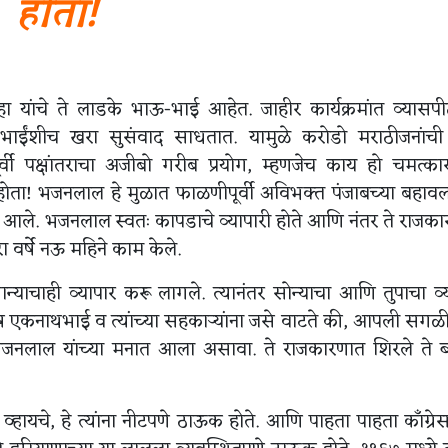
होता!
त शहा यांचे ते लाडके भाऊ-भाई आहेत. जाहीर कार्यक्रमांत व्यासप
ाईंशीच खरा सुसंवाद साधतात. यामुळे करोडो मराठीजनांची
वी पक्षांतराचा अजीबो गरीब प्रयोग, म्हणजेच काय हो चमत्का
होता! भजनलाल हे मुळात फाळणीपूर्वी अविभक्त पंजाबच्या बहावल
थे आले. भजनलाल स्वतः कापडाचे व्यापारी होते आणि नंतर ते राजक
ा वर्षे नऊ महिने काम केले.
ाचाही व्यापार करू लागले. त्यानंतर सोन्याचा आणि तुपाचा व्
ुरुष एकनाथभाई व त्यांच्या सहकाऱ्यांना जसे वाटते की, आपली सगळी
जनलाल यांच्या मनात आला असावा. ते राजकारणात शिरले ते ब
हायचे, हे त्यांना नीटपणे ठाऊक होते. आणि पाहता पाहता काँग्रेस