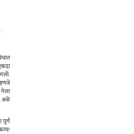
.
पेचात
 एकदा
ागली.
्हणजे
 गेला
 असे
पूर्ण
 काय!