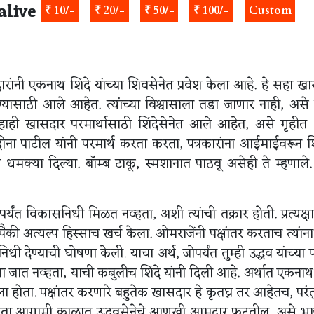
alive
₹ 10/-
₹ 20/-
₹ 50/-
₹ 100/-
Custom
रांनी एकनाथ शिंदे यांच्या शिवसेनेत प्रवेश केला आहे. हे सहा ख
ण्यासाठी आले आहेत. त्यांच्या विश्वासाला तडा जाणार नाही, असे उ
 सहाही खासदार परमार्थासाठी शिंदेसेनेत आले आहेत, असे गृहीत
ा पाटील यांनी परमार्थ करता करता, पत्रकारांना आईमाईवरून श
मक्या दिल्या. बॉम्ब टाकू, स्मशानात पाठवू असेही ते म्हणाले.
त विकासनिधी मिळत नव्हता, अशी त्यांची तक्रार होती. प्रत्यक्ष
की अत्यल्प हिस्साच खर्च केला. ओमराजेंनी पक्षांतर करताच त्यांना 
 देण्याची घोषणा केली. याचा अर्थ, जोपर्यंत तुम्ही उद्धव यांच्या प
 जात नव्हता, याची कबुलीच शिंदे यांनी दिली आहे. अर्थात एकनाथ 
होता. पक्षांतर करणारे बहुतेक खासदार हे कृतघ्न तर आहेतच, परंतु भ
ा आगामी काळात उद्धवसेनेचे आणखी आमदार फुटतील, असे भा