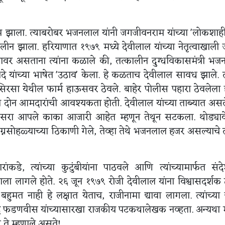
 झाला. त्याबरोबर भजनलाल यांनी जगजीवनराम यांच्या 'लोकशाह
त विलीन झाला. हरियाणात १९७९ मध्ये देवीलाल यांच्या नेतृत्वाखाली
्यावर असताना त्यांना कळाले की, तत्कालीन दुग्धविकासमंत्री भ
शिंदे यांच्या भाषेत 'उठाव' केला. हे कळताच देवीलाल सावध झाले. त्
सा येथील फार्म हाऊसवर ठेवले. बाहेर पोलीस पहारा ठेवलेला 
ोन आमदारांची आवश्यकता होती. देवीलाल यांच्या ताब्यात असल
ुसरा आपले काका आजारी आहेत म्हणून तेथून सटकला. थोड्यावे
्नसोहळ्याच्या ठिकाणी गेले, तेव्हा तेथे भजनलाल हजर असल्याचे त्
डे, त्यांच्या कुटुंबीयांना पाठवले आणि त्यांच्यामार्फत संदे
ाला लागले होते. २६ जून १९७९ रोजी देवीलाल यांना विश्वासदर्शक
बहुमत नाही हे लक्षात येताच, राजीनामा द्यावा लागला. त्यांच्या
देवेंद्र फडणवीस यांच्यासारखा राजकीय पटकथालेखक नव्हता. अन्यथा 
ते म्हणाले असते!