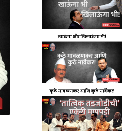
खाऊंगा और खिलाऊंगा भी!
कुठे मावळणकर आणि कुठे नार्वेकर!