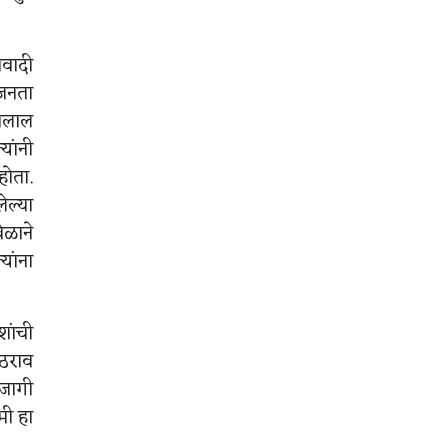
ीवादी
 जनता
जनलाल
यांनी
होता.
ेल्या
ळाने
यांना
शांची
 ठराव
 जागी
मी हा