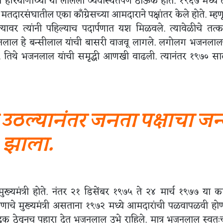
 हरियाणाच्या या लालला व्यवस्थितपणे ठाऊक होते. १९६७ मध्ये त्
तदारसंघातील एका काँग्रेसच्या आमदाराने पक्षांतर केले होते. म्हण
वर त्यांनी पहिल्याच पदार्पणात यश मिळवले. त्यावेळीचे तत्
े. भजनलाल हे बन्सीलाल यांची बासरी वाजवू लागले. लगोलग भजनलाल
ाली. तिथे भजनलाल यांची समृद्धी आणखी वाढली. त्यानंतर १९७० सा
ठल्यानंतर जनता पक्षाचा जन
झाला.
ख्यमंत्री होते. नंतर २१ डिसेंबर १९७५ ते २४ मार्च १९७७ या 
रियाणाचे मुख्यमंत्री असताना १९७२ मध्ये आमदारांची पळवापळवी होण
दूक ठेवूनच पहारा देत भजनलाल उभे राहिले. मात्र भजनलाल स्वतःच