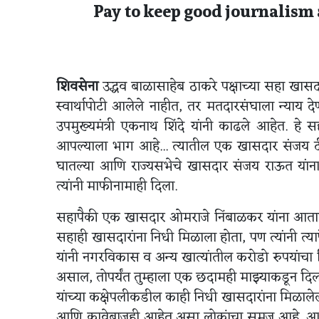
Pay to keep good journalism 
शिवसेना
उद्धव बाळासाहेब ठाकरे पक्षाच्या सहा खासदा
स्वार्थापोटी आलेले नाहीत, तर मतदारसंघाला न्याय दे
उपमुख्यमंत्री एकनाथ शिंदे यांनी काढले आहेत. हे
आपल्याला भाग आहे... त्यातील एक खासदार संजय दीन
घातल्या आणि राज्यसभेचे खासदार संजय राऊत यांना ध
त्यांनी माफीनामाही दिला.
सहापैकी एक खासदार ओमराजे निंबाळकर यांना आतापर्यं
सहाही खासदारांना निधी मिळाला होता, पण त्यांनी त्यापै
यांनी नगरविकास व अन्य खात्यांतील करोडो रुपयांचा निधी
असाल, तोपर्यंत तुम्हाला एक छदामही माझ्याकडून दिला
यांच्या कक्षेपलीकडील काही निधी खासदारांना मिळालेला 
आणि कावेबाजही आहेत असा लोकांचा समज आहे. आत