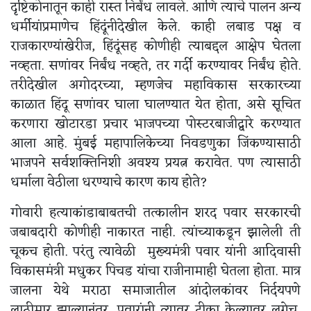
दृष्टिकोनातून काही रास्त निर्बंध लावले. आणि त्याचे पालन अन्य
धर्मीयांप्रमाणेच हिंदूंनीदेखील केले. काही लबाड पक्ष व
राजकारण्यांखेरीज, हिंदूंसह कोणीही त्याबद्दल आक्षेप घेतला
नव्हता. सणांवर निर्बंध नव्हते, तर गर्दी करण्यावर निर्बंध होते.
तरीदेखील अगोदरच्या, म्हणजेच महाविकास सरकारच्या
काळात हिंदू सणांवर घाला घालण्यात येत होता, असे सूचित
करणारा खोटारडा प्रचार भाजपच्या पोस्टरबाजीद्वारे करण्यात
आला आहे. मुंबई महापालिकेच्या निवडणुका जिंकण्यासाठी
भाजपने सर्वशक्तिनिशी अवश्य प्रयत्न करावेत. पण त्यासाठी
धर्माला वेठीला धरण्याचे कारण काय होते?
गोवारी हत्याकांडाबाबतची तत्कालीन शरद पवार सरकारची
जबाबदारी कोणीही नाकारत नाही. त्यांच्याकडून झालेली ती
चूकच होती. परंतु त्यावेळी मुख्यमंत्री पवार यांनी आदिवासी
विकासमंत्री मधुकर पिचड यांचा राजीनामाही घेतला होता. मात्र
जालना येथे मराठा समाजातील आंदोलकांवर निर्दयपणे
लाठीमार झाल्यानंतर, पवारांनी त्यावर टीका केल्यावर लगेच,