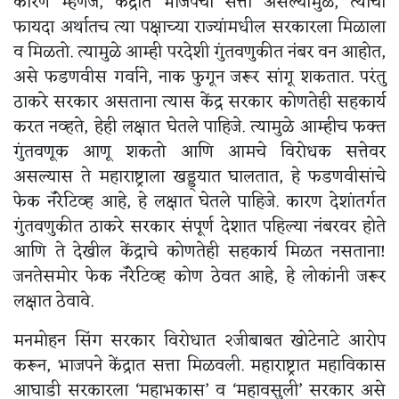
कारण म्हणजे, केंद्रात भाजपची सत्ता असल्यामुळे, त्याचा
फायदा अर्थातच त्या पक्षाच्या राज्यांमधील सरकारला मिळाला
व मिळतो. त्यामुळे आम्ही परदेशी गुंतवणुकीत नंबर वन आहोत,
असे फडणवीस गर्वाने, नाक फुगून जरूर सांगू शकतात. परंतु
ठाकरे सरकार असताना त्यास केंद्र सरकार कोणतेही सहकार्य
करत नव्हते, हेही लक्षात घेतले पाहिजे. त्यामुळे आम्हीच फक्त
गुंतवणूक आणू शकतो आणि आमचे विरोधक सत्तेवर
असल्यास ते महाराष्ट्राला खड्ड्यात घालतात, हे फडणवीसांचे
फेक नॅरेटिव्ह आहे, हे लक्षात घेतले पाहिजे. कारण देशांतर्गत
गुंतवणुकीत ठाकरे सरकार संपूर्ण देशात पहिल्या नंबरवर होते
आणि ते देखील केंद्राचे कोणतेही सहकार्य मिळत नसताना!
जनतेसमोर फेक नॅरेटिव्ह कोण ठेवत आहे, हे लोकांनी जरूर
लक्षात ठेवावे.
मनमोहन सिंग सरकार विरोधात २जीबाबत खोटेनाटे आरोप
करून, भाजपने केंद्रात सत्ता मिळवली. महाराष्ट्रात महाविकास
आघाडी सरकारला ‘महाभकास’ व ‘महावसुली’ सरकार असे