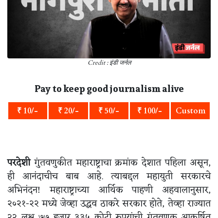
Credit : इंडी जर्नल
Pay to keep good journalism alive
₹ 10/-
₹ 20/-
₹ 50/-
₹ 100/-
Custom
परदेशी
गुंतवणुकीत महाराष्ट्राचा क्रमांक देशात पहिला असून,
ही आनंदाचीच बाब आहे. त्याबद्दल महायुती सरकारचे
अभिनंदन! महाराष्ट्राच्या आर्थिक पाहणी अहवालानुसार,
२०२१-२२ मध्ये जेव्हा उद्धव ठाकरे सरकार होते, तेव्हा राज्यात
२२ लक्ष ७७ हजार ३३५ कोटी रुपयांची गुंतवणूक आकर्षित