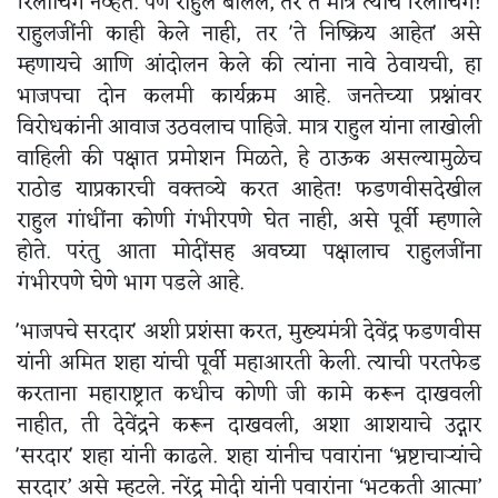
रिलाँचिंग नव्हते. पण राहुल बोलले, तर ते मात्र त्यांचे रिलाँचिंग!
राहुलजींनी काही केले नाही, तर 'ते निष्क्रिय आहेत' असे
म्हणायचे आणि आंदोलन केले की त्यांना नावे ठेवायची, हा
भाजपचा दोन कलमी कार्यक्रम आहे. जनतेच्या प्रश्नांवर
विरोधकांनी आवाज उठवलाच पाहिजे. मात्र राहुल यांना लाखोली
वाहिली की पक्षात प्रमोशन मिळते, हे ठाऊक असल्यामुळेच
राठोड याप्रकारची वक्तव्ये करत आहेत! फडणवीसदेखील
राहुल गांधींना कोणी गंभीरपणे घेत नाही, असे पूर्वी म्हणाले
होते. परंतु आता मोदींसह अवघ्या पक्षालाच राहुलजींना
गंभीरपणे घेणे भाग पडले आहे.
'भाजपचे सरदार' अशी प्रशंसा करत, मुख्यमंत्री देवेंद्र फडणवीस
यांनी अमित शहा यांची पूर्वी महाआरती केली. त्याची परतफेड
करताना महाराष्ट्रात कधीच कोणी जी कामे करून दाखवली
नाहीत, ती देवेंद्रने करून दाखवली, अशा आशयाचे उद्गार
'सरदार' शहा यांनी काढले. शहा यांनीच पवारांना ‘भ्रष्टाचाऱ्यांचे
सरदार’ असे म्हटले. नरेंद्र मोदी यांनी पवारांना ‘भटकती आत्मा’