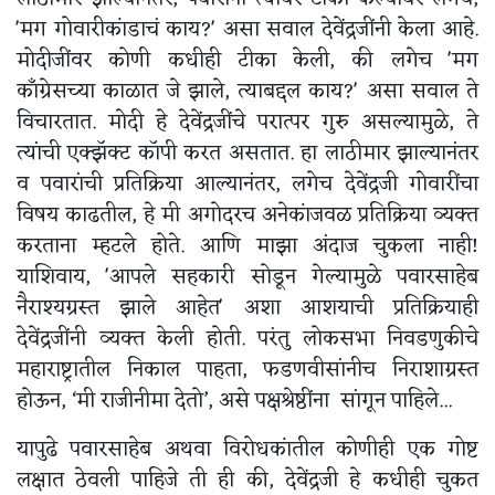
'मग गोवारीकांडाचं काय?' असा सवाल देवेंद्रजींनी केला आहे.
मोदीजींवर कोणी कधीही टीका केली, की लगेच 'मग
काँग्रेसच्या काळात जे झाले, त्याबद्दल काय?' असा सवाल ते
विचारतात. मोदी हे देवेंद्रजींचे परात्पर गुरु असल्यामुळे, ते
त्यांची एक्झॅक्ट कॉपी करत असतात. हा लाठीमार झाल्यानंतर
व पवारांची प्रतिक्रिया आल्यानंतर, लगेच देवेंद्रजी गोवारींचा
विषय काढतील, हे मी अगोदरच अनेकांजवळ प्रतिक्रिया व्यक्त
करताना म्हटले होते. आणि माझा अंदाज चुकला नाही!
याशिवाय, 'आपले सहकारी सोडून गेल्यामुळे पवारसाहेब
नैराश्यग्रस्त झाले आहेत' अशा आशयाची प्रतिक्रियाही
देवेंद्रजींनी व्यक्त केली होती. परंतु लोकसभा निवडणुकीचे
महाराष्ट्रातील निकाल पाहता, फडणवीसांनीच निराशाग्रस्त
होऊन, ‘मी राजीनीमा देतो’, असे पक्षश्रेष्ठींना सांगून पाहिले...
यापुढे पवारसाहेब अथवा विरोधकांतील कोणीही एक गोष्ट
लक्षात ठेवली पाहिजे ती ही की, देवेंद्रजी हे कधीही चुकत