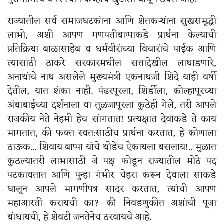
राज्यातील सर्व समाजघटकांना आणि शेतकऱ्यांना सुखसमृद्धी
लाभो, अशी आपण गणपतीबाप्पाकडे प्रार्थना केल्याची
प्रतिक्रिया बाळासाहेब व धर्मवीरांच्या विचारांचे पाईक आणि
त्यासाठी ठाकरे सरकारमधील सत्तादेखील लाथाडणारे,
अनाथांचे नाथ असलेले मुख्यमंत्री एकनाथजी शिंदे याही वर्षी
देतील, यात शंका नाही. पंढरपूरला, शिर्डीला, कोल्हापूरच्या
अंबाबाईच्या दर्शनाला वा तुळजापूरला कुठेही गेले, तरी आपले
राजकीय नेते नेहमी हेच सांगतात! प्रत्यक्षात देवाकडे ते काय
मागतात, की फक्त स्वत:साठीच प्रार्थना करतात, हे कोणाला
ठाऊक... शिवाय बाप्पा यांचे थोडेच ऐकायला बसलाय!.. मुळात
कुठल्यातरी लाभासाठी जे पक्ष फोडून राज्यातील मोठे पद
पटकावतात आणि पुन्हा गंभीर चेहरा करून देवाला साकडे
घालून आपले मागणीपत्र सादर करतात, त्यांची आपण
महाआरती करायची का? की निवडणुकीत अशांची पूजा
बांधायची, हे शेवटी जनतेनेच ठरवायचे आहे.