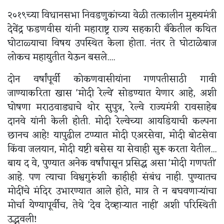
२०१९च्या विधानसभा निवडणुकांच्या वेळी तत्कालीन मुख्यमंत्री
देवेंद्र फडणवीस यांनी महाराष्ट्र राज्य सहकारी बँकेतील कथित
घोटाळ्याचा विषय उपस्थित केला होता. नंतर ते घोटाळेबाज
लोकच महायुतीत येऊन बसले....
दोन वर्षांपूर्वी कोकणवासीयांना गणपतीसाठी गावी
जाण्याकरिता खास 'मोदी रेल्वे' सोडण्यात येणार आहे, अशी
घोषणा मराठवाड्याचे थोर सुपुत्र, रेल्वे राज्यमंत्री रावसाहेब
दानवे यांनी केली होती. मोदी रेल्वेच्या आयडियाची कल्पना
छानच आहे! यापुढील टप्प्यात मोदी एअरसेवा, मोदी बोटसेवा
किंवा जलयान, मोदी यष्टी बसेस या सेवाही सुरू करता येतील...
बाय द वे, पुण्यात अनेक वर्षांपासून प्रसिद्ध असा 'मोदी गणपती'
आहे. पण त्याचा विश्वगुरुंशी काहीही संबंध नाही. पुण्यातच
मोदींचे मंदिर उभारण्यात आले होते, मात्र ते न बघवणार्‍यांचा
मोर्चा येण्यापूर्वीच, तेथे 'देव देव्हाऱ्यात नाही' अशी परिस्थिती
उद्भवली!