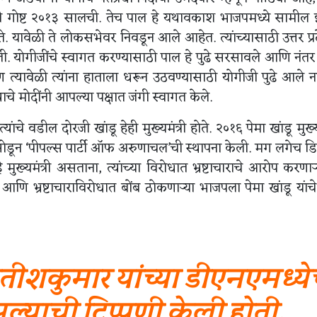
े. ही गोष्ट २०१३ सालची. तेच पाल हे यथावकाश भाजपमध्ये सामील 
होते. यावेळी ते लोकसभेवर निवडून आले आहेत. त्यांच्यासाठी उत्तर प्र
ती. योगीजींचे स्वागत करण्यासाठी पाल हे पुढे सरसावले आणि नंतर प
यावेळी त्यांना हाताला धरून उठवण्यासाठी योगीजी पुढे आले नव
त्याचे मोदींनी आपल्या पक्षात जंगी स्वागत केले.
ांचे वडील दोरजी खांडू हेही मुख्यमंत्री होते. २०१६ पेमा खांडू मुख्यम
ाँग्रेस सोडून ‘पीपल्स पार्टी ऑफ अरुणाचल’ची स्थापना केली. मग लगेच डि
मुख्यमंत्री असताना, त्यांच्या विरोधात भ्रष्टाचाराचे आरोप करणाऱ्
 आणि भ्रष्टाचाराविरोधात बोंब ठोकणाऱ्या भाजपला पेमा खांडू यांचे 
 नीतीशकुमार यांच्या डीएनएमध्य
असल्याची टिप्पणी केली होती.