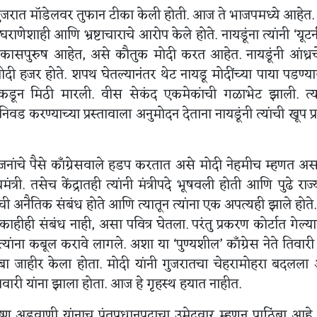
च्या गुजरात मॉडेलवर तुफान टीका केली होती. आज ते भाजपमध्ये आहेत.
 घराणेशाही आणि भ्रष्टाचाराचे आरोप केले होते. नायडूंना त्यांनी ‘यूटर्
े विकासपुरुष आहेत, असे कौतुक मोदी करत आहेत. नायडूंनी आंध्रच
 मोदी हजर होते. शपथ घेतल्यानंतर थेट नायडू मोदींच्या पाया पडण्य
डून मिठी मारली. वीस सेकंद एकमेकांची गळाभेट झाली. त्यापू
वड करण्याच्या प्रस्तावाला अनुमोदन देताना नायडूंनी त्यांची खूप प्
ी योजनांचे पैसे काँग्रेसवाले हडप करतात असे मोदी नेहमीच म्हणत अ
यमंत्री. तसेच केंद्रातही त्यांनी मंत्रीपदे भूषवली होती आणि पुढे राज
लेची अनैतिक संबंध होते आणि त्यातून त्यांना एक अपत्यही झाले होते. 
ाहीही संबंध नाही, असा पवित्र घेतला. परंतु प्रकरण कोर्टात गेल्या
यांना कबूल करावे लागले. अशा या ‘पुण्यशील’ काँग्रेस नेते तिवारी 
ा जाहीर केला होता. मोदी यांनी गुजरातचा चेहरामोहरा बदलल
वारी यांना झाला होता. आज हे गृहस्थ हयात नाहीत.
ष्ण अडवाणी यांनाच पंतप्रधानपदाचा उमेदवार म्हणून पाठिंबा आहे