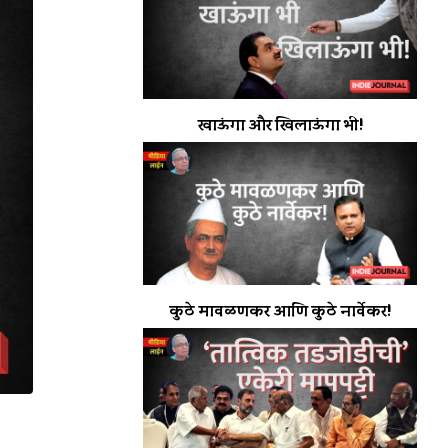
खाऊंगा और खिलाऊंगा भी!
कुठे मावळणकर आणि कुठे नार्वेकर!