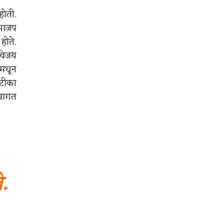
होती.
 भाजप
होते.
 विजय
समधून
 टीका
्वागत
े.