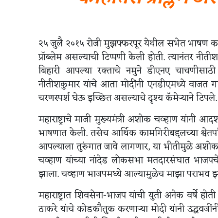
२५ जुलै २०१५ रोजी मुझफ्फरपूर येथील सभेत भाषण करता
प्रॉब्लेम असल्याची टिप्पणी केली होती. त्यानंतर नी
बिहारी आपल्या रक्ताचे नमुने डीएनए चाचणीसाठी 
नीतीशकुमार यांचे आता मोदींनी एनडीएमध्ये वाजत ग
चरणस्पर्श घेऊ इच्छित असल्याचे दृश्य कॅमेऱ्याने टिपले.
महाराष्ट्राचे माजी मुख्यमंत्री अशोक चव्हाण यांनी आ
भाषणात केली. तसेच आर्थिक कामगिरीबद्दलच्या श्वेतपत
आपल्याला तुरुंगात जावे लागणार, या भीतीमुळे अशोक
चव्हाण यांच्या नांदेड लोकसभा मतदारसंघात भाजपचे
झाला. चव्हाण भाजपमध्ये आल्यामुळेच माझा पराभव झाल
महाराष्ट्रात शिवसेना-भाजप यांची युती अनेक वर्षे हो
ठाकरे यांचे कोडकौतुक करणाऱ्या मोदी यांनी उद्धवजीं