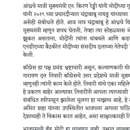
आंध्रचे माजी मुख्यमंत्री एन. किरण रेड्डी यांनी मोदीं
यांनी २०१९ च्या प्रचारदौऱ्यात चंद्राबाबू नायडू यांच्यावर
असेही संबोधले होते. आज मात्र चंद्राबाबू हे आंध्रच
मुख्यमंत्री म्हणून शपथ घेतली, तेव्हा त्या सोहळ्यास
झुकत असताना, मोदींनी त्यांना थांबवले आणि कडक
एनडीएच्या बैठकीत मोदींच्या संसदीय दलाच्या नेतेपदी नि
केली.
काँग्रेस हा पक्ष प्रचंड भ्रष्टाचारी असून, कल्याणकार
नारायण दत्त तिवारी काँग्रेसचे उत्तर प्रदेशचे माजी मुख्
म्हणूनही त्यांनी काम केले होते. तिवारी यांचे एका महि
हे प्रकरण बाहेर आल्यावर तिवारींनी आपला त्याच्याशी क
संबंधित स्त्रीपासून झालेला मुलगा हा माझाच आहे, हे त्
अमित शहा यांच्या उपस्थितीत भाजपला आपला पाठिंब
देशाचाही ते विकास करत आहेत, असा साक्षात्कारही ति
भाजपमध्ये ब्रँड मोदी हा चालणार नाही, पक्षात लालकृ