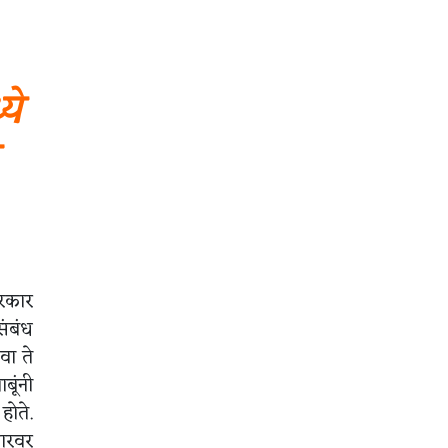
ये
सरकार
संबंध
वा ते
बूंनी
होते.
कारवर