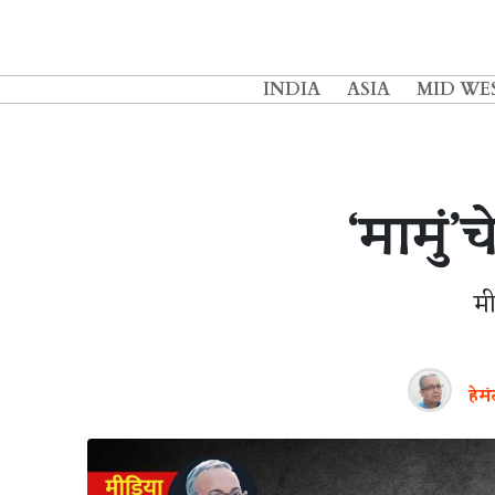
INDIA
ASIA
MID WE
‘मामुं
म
हेम