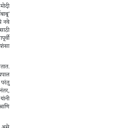
 मोदी
नबाबू’
े नवे
ासाठी
र्वी
रशंसा
सतात.
्यपाल
परंतु
नंतर,
यांनी
ा आणि
, असे