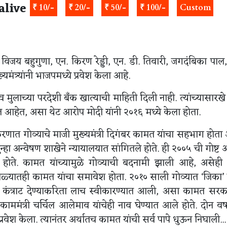
alive
₹ 10/-
₹ 20/-
₹ 50/-
₹ 100/-
Custom
िजय बहुगुणा, एन. किरण रेड्डी, एन. डी. तिवारी, जगदंबिका पाल,
ंत्र्यांनी भाजपमध्ये प्रवेश केला आहे.
ा व मुलाच्या परदेशी बँक खात्याची माहिती दिली नाही. त्यांच्यासारखे ल
हेत, असा थेट आरोप मोदी यांनी २०१६ मध्ये केला होता.
्रकरणात गोव्याचे माजी मुख्यमंत्री दिगंबर कामत यांचा सहभाग होत
न्हा अन्वेषण शाखेने न्यायालयात सांगितले होते. ही २००५ ची गोष्ट 
 होते. कामत यांच्यामुळे गोव्याची बदनामी झाली आहे, असेही ग
घोटाळ्यातही कामत यांचा समावेश होता. २०१० साली गोव्यात ‘जिका’
याचे कंत्राट देण्याकरिता लाच स्वीकारण्यात आली, असा कामत सर
ममंत्री चर्चिल आलेमाव यांचेही नाव घेण्यात आले होते. दोन वर्षांप
वेश केला. त्यानंतर अर्थातच कामत यांची सर्व पापे धुऊन निघाली...