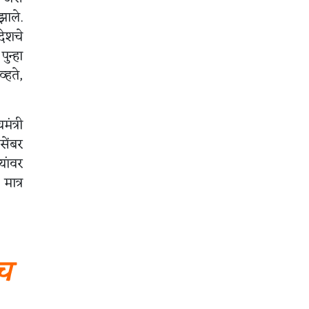
झाले.
देशचे
ुन्हा
्हते,
ंत्री
सेंबर
यांवर
मात्र
ेच