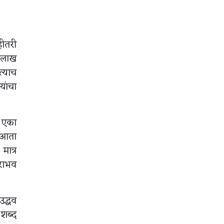
हीतरी
० लाख
्याच
यांचा
ा एका
े आता
मात्र
पराभव
उद्धव
 शब्द