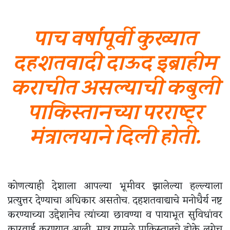
पाच वर्षांपूर्वी कुख्यात
दहशतवादी दाऊद इब्राहीम
कराचीत असल्याची कबुली
पाकिस्तानच्या परराष्ट्र
मंत्रालयाने दिली होती.
कोणत्याही देशाला आपल्या भूमीवर झालेल्या हल्ल्याला
प्रत्युत्तर देण्याचा अधिकार असतोच. दहशतवाद्याचे मनोधैर्य नष्ट
करण्याच्या उद्देशानेच त्यांच्या छावण्या व पायाभूत सुविधांवर
कारवाई करण्यात आली. मात्र यामुळे पाकिस्तानचे डोके लगेच