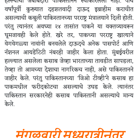
हल्ल्यांची जबाबदारी पाकिस्तानने स्वीकारलेली नाही. पाच
वर्षांपूर्वी कुख्यात दहशतवादी दाऊद इब्राहीम कराचीत
असल्याची कबुली पाकिस्तानच्या परराष्ट्र मंत्रालयाने दिली होती.
परंतु त्यानंतर अवघ्या २४ तासांत पाकने या वक्तव्यावरून
घूमजावही केले होते. खरे तर, पाकच्या परराष्ट्र खात्याने
वेगवेगळ्या नावांनी बनवलेले दाऊदचे अनेक पासपोर्ट आणि
नॅशनल आयडेंटिटी नंबरही जाहीर केला होता. मुंबईवरील
हल्ल्यात असलेला कसाब जेव्हा भारताच्या तावडीत सापडला,
तेव्हा तो आमच्या देशाचा नागरिकच नाही, असे पाकिस्तानने
जाहीर केले. परंतु पाकिस्तानच्या ‘जिओ टीव्ही’ने कसाब हा
पाकमधील फरीदकोटचा असल्याचे उघड केले. त्यानंतर
पाकिस्तान सरकारनेही कसाब पाकिस्तानी असल्याचे मान्य
केले.
मंगळवारी मध्यरात्रीनंतर