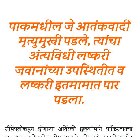
पाकमधील जे आतंकवादी
मृत्युमुखी पडले, त्यांचा
अंत्यविधी लष्करी
जवानांच्या उपस्थितीत व
लष्करी इतमामात पार
पडला.
सीमेपलीकडून होणाऱ्या अतिरेकी हल्ल्यांमागे पाकिस्तानचा