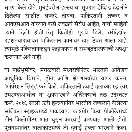
धारण केले होते. मुंबईवरील हल्ल्याचा सूत्रदार डेव्हिड हेडलीने
दिलेल्या साक्षीत लष्करे तोयबा, पाकिस्तानी लष्कर व
आयएसआय यांच्यात कसे जवळचे संबंध आहेत, याची माहिती
त्याने दिली होती.परंतु कितीही पुरावे दिले, तरीदेखील
दहशतवादाबाबत पाकिस्तान कानावर हात ठेवत आला आहे.
त्यामुळे पकिस्तानकडून शहाणपणा व समजूतदारपणाची अपेक्षा
करण्यात अर्थ नाही.
या पार्श्वभूमीवर, मंगळवारी मध्यरात्रीनंतर भारताने अतिशय
आधुनिक विमाने, ड्रोन आणि क्षेपणास्त्रांचा वापर करून,
‘ऑपरेशन सिंदूर’ फत्ते केले. पाकिस्तानी हवाई दलाच्या रडारवर
उमटण्याआधीच या क्षेपणास्त्राने अतिरेक्यांचे तळ उद्ध्वस्त
केले. २०१६ साली ऊरी हल्ल्यानंतर भारतीय लष्कराने केलेल्या
सर्जिकल स्ट्राइकमध्ये पाकव्याप्त काश्मीर किंवा पीओकेमध्ये
तीन किलोमीटर आत घुसून कारवाई करण्यात आली होती.
पुलवामानंतर बालाकोटमध्ये जो हवाई हल्ला भारताने केला,