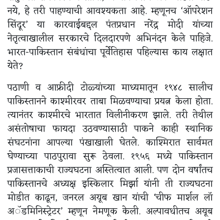
नये, हे तरी पाहण्याची आवश्यकता आहे. म्हणूनच ‘ऑपरेशन
सिंदूर’ या कारवाईबद्दल पंतप्रधान नरेंद्र मोदी यांच्या
नेतृत्वाखालील सरकारचे दिलदारपणे अभिनंदन केले पाहिजे.
भारत-पाकिस्तान संबंधांचा पूर्वेतिहास पहिल्यास काय लक्षात
येते?
पठाणी व आफ्रीदी टोळ्यांच्या माध्यमातून १९४८ सालीच
पाकिस्तानने काश्मीरवर ताबा मिळवण्याचा प्रयत्न केला होता.
त्यानंतर काश्मीरचे भारतात विलीनीकरण झाले. तरी तेथील
असंतोषाचा फायदा उठवण्यासाठी पाकने काही स्थानिक
संघटनांना आपल्या पंखाखाली घेतले. काश्मिरात सार्वमत
घेण्याच्या पाठपुरावा सुरू ठेवला. १९५६ मध्ये पाकिस्तान
प्रजासत्ताकाची राज्यघटना अस्तित्वात आली. पण दोन वर्षांतच
पाकिस्तानचे अध्यक्ष इस्किलार मिर्झा यांनी ती राज्यघटना
मोडीत काढून, जनरल अयूब खान यांची ‘चीफ मार्शल लॉ
अॅडमिनिस्ट्रेटर’ म्हणून नेमणूक केली. अल्पावधीतच अयूब