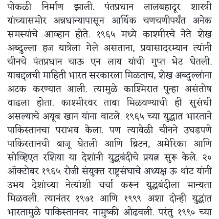
पोकळी निर्माण झाली. पंतप्रधान लालबहादूर शास्त्री
यांच्यासमोर अन्नधान्यापासून आर्थिक चणचणीपर्यंत अनेक
समस्यांचे आव्हान होते. १९६५ मध्ये काश्मीरचे नेते शेख
अब्दुल्ला हज यात्रेला गेले असताना, प्रवासादरम्यान त्यांनी
चीनचे पंतप्रधान चाऊ एन लाय यांची गुप्त भेट घेतली.
याबद्दलची माहिती भारत सरकारला मिळताच, शेख अब्दुल्लांना
अटक करण्यात आली. त्यामुळे काश्मिरात पुन्हा असंतोष
वाढला होता. काश्मीरवर ताबा मिळवण्याची ही सुसंधी
असल्याचे अयूब खान यांना वाटले. १९६५ च्या युद्धात भारताने
पाकिस्तानचा पराभव केला. पण त्यावेळी चीनने उघडपणे
पाकिस्तानची बाजू घेतली आणि ब्रिटन, अमेरिका आणि
सोव्हिएत रशिया या देशांनी युद्धबंदीचे प्रयत्न सुरू केले. २०
ऑक्टोबर १९६५ रोजी संयुक्त राष्ट्रसंघाचे अध्यक्ष ऊ थांट यांनी
उभय देशांच्या नेत्यांशी चर्चा करून युद्धबंदीला मान्यता
मिळवली. त्यानंतर १९७१ आणि १९९९ अशा दोन्ही युद्धांत
भारतामुळे पाकिस्तानवर नामुष्की ओढवली. परंतु १९९० च्या