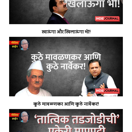
खाऊंगा और खिलाऊंगा भी!
कुठे मावळणकर आणि कुठे नार्वेकर!