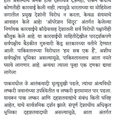
हात असल्याचे अनेक ठोस दस्तावेज देऊनही, पाकने कधीच
कोणतीही कारवाई केली नाही. त्यामुळे भारताच्या या मोहिमेला
जगातील प्रमुख देशांनी विरोध न करता, केवळ संयमाचे
आवाहन केले आहे! ‘ऑपरेशन सिंदूर’ अंतर्गत केलेल्या
निर्णायक कारवाईचे काँग्रेससह देशातली सर्व विरोधी पक्षांनीही
कौतुक केले आहे. या कारवाईची माहितीदेखील पारदर्शकपणे
सर्वपक्षीय बैठकीत गुरुवारी केंद्र सरकारच्या वतीने देण्यात
आली. पाकिस्तानच्या विरोधात ‘हम सब एक हैं’, अशीच
सर्वपक्षीय भूमिका असल्यामुळे, पाकिस्तानलाच आता नमते
घ्यावे लागणार आहे. अन्यथा त्याला पुन्हा एक दणका द्यावा
लागेल!
पाकमधील जे आतंकवादी मृत्युमुखी पडले, त्यांचा अंत्यविधी
लष्करी जवानांच्या उपस्थितीत व लष्करी इतमामात पार पडला.
यावरून पाक लष्कर आणि दहशतवाद्यांचे संबंध किती घनिष्ट
आहेत, याचे सार्वजनिक दर्शन झाले. संपूर्ण देशाचीच अधिकृत
भूमिका दहशतवादाची असल्यामुळे, आता अंतर्गत