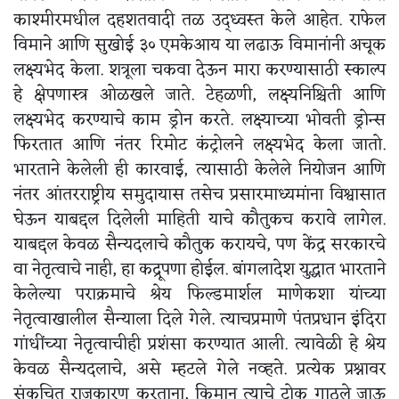
काश्मीरमधील दहशतवादी तळ उद्ध्वस्त केले आहेत. राफेल
विमाने आणि सुखोई ३० एमकेआय या लढाऊ विमानांनी अचूक
लक्ष्यभेद केला. शत्रूला चकवा देऊन मारा करण्यासाठी स्काल्प
हे क्षेपणास्त्र ओळखले जाते. टेहळणी, लक्ष्यनिश्चिती आणि
लक्ष्यभेद करण्याचे काम ड्रोन करते. लक्ष्याच्या भोवती ड्रोन्स
फिरतात आणि नंतर रिमोट कंट्रोलने लक्ष्यभेद केला जातो.
भारताने केलेली ही कारवाई, त्यासाठी केलेले नियोजन आणि
नंतर आंतरराष्ट्रीय समुदायास तसेच प्रसारमाध्यमांना विश्वासात
घेऊन याबद्दल दिलेली माहिती याचे कौतुकच करावे लागेल.
याबद्दल केवळ सैन्यदलाचे कौतुक करायचे, पण केंद्र सरकारचे
वा नेतृत्वाचे नाही, हा कद्रूपणा होईल. बांगलादेश युद्धात भारताने
केलेल्या पराक्रमाचे श्रेय फिल्डमार्शल माणेकशा यांच्या
नेतृत्वाखालील सैन्याला दिले गेले. त्याचप्रमाणे पंतप्रधान इंदिरा
गांधींच्या नेतृत्वाचीही प्रशंसा करण्यात आली. त्यावेळी हे श्रेय
केवळ सैन्यदलाचे, असे म्हटले गेले नव्हते. प्रत्येक प्रश्नावर
संकुचित राजकारण करताना, किमान त्याचे टोक गाठले जाऊ