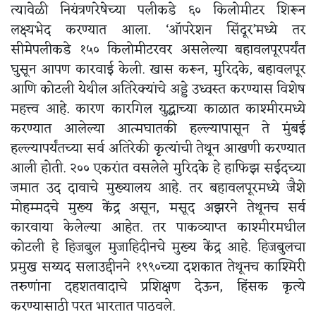
त्यावेळी नियंत्रणरेषेच्या पलीकडे ६० किलोमीटर शिरून
लक्ष्यभेद करण्यात आला. ‘ऑपरेशन सिंदूर’मध्ये तर
सीमेपलीकडे १५० किलोमीटरवर असलेल्या बहावलपूरपर्यंत
घुसून आपण कारवाई केली. खास करून, मुरिदके, बहावलपूर
आणि कोटली येथील अतिरेक्यांचे अड्डे उध्वस्त करण्यास विशेष
महत्त्व आहे. कारण कारगिल युद्धाच्या काळात काश्मीरमध्ये
करण्यात आलेल्या आत्मघातकी हल्ल्यापासून ते मुंबई
हल्ल्यापर्यंतच्या सर्व अतिरेकी कृत्यांची तेथून आखणी करण्यात
आली होती. २०० एकरांत वसलेले मुरिदके हे हाफिझ सईदच्या
जमात उद दावाचे मुख्यालय आहे. तर बहावलपूरमध्ये जैशे
मोहम्मदचे मुख्य केंद्र असून, मसूद अझरने तेथूनच सर्व
कारवाया केलेल्या आहेत. तर पाकव्याप्त काश्मीरमधील
कोटली हे हिजबुल मुजाहिदीनचे मुख्य केंद्र आहे. हिजबुलचा
प्रमुख सय्यद सलाउद्दीनने १९९०च्या दशकात तेथूनच काश्मिरी
तरुणांना दहशतवादाचे प्रशिक्षण देऊन, हिंसक कृत्ये
करण्यासाठी परत भारतात पाठवले.