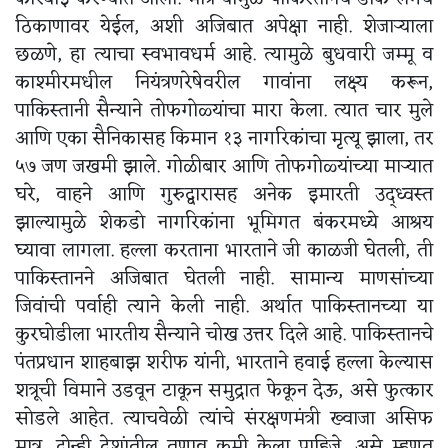
ठिकाणावर येईल, अशी अजिबात अपेक्षा नाही. शेजाऱ्याला
छळणे, हा त्याचा स्वभावधर्म आहे. त्यामुळे बुधवारी जम्मू व
काश्मीरमधील नियंत्रणरेषेवरील गावांना लक्ष्य करून,
पाकिस्तानी सैन्याने तोफगोळ्यांचा मारा केला. त्यात चार मुले
आणि एका सैनिकासह किमान १३ नागरिकांचा मृत्यू झाला, तर
५७ जण जखमी झाले. गोळीबार आणि तोफगोळ्यांच्या माऱ्यात
घरे, वाहने आणि गुरुद्वारासह अनेक इमारती उद्ध्वस्त
झाल्यामुळे शेकडो नागरिकांना भूमिगत बंकरमध्ये आश्रय
घ्यावा लागला. हल्ला करताना भारताने जी काळजी घेतली, ती
पाकिस्तानने अजिबात घेतली नाही. सामान्य माणसांच्या
जिवांची पर्वाही त्याने केली नाही. अर्थात पाकिस्तानच्या या
कुरघोडीला भारतीय सैन्याने चोख उत्तर दिले आहे. पाकिस्तानचे
पंतप्रधान शाहबाझ शरीफ यांनी, भारताने हवाई हल्ला केल्यास
शत्रूची विमाने उडवून टाकून समुद्रात फेकून देऊ, असे फुत्कार
सोडले आहेत. त्याचवेळी त्यांचे संरक्षणमंत्री ख्वाजा असिफ
मात्र, दोन्ही देशांतील तणाव कमी केला पाहिजे, असे म्हणत