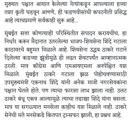
मुख्यतः पक्षात आयात केलेल्या नेत्यांकडून आपल्याला हव्या
तशा कृती घडवून आणणे, ही फडणवीसांची कपटनीती प्रसिद्ध
आहे त्याचप्रमाणे सर्वकाही सुरू आहे...
मुंबईत सत्ता कोणत्याही परिस्थितीत संपादन करायचीच, हा
निर्धार करून मैदानात उतरलेल्या भाजप-शिवसेना शिंदे गटाला
काठावरचे बहुमत मिळाले आहे. शिवसेना उद्धव ठाकरे गटाने
दिलेल्या कडव्या झुंजीमुळे ही लढत शेवटपर्यंत आव्हानात्मक
ठरली. मात्र काँग्रेस आणि एमआयएमला अनपेक्षित यश
मिळाले. मुंबईत ठाकरे गटाला झळ पोहोचवण्यासाठी
उपमुख्यमंत्री एकनाथ शिंदे यांनी अनेक माजी नगरसेवकांना
पक्षात घेतले होते. पण त्याचा फारसा लाभ झाला नाही. उलट
ठाकरे बंधू एकत्र आल्यामुळे त्याचा तडाखा शिंदे यांना बसला.
मात्र या सगळ्यात मनसेला काहीच यश मिळाले नाही. ठाकरे
सेनेची मते मनसेकडे कितपत ट्रान्सफर झाली, हा प्रश्नच आहे.