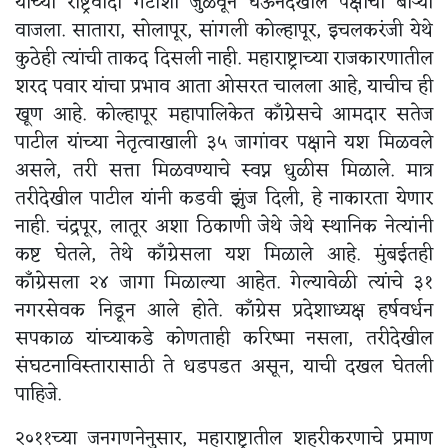
यांच्या राष्ट्रवादी गटाशी जुळवून घेऊनदेखील पक्षाचा बोऱ्या
वाजला. सातारा, सोलापूर, सांगली कोल्हापूर, इचलकरंजी येथे
कुठेही त्यांची ताकद दिसली नाही. महाराष्ट्राच्या राजकारणातील
शरद पवार यांचा प्रभाव आता ओसरत चालला आहे, याचीच ही
खूण आहे. कोल्हापूर महापालिकेत काँग्रेसचे आमदार सतेज
पाटील यांच्या नेतृत्वाखाली ३५ जागांवर पक्षाने यश मिळवले
असले, तरी सत्ता मिळवण्याचे स्वप्न धुळीस मिळाले. मात्र
तरीदेखील पाटील यांनी कडवी झुंज दिली, हे नाकारता येणार
नाही. चंद्रपूर, लातूर अशा ठिकाणी जेथे जेथे स्थानिक नेत्यांनी
कष्ट घेतले, तेथे काँग्रेसला यश मिळाले आहे. मुंबईतही
काँग्रेसला २४ जागा मिळाल्या आहेत. गेल्यावेळी त्यांचे ३१
नगरसेवक निडून आले होते. काँग्रेस प्रदेशाध्यक्ष हर्षवर्धन
सपकाळ यांच्याकडे कोणताही करिष्मा नसला, तरीदेखील
संघटनाविस्तारासाठी ते धडपडत असून, याची दखल घेतली
पाहिजे.
२०११च्या जनगणनेनुसार, महाराष्ट्रातील शहरीकरणाचे प्रमाण