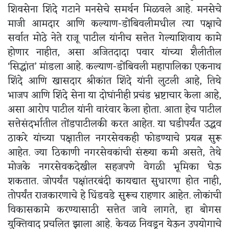
शिवसेना शिंदे गटाने मनसेचे समर्थन मिळवले आहे. मनसेचे
माजी आमदार आणि कल्याण-डोंबिवलीमधील त्या पक्षाचे
सर्वात मोठे नेते राजू पाटील यांनीच सत्तेत गेल्याशिवाय कामे
होणार नाहीत, असा अजितदादा पवार यांच्या शैलीतील
‘सिद्धांत’ मांडला आहे. कल्याण-डोंबिवली महापालिका एकनाथ
शिंदे आणि खासदार श्रीकांत शिंदे यांनी लुटली आहे, तिथे
भाजप आणि शिंदे सेना या दोघांनीही प्रचंड भ्रष्टाचार केला आहे,
असा आरोप पाटील यांनी वारंवार केला होता. आता हेच पाटील
सत्तेसंदर्भातील तोंडपाटीलकी करत आहेत. या घडीपर्यंत उद्धव
ठाकरे यांच्या पक्षातील नगरसेवकही फोडण्याचे प्रयत्न सुरू
आहेत. ज्या ठिकाणी नगरसेवकांची संख्या कमी असते, तेथे
मोजके नगरसेवकदेखील सहजपणे वेगळी भूमिका घेऊ
शकतात. जोपर्यंत पक्षांतरबंदी कायद्यात सुधारणा होत नाही,
तोपर्यंत राजकारणाचे हे धिंडवडे सुरूच राहणार आहेत. लोकांची
विकासकामे करण्यासाठी सत्तेत जावे लागते, हा बोगस
युक्तिवाद प्रचलित झाला आहे. केवळ निवडून येऊन उपयोगाचे