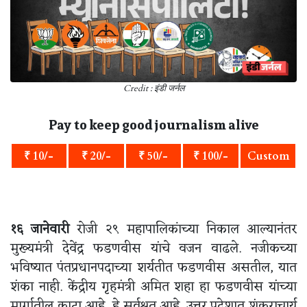
Credit : इंडी जर्नल
Pay to keep good journalism alive
₹ 10/-
₹ 20/-
₹ 50/-
₹ 100/-
Custom
१६ जानेवारी
रोजी २९ महापालिकांच्या निकाल आल्यानंतर
मुख्यमंत्री देवेंद्र फडणवीस यांचे वजन वाढले. नजीकच्या
भविष्यात पंतप्रधानपदाच्या शर्यतीत फडणवीस असतील, यात
शंका नाही. केंद्रीय गृहमंत्री अमित शहा हा फडणवीस यांच्या
मार्गातील काटा आहे, हे सर्वश्रुत आहे. उत्तर प्रदेशात शंकराचार्य