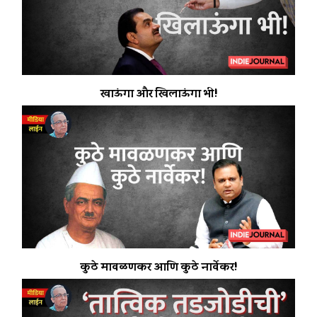
खाऊंगा और खिलाऊंगा भी!
कुठे मावळणकर आणि कुठे नार्वेकर!