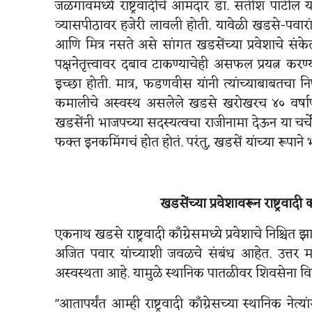
जळगावमध्ये राष्ट्रवादीचे आमदार डॉ. सतीश पाटील य
व्यासपीठावर हजेरी लावली होती. यावेळी खडसे-पवारा
आणि मित्र नसते असे सांगत खडसेंच्या प्रवेशाचे संके
पक्षनेतृत्त्वावर दबाव टाकण्याचेही असफल प्रयत्न क
इच्छा होती. मात्र, फडणवीस यांनी त्यांच्याबाबतचा 
कमालीचे अस्वस्थ असलेले खडसे खरोखरच ४० वर्षाप
खडसेंनी भाजपच्या सदस्यत्वचा राजीनामा देऊन या चर्चे
फक्त इनकमिंगचं होत होतं. परंतु, खडसें यांच्या रूप
खडसेंच्या प्रवेशावरून राष्ट्रवा
एकनाथ खडसे राष्ट्रवादी काँग्रेसमध्ये प्रवेशाचे निश्चित
अजित पवार यांच्याशी जवळचे संबंध आहेत. उत्तर महारा
अस्वस्थता आहे. यामुळे स्थानिक पातळीवर शिवसेना विरुद्
"आतापर्यंत आम्ही राष्ट्रवादी काँग्रेसच्या स्थानिक