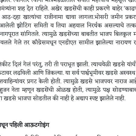
ले. त्यानंतर त्यांना मंत्रिमंडळातील सर्वात महत्त्वाचे महसूल खात
यमंत्र्यांना शह देत राहिले. अखेर खडसेंची काही प्रकरणे बाहेर 'काढण
या आठ-दहा खात्यांचा राजीनामा द्यावा लागला.भोसरी जमीन प्रक
त आलेली झोटिंग समिती व तिचा अहवाल निरर्थक असल्याचे तत्
ात नागपूरात सांगितले. त्यामुळे खडसेंच्या बाबतीत भाजप बिलकूल
डावलले गेले तर काँग्रेसमधून एनडीएत सामील झालेल्या नारायण रा
ीट दिलं गेलं परंतु, तरी ती पराभूत झाली. त्याचवेळी खडसे यांच
वर लढविली आणि जिंकल्या. या सर्व पार्श्वभूमीवर खडसे अस्वस्थ 
्तवाहिन्यांवर प्रगट केली होती. त्यामुळे खडसे भाजपवर नाराज आह
ल बहुजन नेता म्हणून खडसेंची ओळख होती, त्यामुळे पक्ष सोडण्याबा
खडसे भाजपा सोडतील की नाही हे अद्याप स्पष्ट झालेले नाही.
धून पहिली आऊटगोइंग