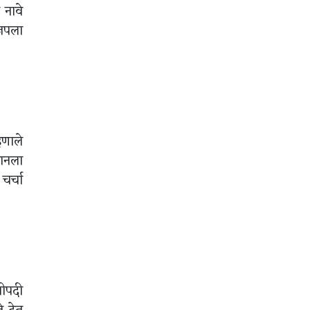
 नावे
ाजपला
्हणाले
मानला
चर्चा
रीपदी