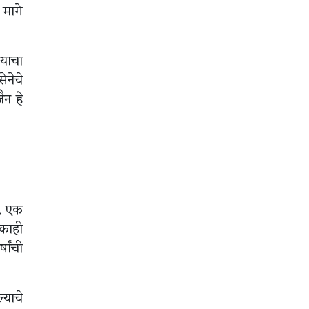
 मागे
याचा
ेनेचे
ैन हे
त. एक
 काही
षांची
याचे