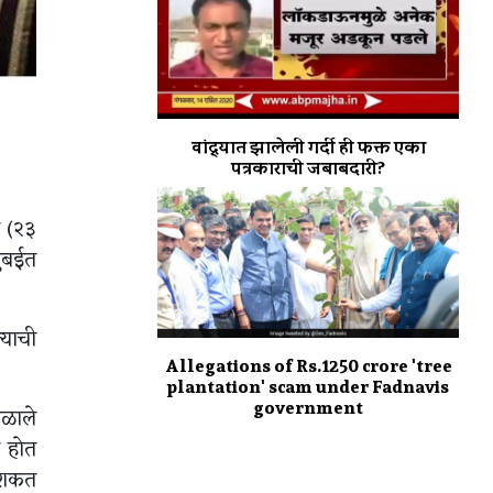
वांद्र्यात झालेली गर्दी ही फक्त एका
पत्रकाराची जबाबदारी?
ी (२३
ुंबईत
्याची
Allegations of Rs.1250 crore 'tree
plantation' scam under Fadnavis
government
िळाले
य होत
ू शकत