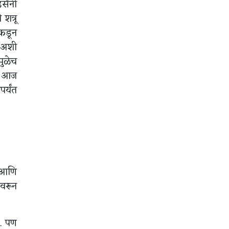
सेंनी
शत्रू
ंकडून
े अशी
मुळेच
, आज
र्यंत
र आणि
ावरून
ा. पण