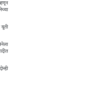
्हणून
च्या
 युती
ेनेला
वादीत
ोन्ही