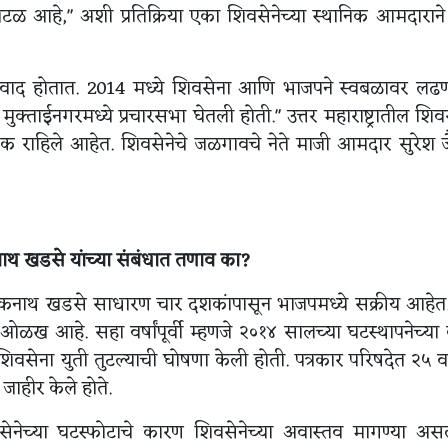
्ष अटळ आहे," अशी प्रतिक्रिया एका शिवसेनेच्या स्थानिक आमदाराने
वाद होतात. 2014 मध्ये शिवसेना आणि भाजपने स्वबळावर लढण्
ुक्ताईनगरमध्ये प्रचारसभा घेतली होती." उत्तर महाराष्ट्रातील शिवस
 राहिले आहेत. शिवसेनेचे जळगावचे नेते माजी आमदार सुरेश ज
थ खडसे यांच्या संबंधात तणाव का?
. एकनाथ खडसे साधारण चार दशकांपासून भाजपमध्ये सक्रीय आहे
 आहे. सहा वर्षांपूर्वी म्हणजे २०१४ सालच्या घटस्थापनेच्या
ेना युती तुटल्याची घोषणा केली होती. पत्रकार परिषदेत २५ वर्
 जाहीर केले होते.
ेच्या घटस्फोटाचे कारण शिवसेनेच्या अवास्तव मागण्या असल्