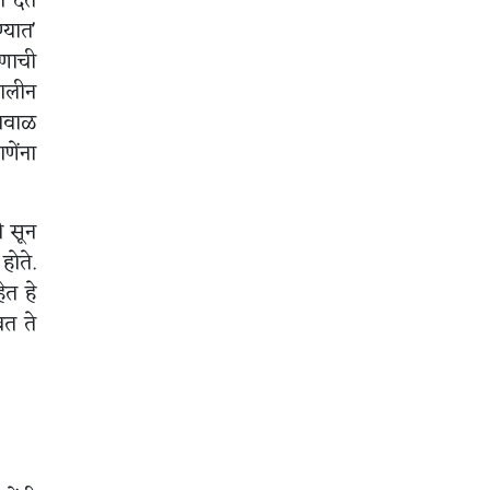
े देत
्यात'
रणाची
कालीन
 मवाळ
णेंना
ी सून
होते.
ेत हे
बत ते