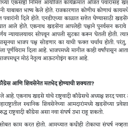
ांच्या एकसष्ठी निमित्त आयोजित कार्यक्रमात अजित पवारांसह खड
ंनी याबाबत भाष्य केले होते. राजकारणात कोणीच कोणाचं कायमचे 
त पवारांनी दिले होते. एनडीएच्या काळात सत्तेत घेण्यासाठी खडसे
रण्यात आले होते. एकनाथ खडसेंना आपलेही पक्षाने पुनर्वसन कराव
निर्णय न्यायालयावर सोपवून आपली सुटका करून घेतली होती. त्या
ासूनचा भाजप पक्ष सोडणार का याची फक्त चर्चाच होती. परंतु
ला पूर्णविराम दिला आहे. भाजपमध्ये मागील काही वर्षांपासून आताप
ाने भाजपमधून मोठं नेतृत्व आऊटगोइंग करत आहे.
दी काँग्रेस आणि शिवसेनेत मतभेद होण्याची शक्यता?
 झाले आहे. एकनाथ खडसे यांचे राष्ट्रवादी काँग्रेसचे अध्यक्ष शरद पवा
ष्ट्रातील स्थानिक शिवसेनेच्या आमदारांमध्ये खडसेंच्या प्रवेश
ध राष्ट्रवादी काँग्रेस असा नवा संघर्ष उभा राहू शकतो.
 नेत्यांसोबत काम करत होतो. आमच्यात कधीही टोकाचा संघर्ष नव्हत