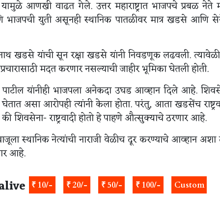
ळे आणखी वाढत गेले. उत्तर महाराष्ट्रात भाजपचे प्रबळ नेते म
ाजपची युती असूनही स्थानिक पातळीवर मात्र खडसे आणि सेने
खडसे यांची सून रक्षा खडसे यांनी निवडणूक लढवली. त्यावेळी
ये प्रचारासाठी मदत करणार नसल्याची जाहीर भूमिका घेतली होती.
बराव पाटील यांनीही भाजपला अनेकदा उघड आव्हान दिले आहे. शिवस
तात असा आरोपही त्यांनी केला होता. परंतु, आता खडसेंच राष्ट्र
ी शिवसेना- राष्ट्रवादी होतो हे पाहणे औत्सुक्याचे ठरणार आहे.
जूला स्थानिक नेत्यांची नाराजी वेळीच दूर करण्याचे आव्हान अशा द
ार आहे.
alive
₹ 10/-
₹ 20/-
₹ 50/-
₹ 100/-
Custom