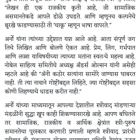
"लेखन ही एक राजकीय कृती आहे, जी सामाजिक
असमानतेकडे आपले डोळे उघडते. आणि म्हणूनच कल्पनेचे
बुरखे फाडण्यासाठी ती ‘चाकू’ म्हणून भाषा वापरते.”
अर्नो यांना त्यांच्या उद्देशात यश आले आहे. आता संपूर्ण जग
तिचे लिखित आणि बोलणे ऐकत आहे. प्रेम, लिंग, गर्भपात
आणि लज्जा याविषयीच्या त्याच्या मतांना स्वतःचे महत्त्व आहे.
नोबेल साहित्य समितीचे अध्यक्ष अँडर्स ओल्सन यांनी असेही
म्हटले आहे की "अ‍ॅनी कठोर सत्यांना सामोरे जाण्यास घाबरत
नाही. ती त्या नावाने गोष्टींबद्दल लिहिते, ज्या गोष्टींबद्दल सहसा
कोणी लिहण्याचे धाडस करीत नाही."
अर्नो यांच्या माध्यमातून आपल्या देशातील स्त्रीवाद मांडणाऱ्या
मंडळींनी सुद्धा खूप काही शिकण्यासारखे आहे. आपण बघितले
तर सामाजिक, राजकीय व आर्थिक क्षेत्रांत स्त्री-पुरुष
समानतेचा पुरस्कार करणारी प्रणाली म्हणजे स्त्रीवाद. प्रारंभी