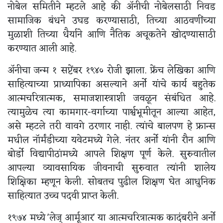
नोबेल समितीने म्हटले आहे की अ‍ॅनीची नोबेलसाठी निवड
सामाजिक बंधने उघड करण्यासाठी, तिच्या आठवणींच्या
मुळाशी तिच्या धैर्याने आणि नैतिक अचूकतेने खोदण्यासाठी
करण्यात आली आहे.
अ‍ॅनीचा जन्म १ सप्टेंबर १९४० रोजी झाला. फ्रेंच लेखिका आणि
साहित्याच्या प्राध्यापिका असल्याने अर्नो यांचे कार्य बहुतेक
आत्मचरित्रात्मक, समाजशास्त्राशी जवळून संबंधित आहे.
त्यामुळेच त्या कामगार-वर्गाच्या पार्श्वभूमीतून आल्या आहेत,
असे म्हटले तरी वावगे ठरणार नाही. त्यांचे बालपण हे फ्रान्स
मधील नॉर्मंडीच्या यवेटमध्ये गेले. नंतर अर्नो यांनी रौन आणि
बोर्डो विद्यापीठांमध्ये आपले शिक्षण पूर्ण केले. सुरुवातील
आपल्या व्यावसायिक जीवनाची सुरुवात त्यांनी शालेय
शिक्षिका म्हणून केली. सोबतच पुढील शिक्षण घेत आधुनिक
साहित्यात उच्च पदवी प्राप्त केली.
१९७४ मध्ये 'लेज् आर्मूआर' या आत्मचरित्रात्मक कादंबरीने अर्नो