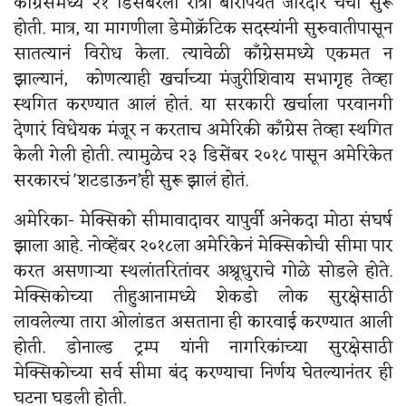
कॉंग्रेसमध्ये २१ डिसेंबरला रात्री बारापर्यंत जोरदार चर्चा सुरू
होती. मात्र, या मागणीला डेमोक्रॅटिक सदस्यांनी सुरुवातीपासून
सातत्यानं विरोध केला. त्यावेळी कॉंग्रेसमध्ये एकमत न
झाल्यानं, कोणत्याही खर्चाच्या मंजुरीशिवाय सभागृह तेव्हा
स्थगित करण्यात आलं होतं. या सरकारी खर्चाला परवानगी
देणारं विधेयक मंजूर न करताच अमेरिकी कॉंग्रेस तेव्हा स्थगित
केली गेली होती. त्यामुळेच २३ डिसेंबर २०१८ पासून अमेरिकेत
सरकारचं 'शटडाऊन’ही सुरू झालं होतं.
अमेरिका- मेक्सिको सीमावादावर यापुर्वी अनेकदा मोठा संघर्ष
झाला आहे. नोव्हेंबर २०१८ला अमेरिकेनं मेक्सिकोची सीमा पार
करत असणाऱ्या स्थलांतरितांवर अश्रूधुराचे गोळे सोडले होते.
मेक्सिकोच्या तीहुआनामध्ये शेकडो लोक सुरक्षेसाठी
लावलेल्या तारा ओलांडत असताना ही कारवाई करण्यात आली
होती. डोनाल्ड ट्रम्प यांनी नागरिकांच्या सुरक्षेसाठी
मेक्सिकोच्या सर्व सीमा बंद करण्याचा निर्णय घेतल्यानंतर ही
घटना घडली होती.