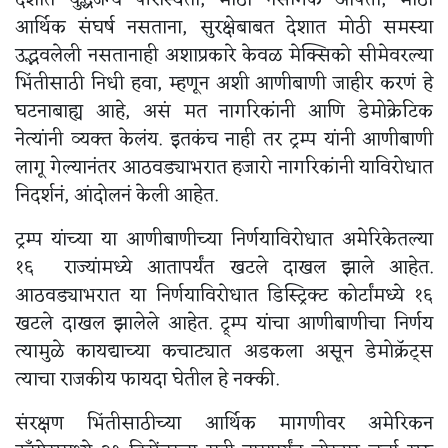
देशात युद्धजन्य परिस्थिती, मोठी नैसर्गिक आपत्ती, मोठा
आर्थिक संघर्ष नसताना, सुरक्षेबाबत देशात मोठी समस्या
उद्भवलेली नसतानाही अशाप्रकारे केवळ मेक्सिको सीमेवरल्या
भिंतीसाठी निधी हवा, म्हणून अशी आणीबाणी जाहीर करणं हे
घटनाबाह्य आहे, असं मत नागरिकांनी आणि डेमोक्रेटिक
नेत्यांनी व्यक्त केलंय. इतकंच नाही तर ट्रम्प यांनी आणीबाणी
लागू गेल्यानंतर आठवड्याभरात हजारो नागरिकांनी याविरोधात
निदर्शनं, आंदोलनं केली आहेत.
ट्रम्प यांच्या या आणीबाणीच्या निर्णयाविरोधात अमेरिकेतल्या
१६ राज्यांमध्ये आतापर्यंत खटले दाखल झाले आहेत.
आठवड्याभरात या निर्णयाविरोधात डिस्ट्रिक्ट कोर्टांमध्ये १६
खटले दाखल झालेले आहेत. ट्र्म्प यांचा आणीबाणीचा निर्णय
त्यामुळे कायद्याच्या कचाट्यात अडकला असून डेमोक्रॅट्स
त्याचा राजकीय फायदा घेतील हे नक्की.
संरक्षण भिंतीसाठीच्या आर्थिक मागणीवर अमेरिकन