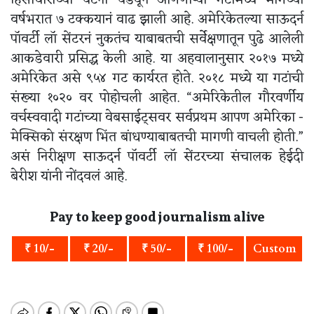
हिंसाचाराच्या घटना घडवून आणणाऱ्या गटांमध्ये मागच्या
वर्षभरात ७ टक्कयानं वाढ झाली आहे. अमेरिकेतल्या साऊदर्न
पॉवर्टी लॉ सेंटरनं नुकतंच याबाबतची सर्वेक्षणातून पुढे आलेली
आकडेवारी प्रसिद्ध केली आहे. या अहवालानुसार २०१७ मध्ये
अमेरिकेत असे ९५४ गट कार्यरत होते. २०१८ मध्ये या गटांची
संख्या १०२० वर पोहोचली आहेत. “अमेरिकेतील गौरवर्णीय
वर्चस्ववादी गटांच्या वेबसाईट्सवर सर्वप्रथम आपण अमेरिका -
मेक्सिको संरक्षण भिंत बांधण्याबाबतची मागणी वाचली होती.”
असं निरीक्षण साऊदर्न पॉवर्टी लॉ सेंटरच्या संचालक हेईदी
बेरीश यांनी नोंदवलं आहे.
Pay to keep good journalism alive
₹ 10/-
₹ 20/-
₹ 50/-
₹ 100/-
Custom