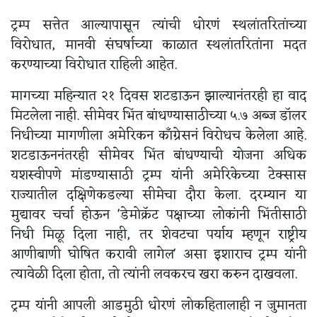
ट्रम्प सत्तेत आल्यापासून त्यांची धोरणं स्थलांतरितांच्या
विरोधात, मानवी संघर्षाच्या काळात स्थलांतरितांना मदत
करण्याच्या विरोधात राहिली आहेत.
मागच्या महिन्यात २१ दिवस शटडाऊन झाल्यानंतरही हा वाद
मिटलेला नाही. सीमेवर भिंत बांधण्यासाठीच्या ५.७ अब्ज डॉलर
निधीच्या मागणीला अमेरिकन काँग्रेसनं विरोधच केलेला आहे.
शटडाऊननंतरही सीमेवर भिंत बांधण्याची योजना अधिक
यशस्वीपणे मांडण्यासाठी ट्रम्प यांनी अमेरिकेच्या टेक्सास
राज्यातील दक्षिणेकडल्या सीमेचा दौरा केला. दरम्यान या
मुद्यावर चर्चा होऊन 'डेमोक्रॅट पक्षाच्या लोकांनी भिंतीसाठी
निधी मिळू दिला नाही, तर शेवटचा पर्याय म्हणून राष्ट्रीय
आणीबाणी घोषित करावी लागेल' असा इशाराच ट्रम्प यांनी
त्यावेळी दिला होता, तो त्यांनी लवकरच खरा करुन दाखवला.
ट्रम्प यांनी आपली आडमुठी धोरणं लोकहितालाही न जुमानता