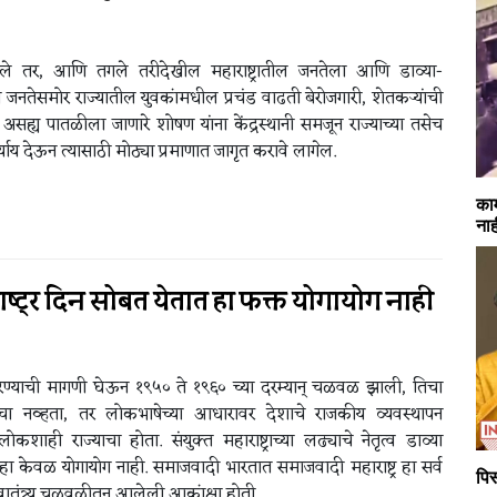
े तर, आणि तगले तरीदेखील महाराष्ट्रातील जनतेला आणि डाव्या-
नतेसमोर राज्यातील युवकांमधील प्रचंड वाढती बेरोजगारी, शेतकऱ्यांची
सह्य पातळीला जाणारे शोषण यांना केंद्रस्थानी समजून राज्याच्या तसेच
र्याय देऊन त्यासाठी मोठ्या प्रमाणात जागृत करावे लागेल.
काम
नाह
्ट्र दिन सोबत येतात हा फक्त योगायोग नाही
करण्याची मागणी घेऊन १९५० ते १९६० च्या दरम्यान् चळवळ झाली, तिचा
 नव्हता, तर लोकभाषेच्या आधारावर देशाचे राजकीय व्यवस्थापन
लोकशाही राज्याचा होता. संयुक्त महाराष्ट्राच्या लढ्याचे नेतृत्व डाव्या
 हा केवळ योगायोग नाही. समाजवादी भारतात समाजवादी महाराष्ट्र हा सर्व
पि
स्वातंत्र्य चळवळीतून आलेली आकांक्षा होती.