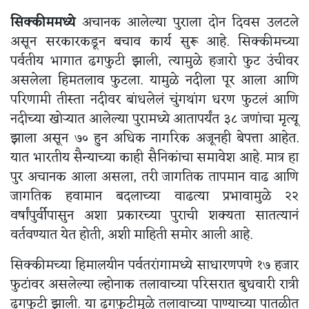
सिक्कीममध्ये
अचानक आलेल्या पुराला दोन दिवस उलटले
असून सरकारकडून बचाव कार्य सुरू आहे. सिक्कीमच्या
पर्वतीय भागात ढगफुटी झाली, त्यामुळे हजारो फुट उंचीवर
असलेला हिमतलाव फुटला. यामुळे नदीला पूर आला आणि
परिणामी तीस्ता नदीवर बांधलेलं चुंगथांग धरण फुटलं आणि
नदीच्या खोऱ्यात आलेल्या पुरामध्ये आतापर्यंत ३८ जणांचा मृत्यू
झाला असून ७० हुन अधिक नागरिक अजूनही बेपत्ता आहेत.
यात भारतीय सैन्याच्या काही सैनिकांचा समावेश आहे. मात्र हा
पुर अचानक आला असला, तरी जागतिक तापमान वाढ आणि
जागतिक हवामान बदलाच्या वाढत्या प्रभावामुळे २२
वर्षांपुर्वीपासुन अशा प्रकारच्या पुराची शक्यता सातत्यानं
वर्तवण्यात येत होती, अशी माहिती समोर आली आहे.
सिक्कीमच्या हिमालयीन पर्वतरांगामध्ये साधारणपणे १७ हजार
फुटांवर असलेल्या ल्होनाक तलावाच्या परिसरात बुधवारी रात्री
ढगफुटी झाली. या ढगफुटीमुळे तलावाच्या पाण्याच्या पातळीत