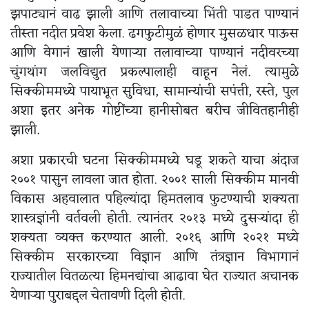
झपाट्यानं वाढ झाली आणि तलावाच्या भिंती पाडत पाण्यानं
तीस्ता नदीत प्रवेश केला. ढगफुटीमुळं होणार मुसळधार पाऊस
आणि वेगानं खाली येणाऱ्या तलावाच्या पाण्यानं नदीवरच्या
चुंगथांग जलविद्युत प्रकल्पालाही वाहून नेलं. त्यामुळे
सिक्कीममध्ये पायाभूत सुविधा, सामान्यांची सपंत्ती, रस्ते, पुल
अशा इतर अनेक गोष्टींच्या हानीसोबत बरीच जीवितहानीही
झाली.
अशा प्रकारची घटना सिक्कीममध्ये घडू शकते याचा अंदाज
२००१ पासुन लावला जात होता. २००१ साली सिक्कीम मानवी
विकास अहवालात पहिल्यांदा हिमतलाव फुटण्याची शक्यता
शास्त्रज्ञांनी वर्तवली होती. त्यानंतर २०१३ मध्ये दुसऱ्यांदा ही
शक्यता व्यक्त करण्यात आली. २०१६ आणि २०२१ मध्ये
सिक्कीम सरकारच्या विज्ञान आणि तंत्रज्ञान विभागानं
राज्यातील वितळत्या हिमनद्यांचा आढावा घेत राज्यात अचानक
येणाऱ्या पुराबद्दल चेतावणी दिली होती.