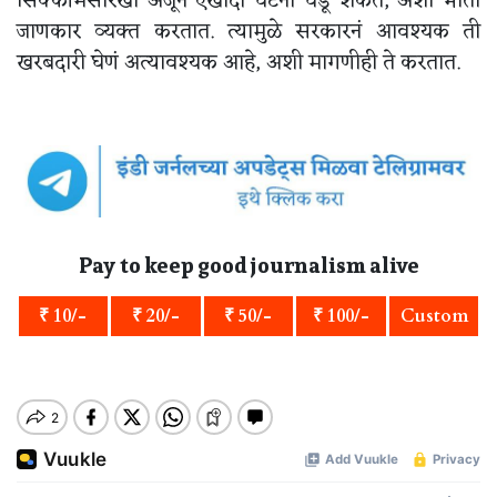
सिक्कीमसारखी अजून एखादी घटना घडू शकते, अशी भीती
जाणकार व्यक्त करतात. त्यामुळे सरकारनं आवश्यक ती
खरबदारी घेणं अत्यावश्यक आहे, अशी मागणीही ते करतात.
Pay to keep good journalism alive
₹ 10/-
₹ 20/-
₹ 50/-
₹ 100/-
Custom