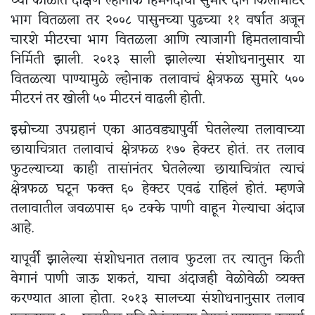
च्या काळात दक्षिण ल्होनाक हिमनदीचा सुमारे दोन किलोमीटर
भाग वितळला तर २००८ पासुनच्या पुढच्या ११ वर्षात अजून
चारशे मीटरचा भाग वितळला आणि त्याजागी हिमतलावाची
निर्मिती झाली. २०१३ साली झालेल्या संशोधनानुसार या
वितळत्या पाण्यामुळे ल्होनाक तलावाचं क्षेत्रफळ सुमारे ५००
मीटरनं तर खोली ५० मीटरनं वाढली होती.
इस्रोच्या उपग्रहानं एका आठवड्यापुर्वी घेतलेल्या तलावाच्या
छायाचित्रात तलावाचं क्षेत्रफळ १७० हेक्टर होतं. तर तलाव
फुटल्याच्या काही तासांनंतर घेतलेल्या छायाचित्रांत त्याचं
क्षेत्रफळ घटून फक्त ६० हेक्टर एवढं राहिलं होतं. म्हणजे
तलावातील जवळपास ६० टक्के पाणी वाहून गेल्याचा अंदाज
आहे.
यापूर्वी झालेल्या संशोधनात तलाव फुटला तर त्यातुन किती
वेगानं पाणी जाऊ शकतं, याचा अंदाजही वेळोवेळी व्यक्त
करण्यात आला होता. २०१३ सालच्या संशोधनानुसार तलाव