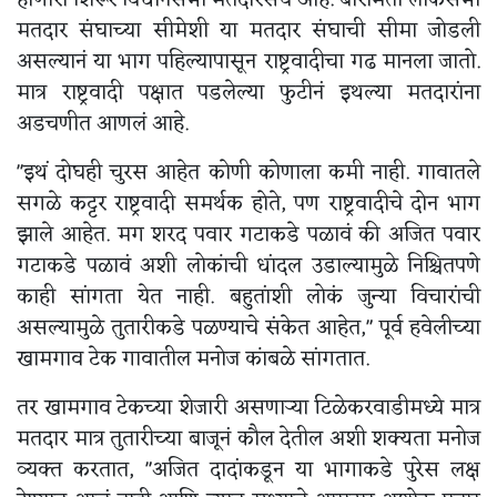
होणारा शिरूर विधानसभा मतदारसंघ आहे. बारामती लोकसभा
मतदार संघाच्या सीमेशी या मतदार संघाची सीमा जोडली
असल्यानं या भाग पहिल्यापासून राष्ट्रवादीचा गढ मानला जातो.
मात्र राष्ट्रवादी पक्षात पडलेल्या फुटीनं इथल्या मतदारांना
अडचणीत आणलं आहे.
"इथं दोघही चुरस आहेत कोणी कोणाला कमी नाही. गावातले
सगळे कट्टर राष्ट्रवादी समर्थक होते, पण राष्ट्रवादीचे दोन भाग
झाले आहेत. मग शरद पवार गटाकडे पळावं की अजित पवार
गटाकडे पळावं अशी लोकांची धांदल उडाल्यामुळे निश्चितपणे
काही सांगता येत नाही. बहुतांशी लोकं जुन्या विचारांची
असल्यामुळे तुतारीकडे पळण्याचे संकेत आहेत," पूर्व हवेलीच्या
खामगाव टेक गावातील मनोज कांबळे सांगतात.
तर खामगाव टेकच्या शेजारी असणाऱ्या टिळेकरवाडीमध्ये मात्र
मतदार मात्र तुतारीच्या बाजूनं कौल देतील अशी शक्यता मनोज
व्यक्त करतात, "अजित दादांकडून या भागाकडे पुरेस लक्ष