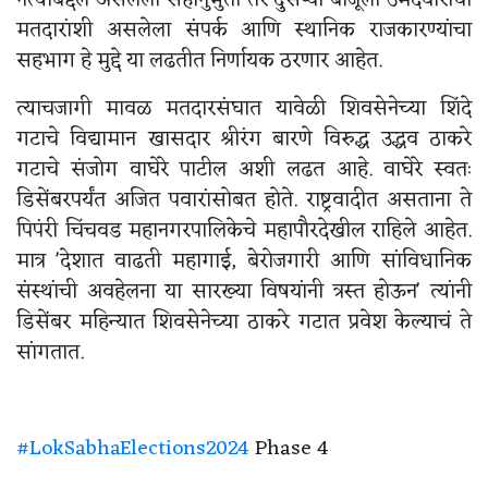
नेत्याबद्दल असलेली सहानुभुती तर दुसऱ्या बाजूला उमेदवाराचा
मतदारांशी असलेला संपर्क आणि स्थानिक राजकारण्यांचा
सहभाग हे मुद्दे या लढतीत निर्णायक ठरणार आहेत.
त्याचजागी मावळ मतदारसंघात यावेळी शिवसेनेच्या शिंदे
गटाचे विद्यामान खासदार श्रीरंग बारणे विरुद्ध उद्धव ठाकरे
गटाचे संजोग वाघेरे पाटील अशी लढत आहे. वाघेरे स्वतः
डिसेंबरपर्यंत अजित पवारांसोबत होते. राष्ट्रवादीत असताना ते
पिपंरी चिंचवड महानगरपालिकेचे महापौरदेखील राहिले आहेत.
मात्र 'देशात वाढती महागाई, बेरोजगारी आणि सांविधानिक
संस्थांची अवहेलना या सारख्या विषयांनी त्रस्त होऊन' त्यांनी
डिसेंबर महिन्यात शिवसेनेच्या ठाकरे गटात प्रवेश केल्याचं ते
सांगतात.
#LokSabhaElections2024
Phase 4