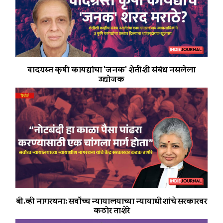
वादग्रस्त कृषी कायद्यांचा 'जनक' शेतीशी संबंध नसलेला
उद्योजक
बी.व्ही नागरथना: सर्वोच्च न्यायालयाच्या न्यायाधीशांचे सरकारवर
कठोर ताशेरे