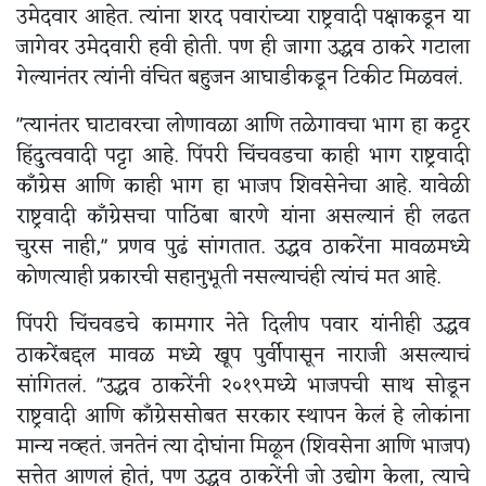
उमेदवार आहेत. त्यांना शरद पवारांच्या राष्ट्रवादी पक्षाकडून या
जागेवर उमेदवारी हवी होती. पण ही जागा उद्धव ठाकरे गटाला
गेल्यानंतर त्यांनी वंचित बहुजन आघाडीकडून टिकीट मिळवलं.
"त्यानंतर घाटावरचा लोणावळा आणि तळेगावचा भाग हा कट्टर
हिंदुत्ववादी पट्टा आहे. पिंपरी चिंचवडचा काही भाग राष्ट्रवादी
काँग्रेस आणि काही भाग हा भाजप शिवसेनेचा आहे. यावेळी
राष्ट्रवादी काँग्रेसचा पाठिंबा बारणे यांना असल्यानं ही लढत
चुरस नाही," प्रणव पुढं सांगतात. उद्धव ठाकरेंना मावळमध्ये
कोणत्याही प्रकारची सहानुभूती नसल्याचंही त्यांचं मत आहे.
पिंपरी चिंचवडचे कामगार नेते दिलीप पवार यांनीही उद्धव
ठाकरेंबद्दल मावळ मध्ये खूप पुर्वीपासून नाराजी असल्याचं
सांगितलं. "उद्धव ठाकरेंनी २०१९मध्ये भाजपची साथ सोडून
राष्ट्रवादी आणि काँग्रेससोबत सरकार स्थापन केलं हे लोकांना
मान्य नव्हतं. जनतेनं त्या दोघांना मिळून (शिवसेना आणि भाजप)
सत्तेत आणलं होतं, पण उद्धव ठाकरेंनी जो उद्योग केला, त्याचे