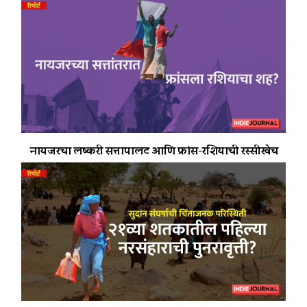
नायजरचा लष्करी सत्तापालट आणि फ्रांस-रशियाची रस्सीखेच