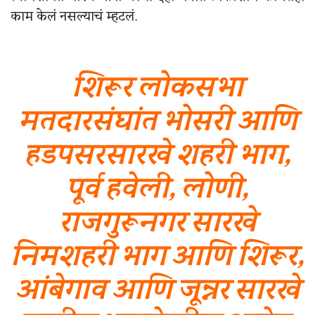
काम केलं नसल्याचं म्हटलं.
शिरूर लोकसभा
मतदारसंघांत भोसरी आणि
हडपसरसारखे शहरी भाग,
पूर्व हवेली, लोणी,
राजगुरूनगर सारखे
निमशहरी भाग आणि शिरूर,
आंबेगाव आणि जून्नर सारखे