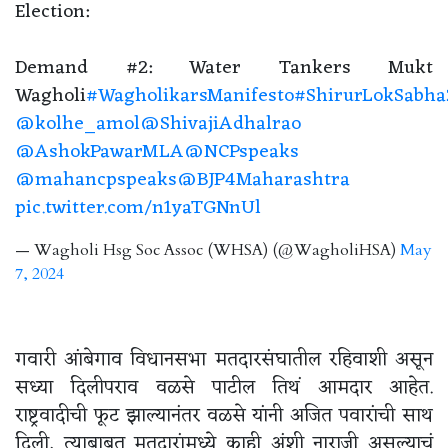
Election:
Demand #2: Water Tankers Mukt
Wagholi
#WagholikarsManifesto
#ShirurLokSabha
@kolhe_amol
@ShivajiAdhalrao
@AshokPawarMLA
@NCPspeaks
@mahancpspeaks
@BJP4Maharashtra
pic.twitter.com/n1yaTGNnUl
— Wagholi Hsg Soc Assoc (WHSA) (@WagholiHSA)
May
7, 2024
गवारी आंबेगाव विधानसभा मतदारसंघातील रहिवाशी असून
सध्या दिलीपराव वळसे पाटील तिथं आमदार आहेत.
राष्ट्रवादीची फूट झाल्यानंतर वळसे यांनी अजित पवारांची साथ
दिली, त्याबाबत मतदारांमध्ये काही अंशी नाराजी असल्याचं