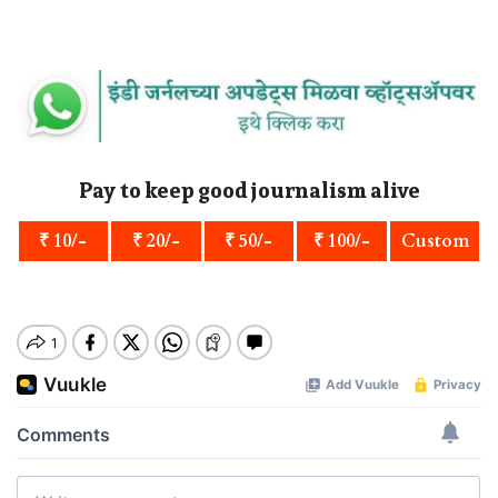
Pay to keep good journalism alive
₹ 10/-
₹ 20/-
₹ 50/-
₹ 100/-
Custom