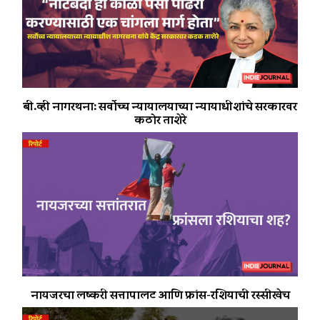
बी.व्ही नागरथना: सर्वोच्च न्यायालयाच्या न्यायाधीशांचे सरकारवर
कठोर ताशेरे
नायजरचा लष्करी सत्तापालट आणि फ्रांस-रशियाची रस्सीखेच