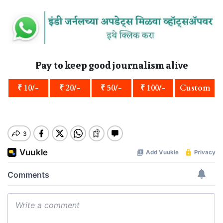
Pay to keep good journalism alive
₹ 10/-
₹ 20/-
₹ 50/-
₹ 100/-
Custom