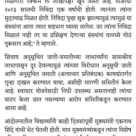
मिळणारी रक्कम १० लाखांपेक्षा खूप जास्त आहे. याआधी
२०१३ सालची निविदा एक वर्षाची होती. त्यानंतर त्यांना
मुदतवाढ मिळत होती. निविदा पुन्हा सुरु झाल्यामुळं त्यामुळं या
संस्थांना आता त्यात सहभाग घ्यावा लागेल. जर त्यांना निविदा
मिळालं नाही तर या प्रशिक्षण देणाऱ्या संस्थांचं यामध्ये मोठं
नुकसान आहे," ते म्हणाले.
शिवाय अनुसूचित जाती-जमातीच्या लाभार्थ्यांना शासकीय
लाभापासून दूर ठेवल्यामुळं त्यांच्या विरोधात अनुसूची जाती
आणि अनुसूचित जमाती (अत्याचार प्रतिबंधक) कायद्यांतर्गत
गुन्हा दाखल करण्यात यावा, अशीही मागणी समितीनं केला
आहे. स्वाधार योजनेसाठी निधी उपलब्ध असतानाही त्यांचा
वाटप केला जात नसल्याचा आरोप समितीकडून करण्यात
आला आहे.
आंदोलनातील विद्यार्थ्यांनी काही दिवसांपूर्वी मुख्यमंत्री एकनाथ
शिंदे यांची भेट घेतली होती. मात्र मुख्यमंत्र्यांकडून त्यांना विशेष