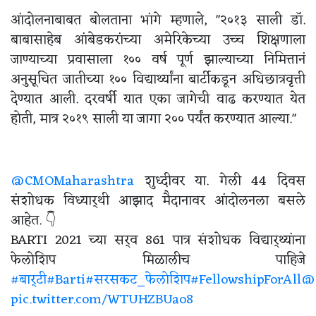
आंदोलनाबाबत बोलताना भांगे म्हणाले, "२०१३ साली डॉ.
बाबासाहेब आंबेडकरांच्या अमेरिकेच्या उच्च शिक्षणाला
जाण्याच्या प्रवासाला १०० वर्ष पूर्ण झाल्याच्या निमित्तानं
अनुसूचित जातीच्या १०० विद्यार्थ्यांना बार्टीकडून अधिछात्रवृत्ती
देण्यात आली. दरवर्षी यात एका जागेची वाढ करण्यात येत
होती, मात्र २०१९ साली या जागा २०० पर्यंत करण्यात आल्या."
@CMOMaharashtra
शुध्दीवर या. गेली 44 दिवस
संशोधक विध्यार्थी आझाद मैदानावर आंदोलनला बसले
आहेत. 👇
BARTI 2021 च्या सर्व 861 पात्र संशोधक विद्यार्थ्यांना
फेलोशिप मिळालीच पाहिजे
#बार्टी
#Barti
#सरसकट_फेलोशिप
#FellowshipForAll
@
pic.twitter.com/WTUHZBUao8