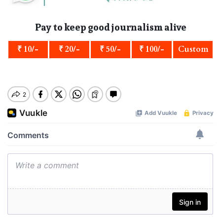
Pay to keep good journalism alive
₹ 10/-
₹ 20/-
₹ 50/-
₹ 100/-
Custom