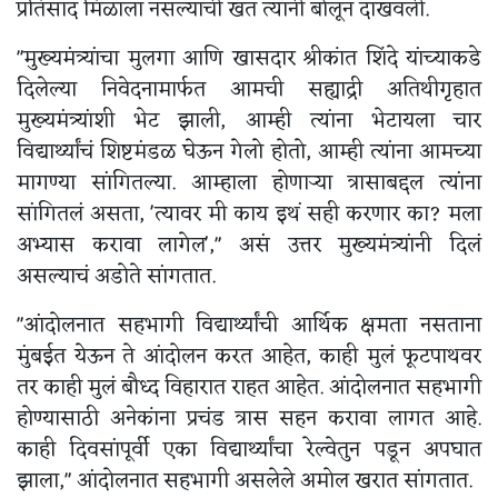
प्रतिसाद मिळाला नसल्याची खंत त्यांनी बोलून दाखवली.
"मुख्यमंत्र्यांचा मुलगा आणि खासदार श्रीकांत शिंदे यांच्याकडे
दिलेल्या निवेदनामार्फत आमची सह्याद्री अतिथीगृहात
मुख्यमंत्र्यांशी भेट झाली, आम्ही त्यांना भेटायला चार
विद्यार्थ्यांचं शिष्टमंडळ घेऊन गेलो होतो, आम्ही त्यांना आमच्या
मागण्या सांगितल्या. आम्हाला होणाऱ्या त्रासाबद्दल त्यांना
सांगितलं असता, 'त्यावर मी काय इथं सही करणार का? मला
अभ्यास करावा लागेल'," असं उत्तर मुख्यमंत्र्यांनी दिलं
असल्याचं अडोते सांगतात.
"आंदोलनात सहभागी विद्यार्थ्यांची आर्थिक क्षमता नसताना
मुंबईत येऊन ते आंदोलन करत आहेत, काही मुलं फूटपाथवर
तर काही मुलं बौध्द विहारात राहत आहेत. आंदोलनात सहभागी
होण्यासाठी अनेकांना प्रचंड त्रास सहन करावा लागत आहे.
काही दिवसांपूर्वी एका विद्यार्थ्यांचा रेल्वेतुन पडून अपघात
झाला," आंदोलनात सहभागी असलेले अमोल खरात सांगतात.