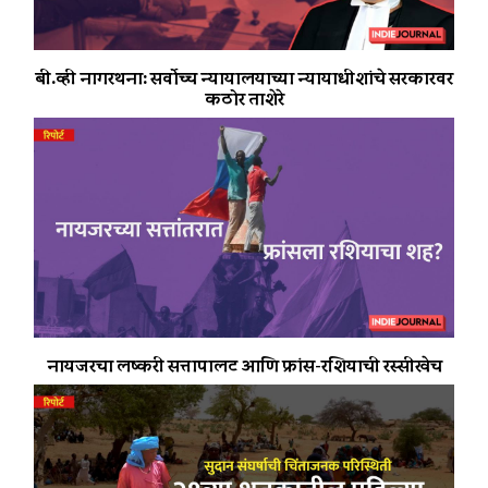
बी.व्ही नागरथना: सर्वोच्च न्यायालयाच्या न्यायाधीशांचे सरकारवर
कठोर ताशेरे
नायजरचा लष्करी सत्तापालट आणि फ्रांस-रशियाची रस्सीखेच